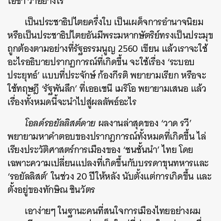
โอชา ว่าอย่างไร
เป็นประชาธิปไตยครึ่งใบ เป็นเผด็จการอำนาจนิยม
หรือเป็นประชาธิปไตยอันมีพระมหากษัตริย์ทรงเป็นประมุข
ถูกต้องตามอย่างที่รัฐธรรมนูญ 2560 เขียน แล้วเราจะใช้
อะไรอธิบายปรากฏการณ์ที่เกิดขึ้น จะใช้เรื่อง ‘ระบอบ
ประยุทธ์’ แบบที่ประจักษ์ ก้องกีรติ พยายามเรียก หรือจะ
ใช้ทฤษฎี ‘รัฐพันลึก’ ที่เออเชนี เมริโอ พยายามเสนอ แล้ว
เรื่องทั้งหมดนี้จะนำไปสู่ผลลัพธ์อะไร
โอลด์รอยัลลิสต์ดาย
ผลงานล่าสุดของ ‘วาด รวี’
พยายามหาคำตอบของปรากฎการณ์ทั้งหมดที่เกิดขึ้น ไล่
เรียงประวัติศาสตร์การเมืองของ ‘ชนชั้นนำ’ ไทย โดย
เฉพาะความเปลี่ยนแปลงที่เกิดขึ้นกับบรรดาขุนทหารและ
‘รอยัลลิสต์’ ในช่วง 20 ปีให้หลัง นับตั้งแต่การเกิดขึ้น และ
ตั้งอยู่ของทักษิณ ชินวัตร
เอาง่ายๆ ในฐานะคนที่สนใจการเมืองไทยอย่างผม