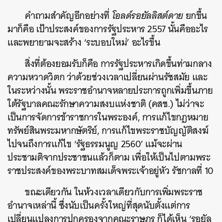
คำถามสำคัญอีกอย่างที่
โอลด์รอยัลลิสต์ดาย
ยกขึ้น
มาก็คือ เป้าประสงค์ของการรัฐประหาร 2557 นั้นคืออะไร
และพยายามจะสร้าง ‘ระบอบใหม่’ อะไรขึ้น
สิ่งที่ต้องยอมรับก็คือ การรัฐประหารเกิดขึ้นท่ามกลาง
ความหวาดวิตก ว่าด้วยช่วงเวลาเปลี่ยนผ่านรัชสมัย และ
ในระหว่างนั้น พระราชอำนาจหลายประการถูกเพิ่มขึ้นภาย
ใต้รัฐบาลคณะรักษาความสงบแห่งชาติ (คสช.) ไม่ว่าจะ
เป็นการจัดการข้าราชการในพระองค์, การแก้ไขกฎหมาย
ทรัพย์สินพระมหากษัตริย์, การแก้ไขพระราชบัญญัติสงฆ์
ไปจนถึงการแก้ไข ‘รัฐธรรมนูญ 2560’ แม้จะผ่าน
ประชามติจากประชาชนแล้วก็ตาม เพื่อให้เป็นไปตามพระ
ราชประสงค์ของพระบาทสมเด็จพระเจ้าอยู่หัว รัชกาลที่ 10
ขณะเดียวกัน ในห้วงเวลาเดียวกับการเพิ่มพระราช
อำนาจเหล่านี้ ซึ่งนับเป็นครั้งใหญ่ที่สุดนับตั้งแต่การ
เปลี่ยนแปลงการปกครองจากคณะราษฎร ก็ได้เห็น ‘รอยัล