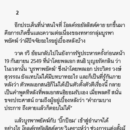
2
อีกประเด็นที่น่าสนใจที่
โอลด์รอยัลลิสต์ดาย
ยกขึ้นมา
คือการเกิดขึ้นและความต่อเนื่องของทหารกลุ่มบูรพา
พยัคฆ์ ว่ามีปัจจัยอะไรอยู่เบื้องหลังบ้าง
วาด รวี ย้อนกลับไปในยังการรัฐประหารครั้งก่อนหน้า
19 กันยายน 2549 ที่นำโดยพลเอก สนธิ บุญยรัตกลิน ว่า
ในเวลานั้น ‘บูรพาพยัคฆ์’ ซึ่งนำโดยพลเอก ประวิตร วงษ์
สุวรรณ ยังแทบไม่ได้มีบทบาทอะไร และก็เป็นที่รู้กันภาย
หลังว่า ตัวพลเอกสนธิก็ไม่ได้เป็นตัวตั้งตัวตีเรื่องนี้ กลาย
เป็นคำพูดทีหลังที่พลเอกสนธิยอมรับเอง เมื่อพลตรี สนั่น
ขจรประศาสน์ ถามถึงผู้อยู่เบื้องหลังว่า “คำถามบาง
ประการ ถึงตายแล้วก็ตอบไม่ได้”
แล้วบูรพาพยัคฆ์กับ ‘บิ๊กป้อม’ เข้าสู่อำนาจได้
อย่างไร
โอลด์รอยัลลิสต์ดาย
วิเคราะห์ว่า ช่วงการแต่งตั้งผู้