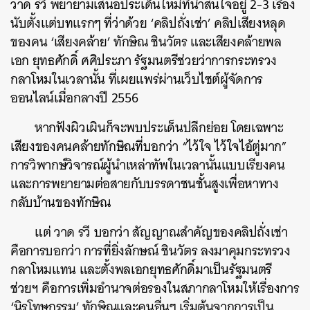
วาด รวี พยายามเสนอประเด็นใหม่ที่น่าสนใจอยู่ 2-3 เรื่อง
นับตั้งแต่บทแรกๆ ที่ว่าด้วย ‘คลิปถั่งเช่า’ คลิปเสียงหลุด
ของคน ‘เสียงคล้าย’ ทักษิณ ชินวัตร และเสียงคล้ายพล
เอก ยุทธศักดิ์ ศศิประภา รัฐมนตรีช่วยว่าการกระทรวง
กลาโหมในเวลานั้น ที่เผยแพร่ผ่านเว็บไซต์ผู้จัดการ
ออนไลน์เมื่อกลางปี 2556
หากฟังผิวเผินก็จะพบประเด็นปลีกย่อย โดยเฉพาะ
เสียงของคนคล้ายทักษิณที่บอกว่า “ไว้ใจ ไว้ใจไอ้ตู่มาก”
การวิพากษ์วิจารณ์ผู้นำเหล่าทัพในเวลานั้นแบบเรียงคน
และการพยายามต่อสายกับบรรดาชนชั้นสูงเพื่อหาทาง
กลับบ้านของทักษิณ
แต่ วาด รวี บอกว่า สัญญาณสำคัญของคลิปถั่งเช่า
คือการบอกว่า การที่ยิ่งลักษณ์ ชินวัตร ลงมาคุมกระทรวง
กลาโหมแทน และตั้งพลเอกยุทธศักดิ์มาเป็นรัฐมนตรี
ช่วยฯ คือการเพิ่มอำนาจต่อรองในสภากลาโหมให้เรื่องการ
‘นิรโทษกรรม’ ทักษิณและคนอื่นๆ เริ่มต้นจากการเป็น