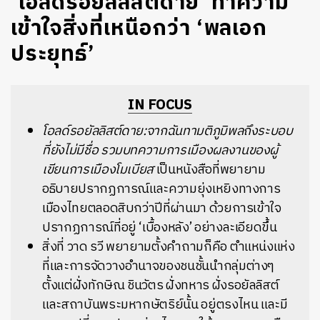
‘โอลด์รอยัลลิสต์ดาย’ ทำความ
เข้าใจสิ่งที่เหนือกว่า ‘พลเอก
ประยุทธ์’
IN FOCUS
โอลด์รอยัลลิสต์ดาย:จากฉันทามติภูมิพลถึงระบอบ
ที่ยังไม่มีชื่อ
รวมบทความการเมืองผลงานของผู้
เขียนการเมืองโมเบียส
เป็นหนังสือที่พยายาม
อธิบายปรากฏการณ์และความยุ่งเหยิงทางการ
เมืองไทยตลอดสิบกว่าปีที่ผ่านมา ด้วยการเข้าใจ
ปรากฏการณ์ที่อยู่ ‘เบื้องหลัง’ อย่างละเอียดขึ้น
สิ่งที่ วาด รวี พยายามตั้งคำถามก็คือ ตำแหน่งแห่ง
ที่และการจัดวางอำนาจของชนชั้นนำกลุ่มต่างๆ
ตั้งแต่ฝั่งทักษิณ ชินวัตร ฝั่งทหาร ฝั่งรอยัลลิสต์
และสถาบันพระมหากษัตริย์นั้น อยู่ตรงไหน และมี