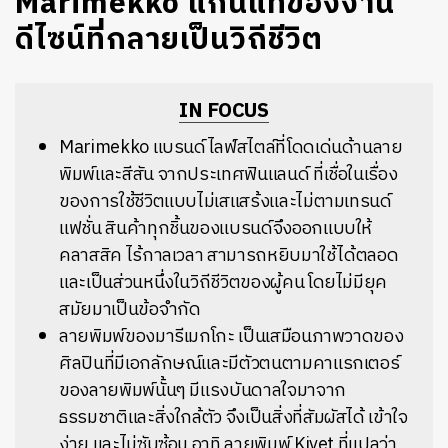
Marimekko แก่นแท้ของงาน
ดีไซน์ที่กลายเป็นวิถีชีวิต
IN FOCUS
Marimekko แบรนด์ไลฟ์สไตล์ที่โดดเด่นด้านลาย
พิมพ์และสีสัน จากประเทศฟินแลนด์ ที่เชื่อในเรื่อง
ของการใช้ชีวิตแบบไม่เสแสร้งและไม่ตามเทรนด์
แฟชั่น สินค้าทุกชิ้นของแบรนด์จึงออกแบบให้
คลาสสิค ไร้กาลเวลา สามารถหยิบมาใช้ได้ตลอด
และเป็นส่วนหนึ่งในวิถีชีวิตของผู้คน โดยไม่มียุค
สมัยมาเป็นข้อจำกัด
ลายพิมพ์ของมารีเมกโกะ เป็นเสมือนภาพวาดของ
ศิลปินที่มีเอกลักษณ์และมีตัวตนตามคาแรกเตอร์
ของลายพิมพ์นั้นๆ มีแรงบันดาลใจมาจาก
ธรรมชาติและสิ่งใกล้ตัว จึงเป็นสิ่งที่สัมผัสได้ เข้าใจ
ง่าย และไม่ซับซ้อน อาทิ ลายพิมพ์ Kivet ที่แปลว่า