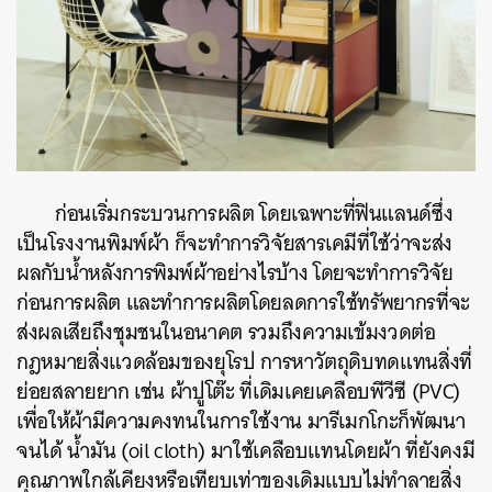
ก่อนเริ่มกระบวนการผลิต โดยเฉพาะที่ฟินแลนด์ซึ่ง
เป็นโรงงานพิมพ์ผ้า ก็จะทำการวิจัยสารเคมีที่ใช้ว่าจะส่ง
ผลกับน้ำหลังการพิมพ์ผ้าอย่างไรบ้าง โดยจะทำการวิจัย
ก่อนการผลิต และทำการผลิตโดยลดการใช้ทรัพยากรที่จะ
ส่งผลเสียถึงชุมชนในอนาคต รวมถึงความเข้มงวดต่อ
กฎหมายสิ่งแวดล้อมของยุโรป การหาวัตถุดิบทดแทนสิ่งที่
ย่อยสลายยาก เช่น ผ้าปูโต๊ะ ที่เดิมเคยเคลือบพีวีซี (PVC)
เพื่อให้ผ้ามีความคงทนในการใช้งาน มารีเมกโกะก็พัฒนา
จนได้ น้ำมัน (oil cloth) มาใช้เคลือบแทนโดยผ้า ที่ยังคงมี
คุณภาพใกล้เคียงหรือเทียบเท่าของเดิมแบบไม่ทำลายสิ่ง