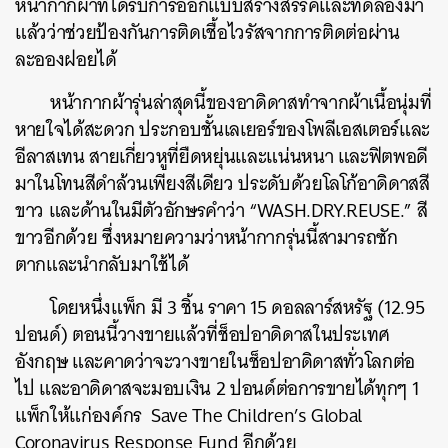
หน้ากากผ้าที่ได้รับการออกแบบสร้างสรรค์และทดลองมา
แล้วว่าช่วยป้องกันการติดเชื้อไวรัสจากการติดต่อผ่าน
ละอองฝอยได้
หน้ากากผ้ารุ่นล่าสุดนี้ของอาดิดาสทำจากผ้าเนื้อนุ่มที่
หายใจได้สะดวก
ประกอบชั้นเลเยอร์ของโพลีเอสเตอร์และ
อีลาสเทน
สายเกี่ยวหูที่ยืดหยุ่นและแน่นหนา
และฟิตพอดี
มาในโทนสีดำล้วนเพียงสีเดียว
ประดับด้วยโลโก้อาดิดาสสี
ขาว
และด้านในมีตัวอักษรคำว่า
“WASH.DRY.REUSE.”
สี
ขาวอีกด้วย
ซึ่งหมายความว่าหน้ากากรุ่นนี้สามารถซัก
ตากและนำกลับมาใช้ได้
โดยหนึ่งแพ็ก มี
3
ชิ้น ราคา
15
ดอลลาร์สหรัฐ
(12.95
ปอนด์
)
ตอนนี้วางขายแล้วที่ช็อปอาดิดาสในประเทศ
อังกฤษ และคาดว่าจะวางขายในช็อปอาดิดาสทั่วโลกต่อ
ไป และอาดิดาสจะมอบเงิน
2
ปอนด์ต่อการขายได้ทุกๆ
1
แพ็กให้แก่องค์กร
Save The Children’s Global
Coronavirus
Response Fund
อีกด้วย