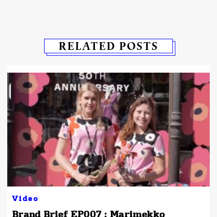
RELATED POSTS
Video
Brand Brief EP007 : Marimekko