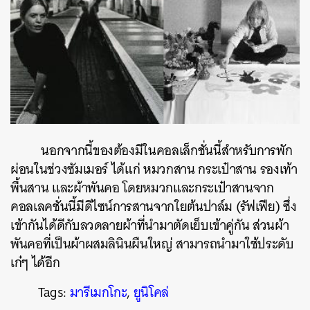
นอกจากนี้
ของต้องมีในคอลเล็กชั่นนี้สำหรับการพัก
ผ่อนในช่วงซัมเมอร์
ได้แก่
หมวกสาน
กระเป๋าสาน
รองเท้า
พื้นสาน
และผ้าพันคอ
โดยหมวกและกระเป๋าสานจาก
คอลเลคชั่นนี้มีดีไซน์การสานจากใยต้นปาล์ม
(
รัฟเฟีย
)
ซึ่ง
เข้ากันได้ดีกับลวดลายผ้าที่นำมาตัดเย็บเข้าคู่กัน
ส่วนผ้า
พันคอที่เป็นผ้าผสมลินินผืนใหญ่
สามารถนำมาใช้ประดับ
เก๋ๆ
ได้อีก
Tags:
มารีเมกโกะ
,
ยูนิโคล่