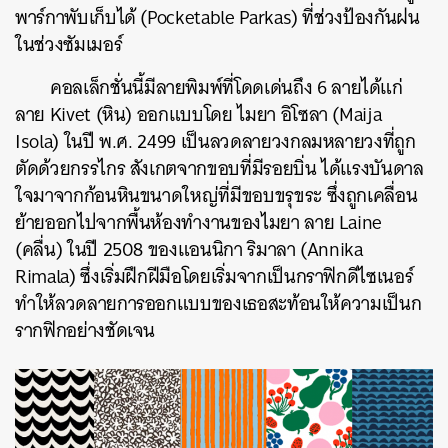
พาร์กาพับเก็บได้
(Pocketable Parkas)
ที่ช่วงป้องกันฝน
ในช่วงซัมเมอร์
คอลเล็กชั่นนี้มีลายพิมพ์ที่โดดเด่นถึง
6
ลายได้แก่
ลาย
Kivet (
หิน
)
ออกแบบโดย
ไมยา
อิโซลา
(Maija
Isola)
ในปี
พ
.
ศ
. 2499
เป็นลวดลายวงกลมหลายวงที่ถูก
ตัดด้วยกรรไกร
สังเกตจากขอบที่มีรอยบิ่น
ได้แรงบันดาล
ใจมาจากก้อนหินขนาดใหญ่ที่มีขอบขรุขระ
ซึ่งถูกเคลื่อน
ย้ายออกไปจากพื้นห้องทำงานของไมยา
ลาย
Laine
(
คลื่น
)
ในปี
2508
ของแอนนิกา
ริมาลา
(Annika
Rimala)
ซึ่งเริ่มฝึกฝีมือโดยเริ่มจากเป็นกราฟิกดีไซเนอร์
ทำให้ลวดลายการออกแบบของเธอสะท้อนให้ความเป็นก
รากฟิกอย่างชัดเจน