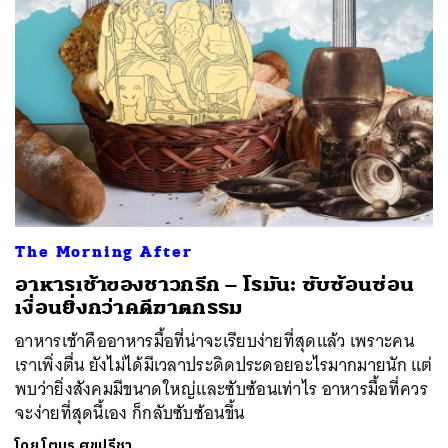
The Morning After
อาหารเช้าของชาวกรีก – โรมัน: ซับซ้อนซ่อน
เงื่อนยิ่งกว่าคดีฆาตกรรม
อาหารเช้าคืออาหารมื้อที่น่าจะเรียบง่ายที่สุดแล้ว เพราะคน
เราเพิ่งตื่น ยังไม่ได้มีเวลาประดิดประดอยอะไรมากมายนัก แต่
พบว่ายิ่งสังคมมีขนาดใหญ่และซับซ้อนเท่าไร อาหารมื้อที่ควร
จะง่ายที่สุดนี้เอง ก็กลับซับซ้อนขึ้น
โดย
โตมร ศุขปรีชา