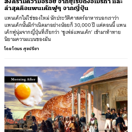
สงครามความอร่อย จากยุโรปถึงอเมริกา และ
ล่าสุดคือแพนเค้กฟูๆ จากญี่ปุ่น
แพนเค้กไม่ใช่ของใหม่ นักประวัติศาสตร์อาหารบอกเราว่า
แพนเค้กนั้นมีกำเนิดมาอย่างน้อยก็ 30,000 ปี แต่ตอนนี้ แพน
เค้กฟูนุ่มจากญี่ปุ่นที่เรียกว่า ‘ซูเฟล่แพนเค้ก’ เข้ามาท้าทาย
นิยามความแบนของมัน
โดย
โตมร ศุขปรีชา