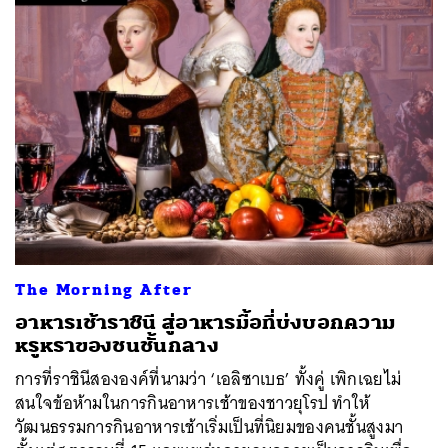
ค้นหา
SHARE
TWEET
LINE
EMAIL
The Morning After
อาหารเช้าราชินี สู่อาหารมื้อที่บ่งบอกความ
หรูหราของชนชั้นกลาง
การที่ราชินีสององค์ที่นามว่า ‘เอลิซาเบธ’ ทั้งคู่ เพิกเฉยไม่
สนใจข้อห้ามในการกินอาหารเช้าของชาวยุโรป ทำให้
วัฒนธรรมการกินอาหารเช้าเริ่มเป็นที่นิยมของคนชั้นสูงมา