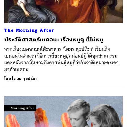
The Morning After
ประวัติศาสตร์เบคอน: เรื่องหมูๆ ที่ไม่หมู
จากเรื่องเบคอนบนโต๊ะอาหาร ‘โตมร ศุขปรีชา’ เขียนถึง
เบคอนในสำนวน วิธีการเลี้ยงหมูยุคก่อนปฏิวัติอุตสาหกรรม
และหลังจากนั้น รวมถึงสายพันธุ์หมูที่ว่ากันว่าดีเหมาะจะเอา
มาทำเบคอน
โดย
โตมร ศุขปรีชา