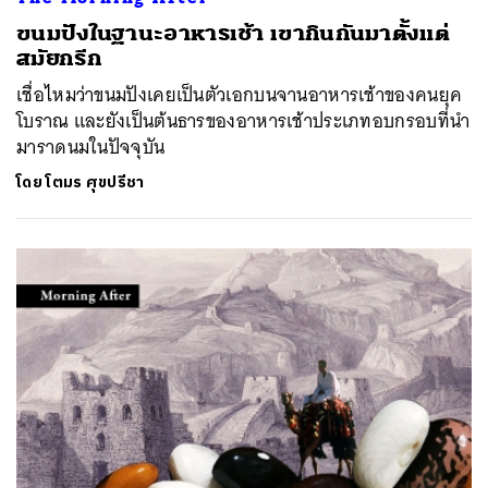
ขนมปังในฐานะอาหารเช้า เขากินกันมาตั้งแต่
สมัยกรีก
เชื่อไหมว่าขนมปังเคยเป็นตัวเอกบนจานอาหารเช้าของคนยุค
โบราณ และยังเป็นต้นธารของอาหารเช้าประเภทอบกรอบที่นำ
มาราดนมในปัจจุบัน
โดย
โตมร ศุขปรีชา