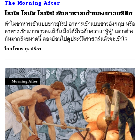
The Morning After
โธมัส โธมัส โธมัส! กับอาหารเช้าของชาวบริติช
ทำไมอาหารเช้าแบบชาวยุโรป อาหารเช้าแบบชาวอังกฤษ หรือ
อาหารเช้าแบบชาวอเมริกัน ถึงได้มีระดับความ ‘อู้ฟู่’ แตกต่าง
กันมากถึงขนาดนี้ ลองย้อนไปดูประวัติศาสตร์แล้วจะเข้าใจ
โดย
โตมร ศุขปรีชา