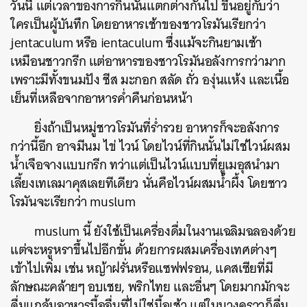
วันนี้ แต่เวลาของการกินนั้นแตกต่างกันไป ขึ้นอยู่กับว่า
ใครเป็นผู้บันทึก โดยอาหารเช้าของชาวโรมันเรียกว่า
jentaculum หรือ ientaculum ซึ่งแม้จะกินยามเช้า
เหมือนชาวกรีก แต่อาหารของชาวโรมันอลังการกว่ามาก
เพราะมีทั้งขนมปัง ชีส มะกอก สลัด ถั่ว องุ่นแห้ง และเนื้อ
เย็นที่เหลือจากอาหารค่ำคืนก่อนหน้า
ยิ่งถ้าเป็นหมู่ชาวโรมันที่ร่ำรวย อาหารก็จะอลังการ
กว่านี้อีก อาจมีนม ไข่ ไวน์ โดยไวน์ที่กินนั้นไม่ใช่ไวน์ผสม
น้ำเจือจางแบบกรีก ทว่าแต่เป็นไวน์แบบที่ยูเมอุสนำมา
เลี้ยงเทเลมาคุสเลยทีเดียว นั่นคือไวน์ผสมน้ำผึ้ง โดยชาว
โรมันจะเรียกว่า muslum
muslum นี้ ยังใช้เป็นเครื่องดื่มในงานเฉลิมฉลองด้วย
แต่จะหรูหราขึ้นไปอีกขั้น ด้วยการผสมเครื่องเทศต่างๆ
เข้าไปเพิ่ม เช่น หญ้าฝรั่นหรือแซฟฟรอน, แคสเซียที่มี
ลักษณะคล้ายๆ อบเชย, พริกไทย และอื่นๆ โดยมากมักจะ
ดื่มแกล้มอาหารมื้ออื่นที่ไม่ใช่มื้อเช้า แต่ในบางคราวก็ดื่ม