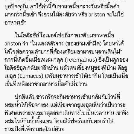
ยุคปัจจุบัน เราใช้คำนี้กับอาหารมื้อกลางวันหรือมื้อค่ำ
มากกว่ามื้อเช้า จึงชวนให้สงสัยว่า หรือ ariston จะไม่ใช่
อาหารเช้า
ใน
โอดิสซีย์
โฮเมอร์เอ่ยถึงการเตรียมอาหารมื้อ
ariston ว่า “ในแสงสลัวราง (ของยามเช้ามืด) โดยหาได้
ใส่ใจต่อความลำบากที่ต้องเตรียมอาหารบนลานดินไม่”
ฉากนี้เกิดขึ้นเมื่อเทเลมาคุส (Telemachus) ซึ่งเป็นลูกของ
โอดิสซิอุส กลับมาถึงบ้าน แล้วคนเลี้ยงหมูของที่บ้าน คือยู
เมอุส (Eumaeus) เตรียมอาหารเช้าให้เขากิน โดยเป็นเนื้อ
เย็นที่เหลือมาจากอาหารมื้อค่ำเมื่อวาน
ปกติแล้ว ชาวกรีกจะกินอาหารเช้าแกล้มกับไวน์ที่
ผสมน้ำให้เจือจางลง แต่เนื่องจากยูเมอุสเห็นว่าเป็นวาระ
พิเศษเพราะเทเลมาคุสออกเดินทางไปเป็นเวลานาน เขาจึง
ผสมไวน์กับน้ำผึ้งแทน โดยเสิร์ฟพร้อมกับตะกร้าใส่
ขนมปังที่เพิ่งอบสดใหม่ด้วย