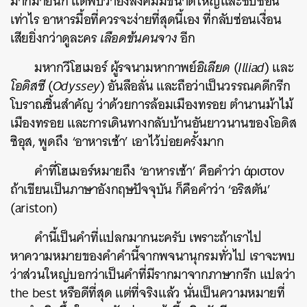
มากมายนัก แต่พบว่ายิ่งสังคมมีขนาดใหญ่และซับซ้อน
เท่าไร อาหารมื้อที่ควรจะง่ายที่สุดนี้เอง ที่กลับซ่อนเงื่อน
เสียยิ่งกว่าดูละคร
เลือดข้นคนจาง
อีก
มหากวีโฮเมอร์ ผู้รจนามหากาพย์
อิเลียด
(
Illiad
) และ
โอดิสซี
(
Odyssey
) อันลือลั่น และถือว่าเป็นวรรณคดีกรีก
โบราณชิ้นสำคัญ ว่าด้วยการล้อมเมืองทรอย ตำนานม้าไม้
เมืองทรอย และการเดินทางกลับบ้านอันยาวนานของโอดิส
ซิอุส, พูดถึง ‘อาหารเช้า’ เอาไว้บ่อยครั้งมาก
คำที่โฮเมอร์หมายถึง ‘อาหารเช้า’ คือคำว่า
άριστον
ถ้าเขียนเป็นภาษาอังกฤษปัจจุบัน ก็คือคำว่า ‘อริสตัน’
(ariston)
คำนี้เป็นคำที่แปลกมากนะครับ เพราะถ้าเราไป
หาความหมายของคำคำนี้จากพจนานุกรมทั่วไป เราจะพบ
ว่าส่วนใหญ่บอกว่าเป็นคำที่มีรากมาจากภาษากรีก แปลว่า
the best หรือดีที่สุด แต่ที่จริงแล้ว นั่นเป็นความหมายที่