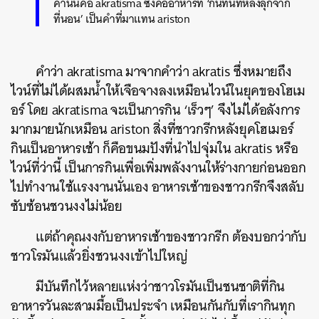
คำนั้นคือ akratisma ซึ่งคืออาหารที่ ‘กินทันทีหลังลุกจาก
ที่นอน’ เป็นคำที่มาแทน ariston
คำว่า akratisma มาจากคำว่า akratis ซึ่งหมายถึง
ไวน์ที่ไม่ได้ผสมน้ำให้เจือจางลงเหมือนไวน์ในยุคของโฮเม
อร์ โดย akratisma จะเป็นการกิน ‘เร็วๆ’ จึงไม่ได้อลังการ
มากมายนักเหมือน ariston สิ่งที่ชาวกรีกหลังยุคโฮเมอร์
กินเป็นอาหารเช้า ก็คือขนมปังที่นำไปจุ่มใน akratis หรือ
ไวน์ที่ว่านี้ เป็นการกินเพื่อเพิ่มพลังงานให้ร่างกายก่อนออก
ไปทำงานใช้แรงงานนั่นเอง อาหารเช้าของชาวกรีกจึงสลับ
ซับซ้อนชวนงงไม่น้อย
แต่ถ้าคุณงงกับอาหารเช้าของชาวกรีก ต้องบอกว่ากับ
ชาวโรมันแล้วยิ่งชวนงงเข้าไปใหญ่
มีบันทึกไว้หลายแห่งว่าชาวโรมันเป็นชนชาติที่กิน
ค้นหา
อาหารวันละสามมื้อเป็นประจำ เหมือนกันกับที่เรากินทุก
SHARE
TWEET
LINE
EMAIL