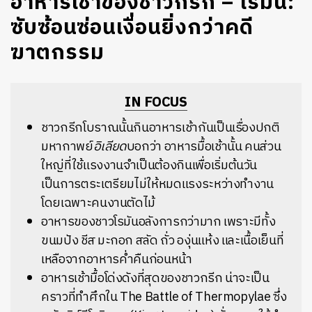
อาหารเช้าของชาวกรีก – โรมัน:
ซับซ้อนซ่อนเงื่อนยิ่งกว่าคดี
ฆาตกรรม
IN FOCUS
ชาวกรีกโบราณนั้นกินอาหารเช้ากันเป็นเรื่องปกติ
มหากาพย์
อิเลียด
บอกว่า อาหารมื้อเช้านั้น คนส่วน
ใหญ่ที่ใช้แรงงานจำเป็นต้องกินเพื่อเริ่มต้นวัน
เป็นการตระเตรียมไม่ให้หมดแรงระหว่างทำงาน
โดยเฉพาะคนงานตัดไม้
อาหารของชาวโรมันอลังการกว่ามาก เพราะมีทั้ง
ขนมปัง ชีส มะกอก สลัด ถั่ว องุ่นแห้ง และเนื้อเย็นที่
เหลือจากอาหารค่ำคืนก่อนหน้า
อาหารเช้ามื้อโด่งดังที่สุดของชาวกรีก น่าจะเป็น
คราวที่ทำศึกใน The Battle of Thermopylae ซึ่ง