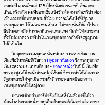
คนต่อปี มาเหลือแค่ 17.5 กิโลกรัมต่อคนต่อปี คือลดลง
เกือบครึ่งหนึ่ง คนที่อยากซื้อแป้งข้าวโพดมาทำอารีปา ต้อง
เข้าแถวรอซื้อนานหลายชั่วโมง กว่าจะได้แป้งที่รัฐบาล
ควบคุมราคาให้ไม่แพงจนเกินไป ไม่อย่างนั้นก็ต้องไปหา
ซื้อในตลาดมืดในราคาที่แพงแสนแพง นั่นทำให้หลายคน
ตั้งข้อสังเกตว่า อารีปาในเวเนซุเอลาอาจกำลังจะสูญหาย
ไปก็เป็นได้
วิกฤตของเวเนซุเอลานั้นหนักมาก เพราะเกิดภาวะ
เงินเฟ้อในระดับที่เรียกว่า
Hyperinflation
ซึ่งกองทุนการ
เงินระหว่างประเทศหรือ IMF
คาดการณ์ว่า
ในปีนี้ เงินเฟ้อ
อาจพุ่งสูงได้ถึงหนึ่งล้านเปอร์เซ็นต์ ซึ่งอาจทำให้เกิดภาวะ
รัฐล่มสลายได้ทุกเมื่อ รวมทั้งมีการอพยพหนีออกจาก
เวเนซุเอลาครั้งใหญ่ด้วย
อาหารเช้าอย่างอารีปาจึงเป็นหนึ่งในตัวบ่งชี้ได้ว่า
ผู้คนในประเทศหนึ่งๆ อยู่เย็นเป็นสุขหรือไม่อย่างไร เราจะ