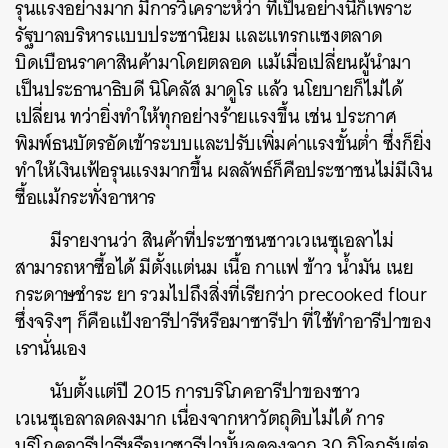
รุนแรงอย่างมาก มีการวิเคราะห์ว่า ที่เป็นอย่างนี้ก็เพราะ
รัฐบาลบริหารแบบประชานิยม และแทรกแซงตลาด
บิดเบือนราคาสินค้ามาโดยตลอด แม้เมื่อเปลี่ยนผู้นำมา
เป็นประธานาธิบดี นิโคลัส มาดูโร แล้ว นโยบายก็ไม่ได้
เปลี่ยน ทว่ายิ่งทำให้ทุกอย่างร้ายแรงขึ้น เช่น ประกาศ
พิมพ์ธนบัตรอัดเข้าระบบและปรับเพิ่มค่าแรงขั้นต่ำ ซึ่งก็ยิ่ง
ทำให้เงินเฟ้อรุนแรงมากขึ้น ผลลัพธ์ก็คือประชาชนไม่มีเงิน
ซื้อแม้กระทั่งอาหาร
มีรายงานว่า สินค้าที่ประชาชนชาวเวเนซุเอลาไม่
สามารถหาซื้อได้ มีตั้งแต่นม เนื้อ กาแฟ ข้าว น้ำมัน เนย
กระดาษชำระ ยา รวมไปถึงสิ่งที่เรียกว่า precooked flour
ซึ่งจริงๆ ก็คือแป้งอารีปารีหรือมาซารีปา ที่ใช้ทำอารีปาของ
เรานั่นเอง
นับตั้งแต่ปี 2015 การบริโภคอารีปาของชาว
เวเนซุเอลาลดลงมาก เนื่องจากหาวัตถุดิบไม่ได้ การ
บริโภคอารีปารีหรือมาซารีปานั้นลดลงจาก 30 กิโลกรัมต่อ