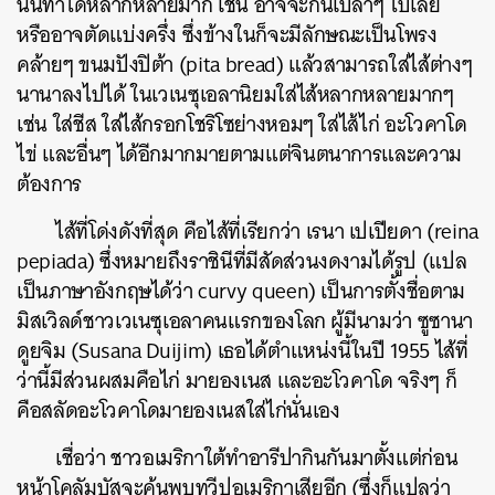
นั้นทำได้หลากหลายมาก เช่น อาจจะกินเปล่าๆ ไปเลย
หรืออาจตัดแบ่งครึ่ง ซึ่งข้างในก็จะมีลักษณะเป็นโพรง
คล้ายๆ ขนมปังปิต้า (pita bread) แล้วสามารถใส่ไส้ต่างๆ
นานาลงไปได้ ในเวเนซุเอลานิยมใส่ไส้หลากหลายมากๆ
เช่น ใส่ชีส ใส่ไส้กรอกโชริโซย่างหอมๆ ใส่ไส้ไก่ อะโวคาโด
ไข่ และอื่นๆ ได้อีกมากมายตามแต่จินตนาการและความ
ต้องการ
ไส้ที่โด่งดังที่สุด คือไส้ที่เรียกว่า เรนา เปเปียดา (reina
pepiada) ซึ่งหมายถึงราชินีที่มีสัดส่วนงดงามได้รูป (แปล
เป็นภาษาอังกฤษได้ว่า curvy queen) เป็นการตั้งชื่อตาม
มิสเวิลด์ชาวเวเนซุเอลาคนแรกของโลก ผู้มีนามว่า ซูซานา
ดูยจิม (Susana Duijim) เธอได้ตำแหน่งนี้ในปี 1955 ไส้ที่
ว่านี้มีส่วนผสมคือไก่ มายองเนส และอะโวคาโด จริงๆ ก็
คือสลัดอะโวคาโดมายองเนสใส่ไก่นั่นเอง
เชื่อว่า ชาวอเมริกาใต้ทำอารีปากินกันมาตั้งแต่ก่อน
หน้าโคลัมบัสจะค้นพบทวีปอเมริกาเสียอีก (ซึ่งก็แปลว่า