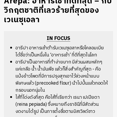
Arepa: อาหารเช้าที่ดีที่สุด – กับ
วิกฤตชาติที่เลวร้ายที่สุดของ
เวเนซุเอลา
IN FOCUS
อารีปา อาหารเช้าตำรับเวเนซุเอลาหรือโคลอมเบีย
ได้ชื่อว่าเป็นหนึ่งใน ‘อาหารเช้า’ ที่ดีที่สุดในโลก
อารีปาเป็นอาหารที่ทำง่ายมาก มีส่วนผสมหลักๆ
แค่เกลือ น้ำ น้ำมันพืช แล้วก็สิ่งสำคัญที่สุด - คือ
แป้งข้าวโพดที่มีการปรุงสุกเอาไว้ล่วงหน้าแบบ
พิเศษแล้ว (precooked flour) นำไปปั้นแล้วทอดให้
กรอบนอกนุ่มใน
ไส้ที่โด่งดังที่สุด คือไส้ที่เรียกว่า เรนา เปเปียดา
(reina pepiada) ซึ่งหมายถึงราชินีที่มีสัดส่วน
งดงามได้รูป เป็นการตั้งชื่อตามมิสเวิลด์ชาว