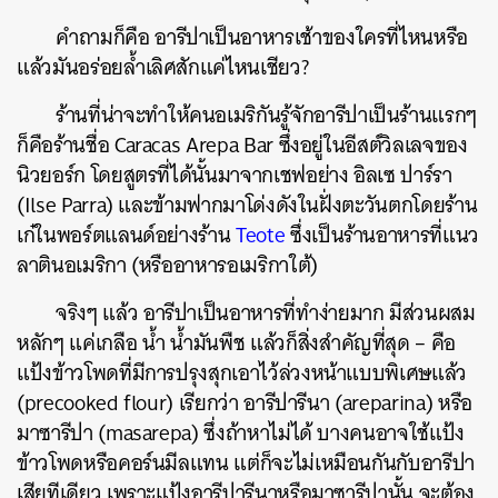
คำถามก็คือ อารีปาเป็นอาหารเช้าของใครที่ไหนหรือ
แล้วมันอร่อยล้ำเลิศสักแค่ไหนเชียว?
ร้านที่น่าจะทำให้คนอเมริกันรู้จักอารีปาเป็นร้านแรกๆ
ก็คือร้านชื่อ Caracas Arepa Bar ซึ่งอยู่ในอีสต์วิลเลจของ
นิวยอร์ก โดยสูตรที่ได้นั้นมาจากเชฟอย่าง อิลเซ ปาร์รา
(Ilse Parra) และข้ามฟากมาโด่งดังในฝั่งตะวันตกโดยร้าน
เก๋ในพอร์ตแลนด์อย่างร้าน
Teote
ซึ่งเป็นร้านอาหารที่แนว
ลาตินอเมริกา (หรืออาหารอเมริกาใต้)
จริงๆ แล้ว อารีปาเป็นอาหารที่ทำง่ายมาก มีส่วนผสม
หลักๆ แค่เกลือ น้ำ น้ำมันพืช แล้วก็สิ่งสำคัญที่สุด – คือ
แป้งข้าวโพดที่มีการปรุงสุกเอาไว้ล่วงหน้าแบบพิเศษแล้ว
(precooked flour) เรียกว่า อารีปารีนา (areparina) หรือ
มาซารีปา (masarepa) ซึ่งถ้าหาไม่ได้ บางคนอาจใช้แป้ง
ข้าวโพดหรือคอร์นมีลแทน แต่ก็จะไม่เหมือนกันกับอารีปา
เสียทีเดียว เพราะแป้งอารีปารีนาหรือมาซารีปานั้น จะต้อง