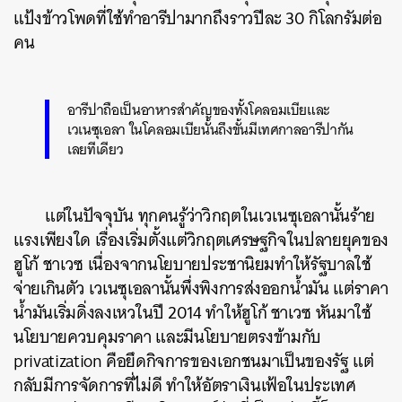
แป้งข้าวโพดที่ใช้ทำอารีปามากถึงราวปีละ 30 กิโลกรัมต่อ
คน
ค้นหา
SHARE
TWEET
LINE
EMAIL
อารีปาถือเป็นอาหารสำคัญของทั้งโคลอมเบียและ
เวเนซุเอลา ในโคลอมเบียนั้นถึงขั้นมีเทศกาลอารีปากัน
เลยทีเดียว
แต่ในปัจจุบัน ทุกคนรู้ว่าวิกฤตในเวเนซุเอลานั้นร้าย
แรงเพียงใด เรื่องเริ่มตั้งแต่วิกฤตเศรษฐกิจในปลายยุคของ
ฮูโก้ ชาเวซ เนื่องจากนโยบายประชานิยมทำให้รัฐบาลใช้
จ่ายเกินตัว เวเนซุเอลานั้นพึ่งพิงการส่งออกน้ำมัน แต่ราคา
น้ำมันเริ่มดิ่งลงเหวในปี 2014 ทำให้ฮูโก้ ชาเวซ หันมาใช้
นโยบายควบคุมราคา และมีนโยบายตรงข้ามกับ
privatization คือยึดกิจการของเอกชนมาเป็นของรัฐ แต่
กลับมีการจัดการที่ไม่ดี ทำให้อัตราเงินเฟ้อในประเทศ