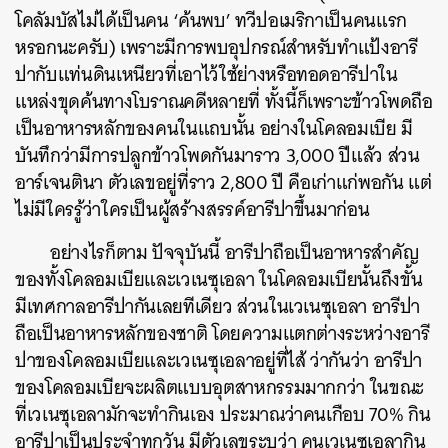
โคลัมบัสไม่ได้เป็นคน ‘ค้นพบ’ ทวีปอเมริกาเป็นคนแรก
หรอกนะครับ) เพราะมีการพบอุปกรณ์สำหรับทำแป้งอารี
ปากับแท่นดินเหนียวที่เอาไว้ใช้ย่างหรือทอดอารีปาใน
แหล่งขุดค้นทางโบราณคดีหลายที่ ทั้งนี้ก็เพราะข้าวโพดถือ
เป็นอาหารหลักของคนในแถบนั้น อย่างในโคลอมเบีย มี
บันทึกว่ามีการปลูกข้าวโพดกันมาราว 3,000 ปีแล้ว ส่วน
อาร์เจนตินา ตัวเลขอยู่ที่ราว 2,800 ปี คือเก่าแก่พอกัน แต่
ไม่มีใครรู้ว่าใครเป็นผู้สร้างสรรค์อารีปาขึ้นมาก่อน
อย่างไรก็ตาม ปัจจุบันนี้ อารีปาถือเป็นอาหารสำคัญ
ของทั้งโคลอมเบียและเวเนซุเอลา ในโคลอมเบียนั้นถึงขั้น
มีเทศกาลอารีปากันเลยทีเดียว ส่วนในเวเนซุเอลา อารีปา
ถือเป็นอาหารหลักของชาติ โดยความแตกต่างระหว่างอารี
ปาของโคลอมเบียและเวเนซุเอลาอยู่ที่ไส้ ว่ากันว่า อารีปา
ของโคลอมเบียจะผลิตแบบอุตสาหกรรมมากกว่า ในขณะ
ที่เวเนซุเอลามักจะทำกินเอง ประมาณว่าคนเกือบ 70% กิน
อารีปาเป็นประจำทุกวัน มีตัวเลขระบุว่า คนเวเนซุเอลากิน