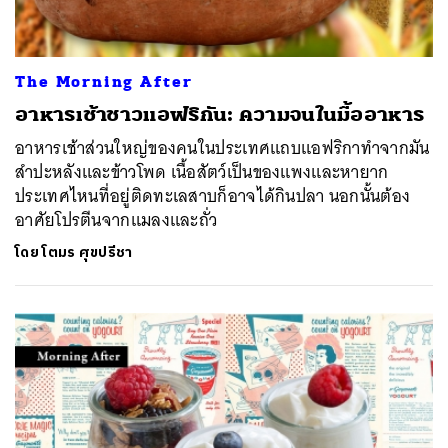
The Morning After
อาหารเช้าชาวแอฟริกัน: ความจนในมื้ออาหาร
อาหารเช้าส่วนใหญ่ของคนในประเทศแถบแอฟริกาทำจากมัน
สำปะหลังและข้าวโพด เนื้อสัตว์เป็นของแพงและหายาก
ประเทศไหนที่อยู่ติดทะเลสาบก็อาจได้กินปลา นอกนั้นต้อง
อาศัยโปรตีนจากแมลงและถั่ว
โดย
โตมร ศุขปรีชา