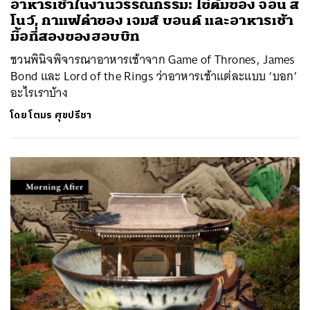
อาหารเช้าในงานวรรณกรรม: ไข่ต้มของ จอน ส
โนว์, กาแฟดำของ เจมส์ บอนด์ และอาหารเช้า
มื้อที่สองของฮอบบิท
ชวนพินิจพิจารณาอาหารเช้าจาก Game of Thrones, James
Bond และ Lord of the Rings ว่าอาหารเช้าแต่ละแบบ ‘บอก’
อะไรเราบ้าง
โดย
โตมร ศุขปรีชา