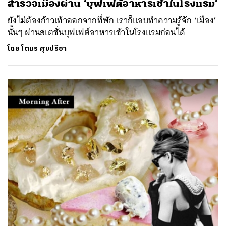
สำรวจเมืองผ่าน ‘บุฟเฟต์อาหารเช้าในโรงแรม’
ยังไม่ต้องก้าวเท้าออกจากที่พัก เราก็แอบทำความรู้จัก ‘เมือง’
นั้นๆ ผ่านสเตชั่นบุฟเฟต์อาหารเช้าในโรงแรมก่อนได้
โดย
โตมร ศุขปรีชา