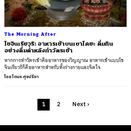
The Morning After
โชจินเรียวริ: อาหารเช้าบนเขาโคยะ ดื่มกิน
อย่างดื่มด่ำหลังทำวัตรเช้า
หากการทำวัตรเช้าคืออาหารของวิญญาณ อาหารเช้าแบบโช
จินเรียวริก็คืออาหารสำหรับทั้งร่างกายและจิตใจ
โดย
โตมร ศุขปรีชา
1
2
Next
›