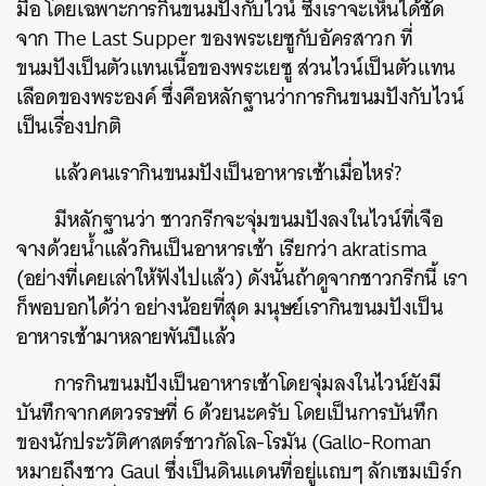
มื้อ โดยเฉพาะการกินขนมปังกับไวน์ ซึ่งเราจะเห็นได้ชัด
จาก The Last Supper ของพระเยซูกับอัครสาวก ที่
ขนมปังเป็นตัวแทนเนื้อของพระเยซู ส่วนไวน์เป็นตัวแทน
เลือดของพระองค์ ซึ่งคือหลักฐานว่าการกินขนมปังกับไวน์
เป็นเรื่องปกติ
แล้วคนเรากินขนมปังเป็นอาหารเช้าเมื่อไหร่?
มีหลักฐานว่า ชาวกรีกจะจุ่มขนมปังลงในไวน์ที่เจือ
จางด้วยน้ำแล้วกินเป็นอาหารเช้า เรียกว่า akratisma
(อย่างที่เคยเล่าให้ฟังไปแล้ว) ดังนั้นถ้าดูจากชาวกรีกนี้ เรา
ก็พอบอกได้ว่า อย่างน้อยที่สุด มนุษย์เรากินขนมปังเป็น
อาหารเช้ามาหลายพันปีแล้ว
การกินขนมปังเป็นอาหารเช้าโดยจุ่มลงในไวน์ยังมี
บันทึกจากศตวรรษที่ 6 ด้วยนะครับ โดยเป็นการบันทึก
ของนักประวัติศาสตร์ชาวกัลโล-โรมัน (Gallo-Roman
หมายถึงชาว Gaul ซึ่งเป็นดินแดนที่อยู่แถบๆ ลักเซมเบิร์ก