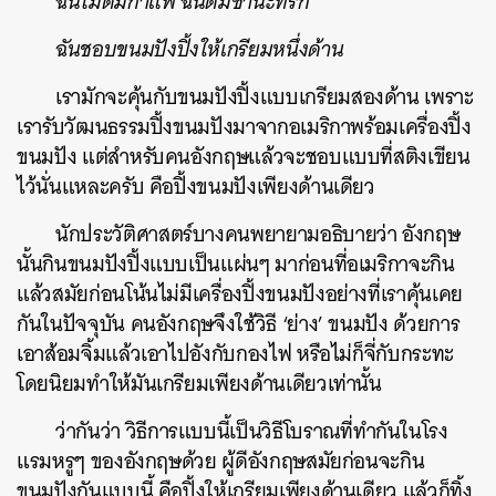
ฉันไม่ดื่มกาแฟ ฉันดื่มชานะที่รัก
ฉันชอบขนมปังปิ้งให้เกรียมหนึ่งด้าน
ค้นหา
เรามักจะคุ้นกับขนมปังปิ้งแบบเกรียมสองด้าน เพราะ
SHARE
TWEET
LINE
EMAIL
เรารับวัฒนธรรมปิ้งขนมปังมาจากอเมริกาพร้อมเครื่องปิ้ง
ขนมปัง แต่สำหรับคนอังกฤษแล้วจะชอบแบบที่สติงเขียน
ไว้นั่นแหละครับ คือปิ้งขนมปังเพียงด้านเดียว
นักประวัติศาสตร์บางคนพยายามอธิบายว่า อังกฤษ
นั้นกินขนมปังปิ้งแบบเป็นแผ่นๆ มาก่อนที่อเมริกาจะกิน
แล้วสมัยก่อนโน้นไม่มีเครื่องปิ้งขนมปังอย่างที่เราคุ้นเคย
กันในปัจจุบัน คนอังกฤษจึงใช้วิธี ‘ย่าง’ ขนมปัง ด้วยการ
เอาส้อมจิ้มแล้วเอาไปอังกับกองไฟ หรือไม่ก็จี่กับกระทะ
โดยนิยมทำให้มันเกรียมเพียงด้านเดียวเท่านั้น
ว่ากันว่า วิธีการแบบนี้เป็นวิธีโบราณที่ทำกันในโรง
แรมหรูๆ ของอังกฤษด้วย ผู้ดีอังกฤษสมัยก่อนจะกิน
ขนมปังกันแบบนี้ คือปิ้งให้เกรียมเพียงด้านเดียว แล้วก็ทิ้ง