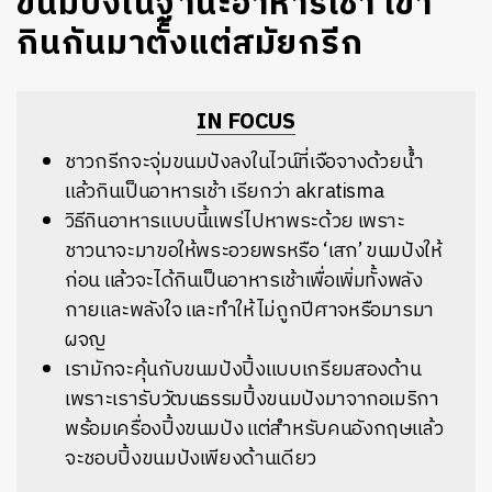
ขนมปังในฐานะอาหารเช้า เขา
กินกันมาตั้งแต่สมัยกรีก
IN FOCUS
ชาวกรีกจะจุ่มขนมปังลงในไวน์ที่เจือจางด้วยน้ำ
แล้วกินเป็นอาหารเช้า เรียกว่า akratisma
วิธีกินอาหารแบบนี้แพร่ไปหาพระด้วย เพราะ
ชาวนาจะมาขอให้พระอวยพรหรือ ‘เสก’ ขนมปังให้
ก่อน แล้วจะได้กินเป็นอาหารเช้าเพื่อเพิ่มทั้งพลัง
กายและพลังใจ และทำให้ไม่ถูกปีศาจหรือมารมา
ผจญ
เรามักจะคุ้นกับขนมปังปิ้งแบบเกรียมสองด้าน
เพราะเรารับวัฒนธรรมปิ้งขนมปังมาจากอเมริกา
พร้อมเครื่องปิ้งขนมปัง แต่สำหรับคนอังกฤษแล้ว
จะชอบปิ้งขนมปังเพียงด้านเดียว