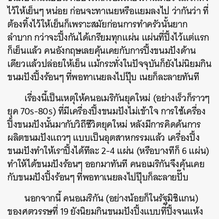
ไว้ให้เย็นๆ หน่อย ก่อนจะทาเนยหรือแยมลงไป ว่ากันว่า ที่
ต้องทิ้งไว้ให้เย็นก็เพราะสมัยก่อนการทำครัวนั้นยาก
ลำบาก กว่าจะปิ้งกันได้เกรียมทุกแผ่น แผ่นที่ปิ้งไว้แต่แรก
ก็เย็นแล้ว คนอังกฤษเลยคุ้นเคยกับการปิ้งขนมปังด้าน
เดียวแล้วปล่อยให้เย็น แม้กระทั่งในปัจจุบันก็ยังไม่นิยมกิน
ขนมปังปิ้งร้อนๆ ที่พอทาเนยลงไปปุ๊บ เนยก็ละลายทันที
เรื่องนี้เป็นเหตุให้คนอเมริกันยุคใหม่ (อย่างเร็วก็ราวๆ
ยุค 70s-80s) ที่มีเครื่องปิ้งขนมปังไม่เข้าใจ การใช้เครื่อง
ปิ้งขนมปังนั้นมากับวิถีชีวิตยุคใหม่ หลังมีการคิดค้นการ
ผลิตขนมปังแถวๆ แบบเป็นอุตสาหกรรมแล้ว เครื่องปิ้ง
ขนมปังทำให้เราปิ้งได้ทีละ 2-4 แผ่น (หรือบางทีก็ 6 แผ่น)
ทำให้ได้ขนมปังร้อนๆ ออกมาทันที คนอเมริกันจึงคุ้นเคย
กับขนมปังปิ้งร้อนๆ ที่พอทาเนยลงไปปุ๊บก็ละลายปั๊บ
นอกจากนี้ คนอเมริกัน (อย่างน้อยก็ในรัฐมิชิแกน)
ของศตวรรษที่ 19 ยังนิยมกินขนมปังปิ้งแบบที่ปิ้งจนแห้ง