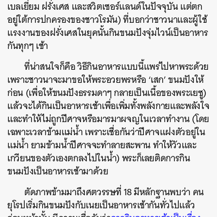
เบลเยี่ยม ฝรั่งเศส และสวิตเซอร์แลนด์ในปัจจุบัน แต่ตก
อยู่ใต้การปกครองของชาวโรมัน) ที่บอกว่าชาวนาและผู้ใช้
แรงงานของฝรั่งเศสในยุคนั้นกินขนมปังจุ่มไวน์เป็นอาหาร
กันทุกๆ เช้า
ที่น่าสนใจก็คือ วิธีกินอาหารแบบนี้แพร่ไปหาพระด้วย
เพราะชาวนาจะมาขอให้พระอวยพรหรือ ‘เสก’ ขนมปังให้
ก่อน (เพื่อให้ขนมปังธรรมดาๆ กลายเป็นเนื้อของพระเยซู)
แล้วจะได้กินเป็นอาหารเช้าเพื่อเพิ่มทั้งพลังกายและพลังใจ
และทำให้ไม่ถูกปีศาจหรือมารมาผจญในเวลาทำงาน (โดย
เฉพาะเวลาข้ามแม่น้ำ เพราะเชื่อกันว่าปีศาจแฝงตัวอยู่ใน
แม่น้ำ ยามข้ามน้ำปีศาจจะทำลายสะพาน ทำให้วัวและ
เกวียนของตัวเองตกลงไปในน้ำ) พระก็เลยติดการกิน
ขนมปังเป็นอาหารเช้ามาด้วย
ตัดภาพข้ามมาถึงศตวรรษที่ 18 มีหลักฐานพบว่า คน
ยุโรปเริ่มกินขนมปังกับเนยเป็นอาหารเช้ากันทั่วไปแล้ว