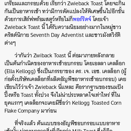
เกรียมและกรอบด้วย เรียกว่า Zwieback Toast โดยจะกิน
กันเป็นอาหารเช้า ทว่ามีการดัดแปลงให้พิเศษขึ้นไปอีกขั้น
ด้วยการเสิร์ฟพร้อมสตูว์หรือไม่ก็
พอร์ริดจ์
โดยเจ้า
Zwieback Toast นี้ ได้รับความนิยมอย่างมากในหมู่ชาว
คริสต์นิกาย Seventh Day Adventist และชาวมังสวิรัติ
ต่างๆ
ว่ากันว่า Zwiback Toast นี้ ต่อมาภายหลังกลาย
เป็นต้นกำเนิดของอาหารเช้าอบกรอบ โดยเอลลา เคลล็อก
(Ella Kellogg) ซึ่งเป็นภรรยาของ ดร. เจ. เอช. เคลล็อก (ผู้
ก่อตั้งบริษัทเคลล็อกที่ผลิตธัญพืชอาหารเช้าอบกรอบ) เคย
เขียนไว้ว่าเจ้า Zwieback นี่แหละ คือรากฐานของขนมปัง
ปิ้งหรือ Toast ทั้งปวง จึงไม่น่าประหลาดใจเท่าไหร่ ที่ใน
ยุคแรกๆ เคลล็อกจะเคยมีชื่อว่า Kellogg Toasted Corn
Flake Company มาก่อน
ที่จริงแล้ว ต้นแบบของธัญพืชอบกรอบแบบอาหาร