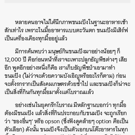
หลายคนอาจไม่ได้นึกภาพขนมปังในฐานะอาหารเช้า
สักเท่าไร เพราะในมื้ออาหารแบบตะวันตก ขนมปังมีเสิร์ฟ
เป็นเครื่องเคียงทุกมื้ออยู่แล้ว
มีการค้นพบว่า มนุษย์กินขนมปังมาอย่างน้อยๆ ก็
12,000 ปี คือก่อนหน้าที่เราจะเพาะปลูกธัญพืชต่างๆ เสีย
อีก พูดอีกอย่างหนึ่งก็คือ เราเก็บธัญพืชป่าเอามาทำ
ขนมปัง (ไม่ว่าจะด้วยความบังเอิญหรืออะไรก็ตาม) ก่อน
จะตั้งรกรากเป็นสังคมเกษตรด้วยซ้ำไป และขนมปังก็น่าจะ
เป็นสิ่งที่กินกันทุกมื้อมาตั้งแต่โบราณแล้ว
อย่างเช่นในยุคกรีกโบราณ มีหลักฐานบอกว่า ทุกมื้อ
ต้องมีขนมปัง แล้วสิ่งที่กินประกอบกับขนมปัง จะถูกเรียก
ว่า ‘ของอื่นๆ’ หรือ opson (ซึ่งฟังดูคล้ายๆ option คือเป็น
ตัวเลือก) ดังนั้น ขนมปังจึงเป็นตัวเอกบนโต๊ะอาหารในทุก