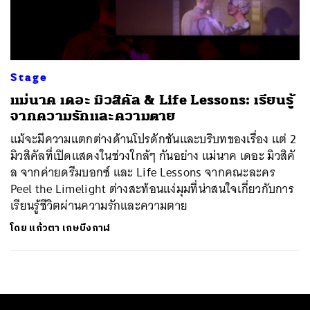
ค้นหา
SHARE
TWEET
LINE
EMAIL
Stage
แม่นาค เดอะ มิวสิคัล & Life Lessons: เรียนรู้
จากความรักและความตาย
แม้จะมีความแตกต่างด้านโปรดักชันและบริบทของเรื่อง แต่ 2
มิวสิคัลที่เปิดแสดงในช่วงใกล้ๆ กันอย่าง แม่นาค เดอะ มิวสิคั
ล จากค่ายดรีมบอกซ์ และ Life Lessons จากคณะละคร
Peel the Limelight ต่างสะท้อนแง่มุมที่น่าสนใจเกี่ยวกับการ
เรียนรู้ชีวิตผ่านความรักและความตาย
โดย
แก้วตา เกษบึงกาฬ