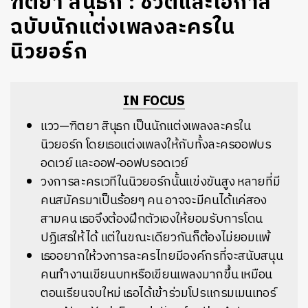
ฑิตยา สินุธก : ชีวิตและโอกาส
ฉบับนักแต่งเพลงละครใน
นิวยอร์ก
IN FOCUS
แวว—ฑิตยา สินุธก เป็นนักแต่งเพลงละครใน
นิวยอร์ก โดยเธอแต่งเพลงให้กับทั้งละครออฟบร
อดเวย์ และออฟ-ออฟบรอดเวย์
วงการละครเวทีในนิวยอร์กนั้นแข่งขันสูง หลายที่มี
คนสมัครมาเป็นร้อยๆ คน อาจจะมีคนได้แค่สอง
สามคน เธอจึงต้องฝึกตัวเองให้ยอมรับการโดน
ปฏิเสธให้ได้ แต่ในขณะเดียวกันก็ต้องไม่ยอมแพ้
เธออยากให้วงการละครไทยมีองค์กรที่จะสนับสนุน
คนทำงานเขียนบทหรือเขียนเพลงมากขึ้น เหมือน
ตอนเรียนจบใหม่ เธอได้เข้าร่วมโปรแกรมเมนเทอร์