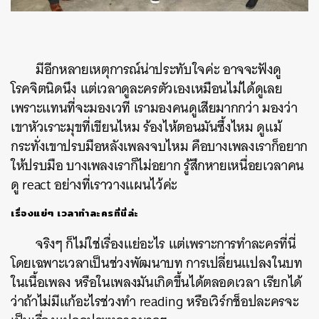
มีอีกหลายเหตุการณ์น่าประทับใจค่ะ อาจจะฟังดู
โรคจิตนิดนึง แต่เวลาดูละครตัวเองเหมือนไม่ได้ดูเลย
เพราะแทนที่จะมองเวที เรามองคนดูเสียมากกว่า มองว่า
เขาหัวเราะมุขที่เขียนไหม ร้องไห้ตอนมันซึ้งไหม ดูแม้
กระทั่งเขาปรบมือหลังเพลงจบไหม คือบางเพลงเราก็อยาก
ให้ปรบมือ บางเพลงเราก็ไม่อยาก รู้สึกหายเหนื่อยเวลาคน
ดู react อย่างที่เราวางแผนไว้ค่ะ
ค้นหา
เรื่องแย่ๆ เวลาทำละครที่นี่ล่ะ
SHARE
TWEET
LINE
EMAIL
จริงๆ ก็ไม่ใช่เรื่องแย่อะไร แต่เพราะการทำละครที่นี่
โดยเฉพาะเวลาเป็นช่วงพัฒนาบท การเปลี่ยนแปลงในบท
ในเนื้อเพลง หรือในเพลงมันเกิดขึ้นได้ตลอดเวลา เรียกได้
ว่าถ้าไม่มีแก้อะไรช่วงทำ reading หรือเวิร์กช็อปละครจะ