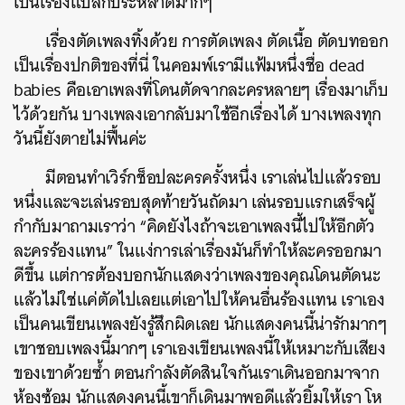
เป็นเรื่องแปลกประหลาดมากๆ
เรื่องตัดเพลงทิ้งด้วย การตัดเพลง ตัดเนื้อ ตัดบทออก
เป็นเรื่องปกติของที่นี่ ในคอมพ์เรามีแฟ้มหนึ่งชื่อ dead
babies คือเอาเพลงที่โดนตัดจากละครหลายๆ เรื่องมาเก็บ
ไว้ด้วยกัน บางเพลงเอากลับมาใช้อีกเรื่องได้ บางเพลงทุก
วันนี้ยังตายไม่ฟื้นค่ะ
มีตอนทำเวิร์กช็อปละครครั้งหนึ่ง เราเล่นไปแล้วรอบ
หนึ่งและจะเล่นรอบสุดท้ายวันถัดมา เล่นรอบแรกเสร็จผู้
กำกับมาถามเราว่า “คิดยังไงถ้าจะเอาเพลงนี้ไปให้อีกตัว
ละครร้องแทน” ในแง่การเล่าเรื่องมันก็ทำให้ละครออกมา
ดีขึ้น แต่การต้องบอกนักแสดงว่าเพลงของคุณโดนตัดนะ
แล้วไม่ใช่แค่ตัดไปเลยแต่เอาไปให้คนอื่นร้องแทน เราเอง
เป็นคนเขียนเพลงยังรู้สึกผิดเลย นักแสดงคนนี้น่ารักมากๆ
เขาชอบเพลงนี้มากๆ เราเองเขียนเพลงนี้ให้เหมาะกับเสียง
ของเขาด้วยซ้ำ ตอนกำลังตัดสินใจกันเราเดินออกมาจาก
ห้องซ้อม นักแสดงคนนี้เขาก็เดินมาพอดีแล้วยิ้มให้เรา โห