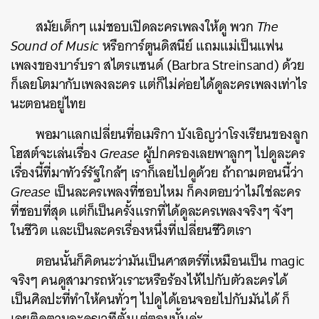
สมัยเด็กๆ แม่ชอบเปิดละครเพลงให้ดู พวก
The
Sound of Music
หรือการ์ตูนดิสนีย์ แถมแม่เป็นแฟน
เพลงของบาร์บรา สไตรแซนด์ (Barbra Streinsand) ด้วย
ก็เลยโตมากับเพลงละคร แต่ก็ไม่ค่อยได้ดูละครเพลงเท่าไร
นะตอนอยู่ไทย
พอมาแลกเปลี่ยนที่อเมริกา บังเอิญว่าโรงเรียนของลูก
โฮสต์จะเล่นเรื่อง
Grease
ผู้ปกครองเลยพาลูกๆ ไปดูละคร
เรื่องนี้ที่มาทัวร์รัฐใกล้ๆ เราก็เลยไปดูด้วย ถ้าถามตอนนี้ว่า
Grease
เป็นละครเพลงที่ชอบไหม ก็คงตอบว่าไม่ใช่ละคร
ที่ชอบที่สุด แต่ก็เป็นครั้งแรกที่ได้ดูละครเพลงจริงๆ จังๆ
ในชีวิต และเป็นละครเรื่องหนึ่งที่เปลี่ยนชีวิตเรา
ตอนนั้นก็คิดนะว่ามันเป็นศาสตร์ที่เหมือนเป็น magic
จริงๆ คนดูสามารถหัวเราะหรือร้องไห้ไปกับตัวละครได้
เป็นศิลปะที่ทำให้คนทั่วๆ ไปดูได้เอนจอยไปกับมันได้ ก็
เลยติดตามละครเวทีตั้งแต่ตอนนั้นค่ะ