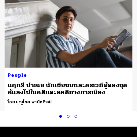
People
นฤทธิ์ ปาเฉย นักเขียนบทละครเวทีผู้ลองขุด
ค้นลงไปในคติและอคติทางการเมือง
โดย บุญโชค พานิชศิลป์