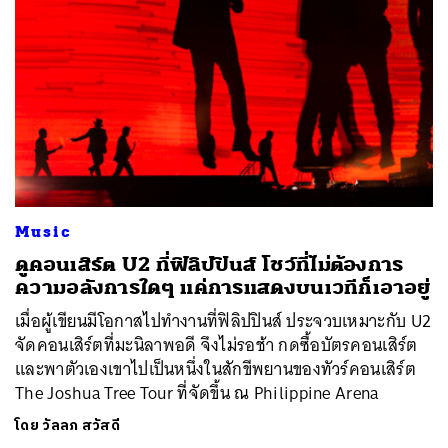
Music
ดูคอนเสิร์ต U2 ที่ฟิลิปปินส์ โชว์ที่ไม่ต้องการ
ความอลังการใดๆ แค่การแสดงบนเวทีก็เอาอยู่
เมื่อผู้เขียนมีโอกาสไปทำงานที่ฟิลิปปินส์ ประจวบเหมาะกับ U2
จัดคอนเสิร์ตที่มะนิลาพอดี จึงไม่รอช้า กดซื้อบัตรคอนเสิร์ต
และพาตัวเองเขาไปเป็นหนึ่งในสักขีพยานของทัวร์คอนเสิร์ต
The Joshua Tree Tour ที่จัดขึ้น ณ Philippine Arena
โดย
วัลลภ สวัสดี