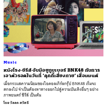
Music
หนังโรง-ซีรีส์-จับมือยูทูบเบอร์ BNK48 กับการ
เอาตัวรอดในวันที่ ‘คุกกี้เสี่ยงทาย’ เสื่อมมนต์
เมื่อกระแสความนิยมของไอดอลเกิร์ลกรุ๊ป BNK48 เริ่มจะ
ตกลงไป จำเป็นต้องหาทางออกไปสู่ความบันเทิงอื่นๆ อย่าง
ภาพยนตร์ ซีรีส์ เป็นต้น
โดย
วัลลภ สวัสดี