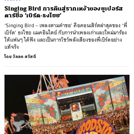
Singing Bird การคืนสู่รากเหง้าของซูเปอร์ส
ตาร์ชื่อ ‘เบิร์ด-ธงไชย’
‘Singing Bird – เพลงตามคำขอ’ คือคอนเสิร์ตล่าสุดของ ‘พี่
เบิร์ด’ ธงไชย แมคอินไตย์ กับการนำเพลงเก่าและใหม่มาร้อง
ให้แฟนๆ ได้ฟัง และเป็นการโชว์พลังเสียงของพี่เบิร์ดอย่าง
แท้จริง
โดย
วัลลภ สวัสดี