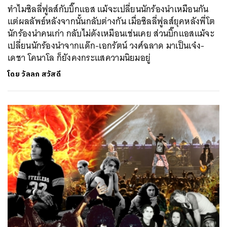
ทำไมซิลลี่ฟูลส์กับบิ๊กแอส แม้จะเปลี่ยนนักร้องนำเหมือนกัน
แต่ผลลัพธ์หลังจากนั้นกลับต่างกัน เมื่อซิลลี่ฟูลส์ยุคหลังพี่โต
นักร้องนำคนเก่า กลับไม่ดังเหมือนเช่นเคย ส่วนบิ๊กแอสแม้จะ
เปลี่ยนนักร้องนำจากแด๊ก-เอกรัตน์ วงศ์ฉลาด มาเป็นเจ๋ง-
เดชา โคนาโล ก็ยังคงกระแสความนิยมอยู่
โดย
วัลลภ สวัสดี