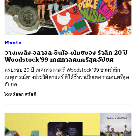
Music
วางเพลิง-จลาจล-ขืนใจ-ขโมยของ รำลึก 20 ปี
Woodstock’99 เทศกาลดนตรีสุดอัปยศ
ครบรอบ 20 ปี เทศกาลดนตรี Woodstock’99 ชวนรำลึก
เหตุการณ์ทางประวัติศาสตร์ ที่ได้ชื่อว่าเป็นเทศกาลดนตรีสุด
อัปยศ
โดย
วัลลภ สวัสดี