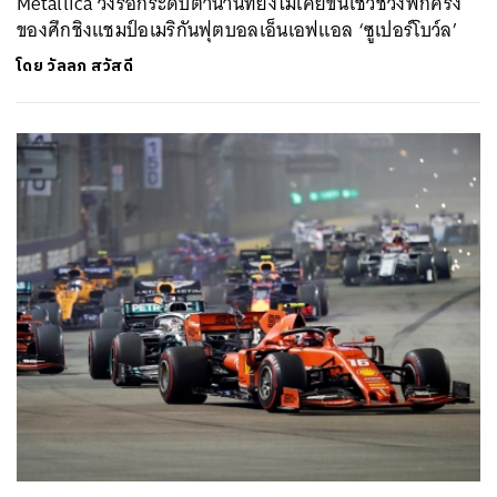
Metallica วงร็อกระดับตำนานที่ยังไม่เคยขึ้นโชว์ช่วงพักครึ่ง
ของศึกชิงแชมป์อเมริกันฟุตบอลเอ็นเอฟแอล ‘ซูเปอร์โบว์ล’
โดย
วัลลภ สวัสดี
ค้นหา
SHARE
TWEET
LINE
EMAIL