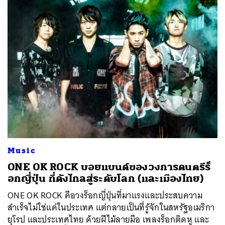
Music
ONE OK ROCK บอยแบนด์ของวงการดนตรีร็
อกญี่ปุ่น ที่ดังไกลสู่ระดับโลก (และเมืองไทย)
ONE OK ROCK คือวงร็อกญี่ปุ่นที่มาแรงและประสบความ
สำเร็จไม่ใช่แค่ในประเทศ แต่กลายเป็นที่รู้จักในสหรัฐอเมริกา
ยุโรป และประเทศไทย ด้วยฝีไม้ลายมือ เพลงร็อกติดหู และ