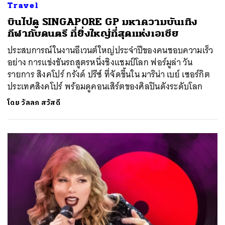
Travel
บินไปดู SINGAPORE GP มหาความบันเทิง
กีฬากับดนตรี ที่ยิ่งใหญ่ที่สุดแห่งเอเชีย
ประสบการณ์ในงานอีเวนต์ใหญ่ประจำปีของคนชอบความเร็ว
อย่าง การแข่งขันรถสูตรหนึ่งชิงแชมป์โลก ฟอร์มูล่า วัน
รายการ สิงคโปร์ กรังด์ ปรีซ์ ที่จัดขึ้นใน มาริน่า เบย์ เซอร์กิต
ประเทศสิงคโปร์ พร้อมดูคอนเสิร์ตของศิลปินดังระดับโลก
โดย
วัลลภ สวัสดี