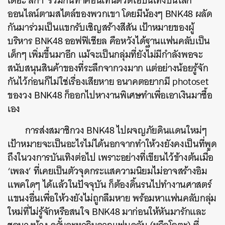
เดอะ สกา’ ร่วมกันทำคอนเทนต์วีดีโอบันเทิงบนโลก
ออนไลน์ตามสไตล์ของพวกเขา โดยมีน้องๆ BNK48 ผลัด
กันมาร่วมเป็นแขกรับเชิญสร้างสีสัน เป้าหมายของผู้
บริหาร BNK48 ออฟฟิเชียล คือหวังได้ฐานแฟนคลับเป็น
เด็กๆ เพิ่มขึ้นมาอีก แม้จะเป็นกลุ่มที่ยังไม่มีกำลังพอจะ
สนับสนุนสินค้าของที่ระลึกจากวงมาก แต่อย่างน้อยรู้จัก
กันไว้ก่อนก็ไม่ใช่เรื่องเสียหาย อนาคตอยากมี photoset
ของวง BNK48 ก็ออกไปหางานพิเศษทำเพื่อเอาเงินมาซื้อ
เอง
การส่งสมาชิกวง BNK48 ไปผจญภัยดินแดนใหม่ๆ
เป้าหมายจะเป็นอะไรไม่ได้นอกจากทำให้วงยังคงเป็นที่พูด
ถึงในวงการบันเทิงต่อไป เพราะอย่างที่เขียนไว้ข้างต้นเมื่อ
‘เพลง’ ที่เคยเป็นตัวจุดกระแสความนิยมไม่อาจสร้างอิม
แพคใดๆ ได้แล้วในปัจจุบัน ก็ต้องดิ้นรนไปทำงานศาสตร์
แขนงอื่นเพื่อให้วงยังไม่ถูกลืมหาย พร้อมหาแฟนคลับกลุ่ม
ใหม่ที่ไม่รู้จักหรือสนใจ BNK48 มาก่อนให้หันมารักและ