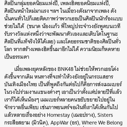
ศิลปินกลุ่มยอดนิยมแห่งปี, เพลงฮิตยอดนิยมแห่งปี,
ศิลปินหน้าใหม่มาแรง ฯลฯ ในเมื่อวงดังมาจากเพลง ดัง
นั้นคนทั่วไปก็เลยติดภาพว่าพวกเธอเป็นศิลปินนักร้องแบบ
ช่วยไม่ได้ (ขนาด น้องแก้ว พี่ใหญ่ประจำวงยังพูดบนเวที
รับรางวัลแห่งหนึ่งว่าจะพัฒนาตัวเองและเติบโตในฐานะ
ศิลปินที่แท้จริงให้ได้เลย) และโดยธรรมชาติของศิลปินทั่ว
โลก หากสร้างเพลงฮิตขึ้นมาอีกไม่ได้ ความนิยมก็หดหาย
เป็นธรรมดา
เมื่อเพลงยุคหลังของ BNK48 ไม่ช่วยให้พวกเธอโด่ง
ดังขึ้นจากเดิม หนทางที่จะทำให้วงยังอยู่ในกระแสธาร
บันเทิงเมืองไทย เป็นที่พูดถึงกันต่อไปก็คือการส่งเมมเบอร์
ในวงไปร่วมงานแขนงต่างๆ เอาเป็นว่าตั้งแต่ปลายปีที่แล้ว
เราก็ได้เห็นน้องๆ เมมเบอร์หลายคนขยับขยายไปอยู่ใน
จักรวาลอื่นเพียบ เช่นภาพยนตร์จอเงินที่เราได้เห็นกันไป
แล้วหลายเรื่องอย่าง Homestay (เฌอปราง), Sisters
กระสือสยาม (มิวนิค), AppWar (อร), Where We Belong