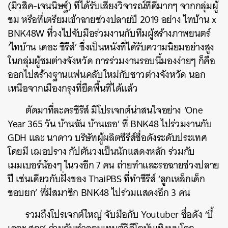
(มิวสิค-เจนนิษฐ์) ที่ได้รับเสียงวิจารณ์ที่ดีมากๆ จากกลุ่มผู้
ค้นหา
ชม หรือที่เตรียมเข้าฉายช่วงปลายปี 2019 อย่าง ไทบ้าน x
SHARE
TWEET
LINE
EMAIL
BNK48W ที่วงไปจับมือร่วมงานกับทีมผู้สร้างภาพยนตร์
‘ไทบ้าน เดอะ ซีรีส์’ ซึ่งเป็นหนังที่ได้รับความนิยมอย่างสูง
ในกลุ่มผู้ชมต่างจังหวัด การร่วมงานรอบนี้มองง่ายๆ ก็คือ
ออกไปสร้างฐานแฟนคลับใหม่กับชาวต่างจังหวัด นอก
เหนือจากเมืองกรุงที่ยึดพื้นที่ได้แล้ว
ตัดมาที่ละครซีรีส์ มีโปรเจกต์น่าสนใจอย่าง ‘One
Year 365 วัน บ้านฉัน บ้านเธอ’ ที่ BNK48 ไปร่วมงานกับ
GDH และ นาดาว บริษัทผู้ผลิตซีรีส์ชื่อดังระดับประเทศ
โดยมี เฌอปราง กัปตันวงเป็นนักแสดงหลัก ร่วมกับ
เมมเบอร์น้องๆ ในวงอีก 7 คน ถ่ายทำและรอฉายช่วงปลาย
ปี เช่นเดียวกับฝั่งของ ThaiPBS ที่ทำซีรีส์ ‘ลูกเหล็กเด็ก
ชอบยก’ ที่มีสมาชิก BNK48 ไปร่วมแสดงอีก 3 คน
รวมถึงโปรเจกต์ใหญ่ จับมือกับ Youtuber ชื่อดัง ‘บี้