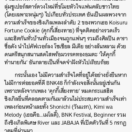
ลุ่มซูเปอร์สตาร์ดวงใหม่ที่ขโมยหัวใจแฟนคลับชาวไทย
(โดยเฉพาะหนุ่มๆ) ไปเกือบทั่วประเทศ อันเป็นผลพวงจาก
ความสำเร็จของซิงเกิลเพลงลำดับ 2 ของพวกเธอ Koisuru
Fortune Cookie (คุกกี้เสี่ยงทาย) ที่จุดติดอย่างรวดเร็ว
และฮิตกันทั่วบ้านทั่วเมืองจนถูกแฟนๆ รวมถึงศิลปิน ดารา
ชื่อดัง นำไปคัฟเวอร์ลง โซเชียล มีเดีย อย่างล้นหลาม ด้วย
ดนตรีสนุกสนานสดใสพร้อมวรรคทองอมตะ ‘ให้คุกกี้
ทำนายกัน’ อันกลายเป็นที่จดจำฝังหัวไปเรียบร้อย
กระนั้นเอง ไม่มีความสำเร็จใดที่อยู่ได้อย่างยั่งยืนหาก
ไม่มีการต่อยอดที่ดี BNK48 ก็กำลังเจอสิ่งนั้นอยู่เช่นกัน
เพราะหลังจากเพลง ‘คุกกี้เสี่ยงทาย’ หมดกระแสฮิต
ซิงเกิลอื่นที่คลอดตามกันมาล้วนไม่ประสบความสำเร็จเท่า
เพลงก่อนหน้าเลยทั้ง Shonichi (วันแรก), Kimi wa
Melody (เธอคือ…เมโลดี้), BNK Festival, Beginner รวม
ถึงซิงเกิลพิเศษ River และ JABAJA ที่เปิดตัววันที่ 5 กรกฏ
าคมที่ผ่านมา