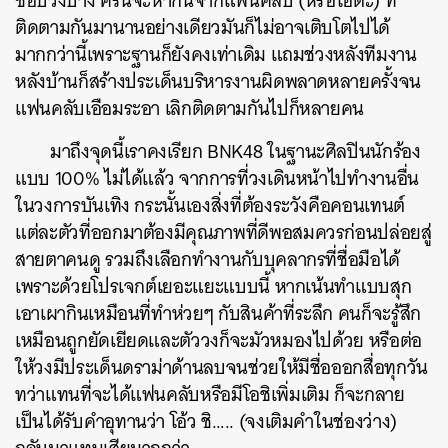
ชอบวงบ้าง ครั้นจะหากินจากแฟนคลับ (หรือโอตะ) ที่
ติดตามกันมานานอย่างเดียวมันก็ไม่อาจเติบโตไปได้
มากกว่านี้เพราะฐานก็ยังคงเท่าเดิม แถมช่วงหลังทีมงาน
หลังบ้านก็สร้างประเด็นบริหารงานผิดพลาดหลายครั้งจน
แฟนคลับเอือมระอา เลิกติดตามกันไปก็หลายคน
มาถึงจุดนี้เราคงเรียก BNK48 ในฐานะศิลปินนักร้อง
แบบ 100% ไม่ได้แล้ว จากการที่วงเดินหน้าไปทำงานอื่น
ในวงการบันเทิง กระนั้นเองสิ่งที่ต้องระวังคือคอนเทนต์
แต่ละตัวที่ออกมาต้องมีคุณภาพที่ดีพอสมควรก่อนปล่อยสู่
สายตาคนดู รวมถึงเลือกทำงานกับบุคลากรที่ชื่อมือได้
เพราะด้วยโปรเจกต์เยอะแยะแบบนี้ หากเน้นทำแบบสุก
เอาเผากินเหมือนที่ทำห่วยๆ กับสินค้าที่ระลึก คนก็จะรู้สึก
เหมือนถูกยัดเยียดและตัววงก็จะมัวหมองไปด้วย หรือต่อ
ให้วงมีประเด็นดราม่าด้านลบจนช่วยให้มีชื่อออกสื่อทุกวัน
ทว่าแทนที่จะได้แฟนคลับหรือมีโอชิเพิ่มเติม ก็จะกลาย
เป็นได้รับคำอุทานว่า โอ้ว ชิ….. (จงเติมคำในช่องว่าง)