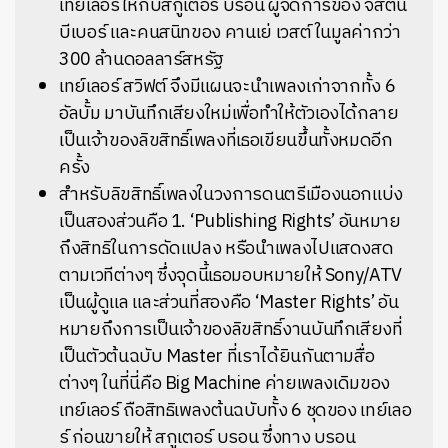
เทย์เลอร์ให้กับสกูเตอร์ บรอน ผู้จัดการของ จัสติน
บีเบอร์ และคนสนิทของ คานเย่ เวสต์ ในมูลค่ากว่า
300 ล้านดอลลาร์สหรัฐ
เทย์เลอร์ สวิฟต์ จึงมีแผนจะนำเพลงเก่าจากทั้ง 6
อัลบั้ม มาบันทึกเสียงใหม่เพื่อทำให้ตัวเองได้กลาย
เป็นเจ้าของลิขสิทธิ์เพลงที่เธอเขียนขึ้นทั้งหมดอีก
ครั้ง
สำหรับลิขสิทธิ์เพลงในวงการดนตรีเมืองนอกแบ่ง
เป็นสองส่วนคือ 1. ‘Publishing Rights’ อันหมาย
ถึงสิทธิในการดัดแปลง หรือนำเพลงไปแสดงสด
ตามเวทีต่างๆ ซึ่งจุดนี้เธอมอบหมายให้ Sony/ATV
เป็นผู้ดูแล และส่วนที่สองคือ ‘
Master Rights
’ อัน
หมายถึงการเป็นเจ้าของลิขสิทธิ์งานบันทึกเสียงที่
เป็นตัวต้นฉบับ Master ที่เราได้ยินกันตามสื่อ
ต่างๆ ในที่นี่คือ Big Machine ค่ายเพลงเดิมของ
เทย์เลอร์ ถือสิทธิเพลงต้นฉบับทั้ง 6 ชุดของ เทย์เลอ
ร์ ก่อนขายให้ สกูเตอร์ บรอน ซึ่งทาง บรอน