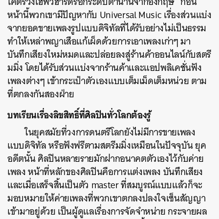
โคตรวงเฮฟวี่ฮาร์ดร็อกระดับตำนานจากอังกฤษ ก่อน
หน้านี้พวกเขามีปัญหากับ Universal Music เรื่องส่วนแบ่ง
จากยอดขายเพลงรูปแบบดิจิทัลที่ได้รับอย่างไม่เป็นธรรม
ทำให้เหล่าพญาเสือแก้เผ็ดด้วยการเอาเพลงเก่าๆ มา
บันทึกเสียงใหม่หมดและปล่อยลงสู่ร้านค้าออนไลน์กับสตรี
มมิ่ง โดยได้รับส่วนแบ่งจากร้านค้าและแอปพลิเคชั่นฟัง
เพลงต่างๆ เข้ากระเป๋าตัวเองแบบเต็มเม็ดเต็มหน่วย ตาม
ที่ตกลงกันสองฝ่าย
บทเรียนเรื่องลิขสิทธิ์ที่ศิลปินทั่วโลกต้องรู้
ในยุคสมัยที่วงการดนตรีโลกยังไม่มีการขายเพลง
แบบดิจิทัล หรือฟังฟรีตามสตรีมมิ่งเหมือนในปัจจุบัน ยุค
อดีตนั้น ศิลปินหลายรายมักฝากอนาคตตัวเองไว้กับค่าย
เพลง หน้าที่หลักของศิลปินคือการแต่งเพลง บันทึกเสียง
และเมื่อเสร็จสิ้นเป็นตัว master ที่สมบูรณ์แบบแล้วก็จะ
มอบหมายให้ค่ายเพลงที่พวกเขาตกลงปลงใจเซ็นสัญญา
เข้ามาอยู่ด้วย เป็นผู้ดูแลเรื่องการจัดจำหน่าย กระจายผล