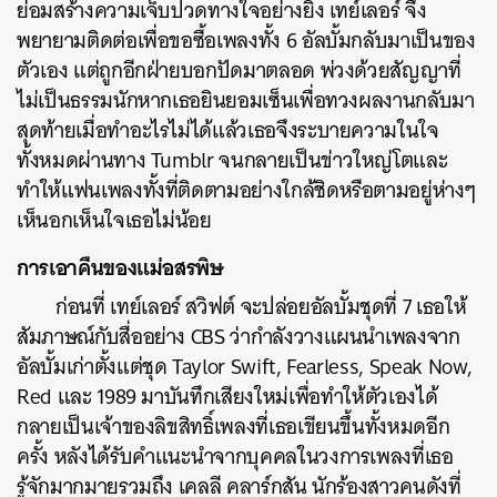
ย่อมสร้างความเจ็บปวดทางใจอย่างยิ่ง เทย์เลอร์ จึง
พยายามติดต่อเพื่อขอซื้อเพลงทั้ง 6 อัลบั้มกลับมาเป็นของ
ตัวเอง แต่ถูกอีกฝ่ายบอกปัดมาตลอด พ่วงด้วยสัญญาที่
ไม่เป็นธรรมนักหากเธอยินยอมเซ็นเพื่อทวงผลงานกลับมา
สุดท้ายเมื่อทำอะไรไม่ได้แล้วเธอจึงระบายความในใจ
ทั้งหมดผ่านทาง
Tumblr
จนกลายเป็นข่าวใหญ่โตและ
ทำให้แฟนเพลงทั้งที่ติดตามอย่างใกล้ชิดหรือตามอยู่ห่างๆ
เห็นอกเห็นใจเธอไม่น้อย
การเอาคืนของแม่อสรพิษ
ก่อนที่ เทย์เลอร์ สวิฟต์ จะปล่อยอัลบั้มชุดที่ 7 เธอให้
สัมภาษณ์กับสื่ออย่าง CBS ว่ากำลังวางแผนนำเพลงจาก
อัลบั้มเก่าตั้งแต่ชุด Taylor Swift, Fearless, Speak Now,
Red และ 1989 มาบันทึกเสียงใหม่เพื่อทำให้ตัวเองได้
กลายเป็นเจ้าของลิขสิทธิ์เพลงที่เธอเขียนขึ้นทั้งหมดอีก
ครั้ง หลังได้รับคำแนะนำจากบุคคลในวงการเพลงที่เธอ
รู้จักมากมายรวมถึง เคลลี คลาร์กสัน นักร้องสาวคนดังที่