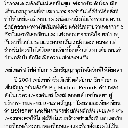
โอกาสและผลักดันให้เธอเป็นซูเปอร์สตาร์ระดับโลก เมื่อ
เดือนกรกฏาคมที่ผ่านมา น่าจะจดจำกันได้ดีว่านี่คือสิ่งที่
ทำให้ เทย์เลอร์ เจ็บปวดไม่น้อยจนถึงกับต้องระบายความ
อึดอัดออกมาทางโซเชียลมีเดีย หลังรับทราบว่าเพลงจาก 6
อัลบั้มแรกที่เธอเขียนและแต่งออกมาจากหัวใจ ตกไปอยู่
กับคนที่เธอไม่ชอบและคอยกลั่นแกล้งเธอมาตลอด แต่
สำหรับใครที่ไม่ได้ติดตามเรื่องนี้มาตั้งแต่แรก เดี๋ยวขอเล่า
ย้อนกลับไปสักนิดเพื่อความเข้าใจตรงกัน
เทย์เลอร์ สวิฟต์ กับการเซ็นสัญญาธุรกิจในวันที่ไร้เดียงสา
ปี 2004 เทย์เลอร์ เริ่มต้นชีวิตศิลปินอาชีพด้วยการ
เซ็นสัญญาร่วมสังกัด Big Machine Records ค่ายเพลง
ดังในแวดวงเพลงคันทรี่ โดยมี สกอตต์ บอร์เชตตา ผู้
บริหารค่ายเพลงเป็นคนร่างสัญญา โดยรายละเอียดเขียน
ว่า บอร์เชตตา และทีมงานจะช่วยกันผลักดัน เผยแพร่ งาน
เพลงของเธอให้ไปสู่ผู้ฟังในวงกว้างอย่างเต็มที่ แต่แลกกับ
การที่เธอต้องมอบเพลงที่เธอแต่งและร้องทั้งหมดให้เป็น