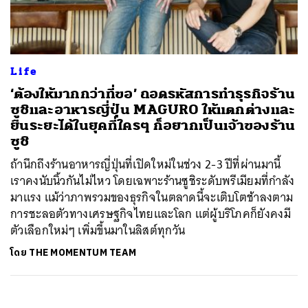
Life
‘ต้องให้มากกว่าที่ขอ’ ถอดรหัสการทำธุรกิจร้าน
ซูชิและอาหารญี่ปุ่น MAGURO ให้แตกต่างและ
ยืนระยะได้ในยุคที่ใครๆ ก็อยากเป็นเจ้าของร้าน
ซูชิ
ถ้านึกถึงร้านอาหารญี่ปุ่นที่เปิดใหม่ในช่วง 2-3 ปีที่ผ่านมานี้
เราคงนับนิ้วกันไม่ไหว โดยเฉพาะร้านซูชิระดับพรีเมียมที่กำลัง
มาแรง แม้ว่าภาพรวมของธุรกิจในตลาดนี้จะเติบโตช้าลงตาม
การชะลอตัวทางเศรษฐกิจไทยและโลก แต่ผู้บริโภคก็ยังคงมี
ตัวเลือกใหม่ๆ เพิ่มขึ้นมาในลิสต์ทุกวัน
โดย
THE MOMENTUM TEAM