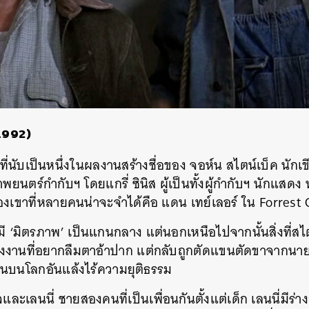
1992)
ี่นับเป็นหนึ่งในผลงานสร้างชื่อของ
จอห์น
สไตน์เบ็ค
นักเ
าพยนตร์กำกับฯ
โดยแกรี่
ซินิส
ผู้เป็นทั้งผู้กำกับฯ
นักแสดง
เขาที่หลายคนน่าจะจำได้คือ
แดน
เทย์เลอร์
ใน
Forrest 
มี
‘
มิตรภาพ
’
เป็นแกนกลาง
แต่นอกเหนือไปจากนั้นสิ่งที่สไต
งงานที่อยากลืมตาอ้าปาก
แต่กลับถูกตัดแขนตัดขาจากนาย
นบนโลกอันแล้งไร้ความยุติธรรม
จและเลนนี่
ชายสองคนที่เป็นเพื่อนกันตั้งแต่เด็ก
เลนนี่มีร่