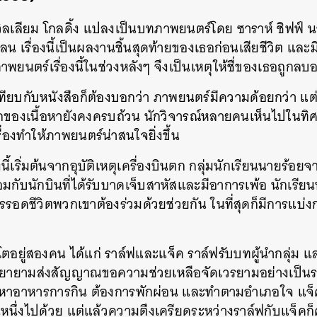
วิลเลียม
โกลดิ้ง
แปลงเป็นบทภาพยนตร์โดย
ซาราห์
ชิฟฟ์
น
เลน
เรื่องนี้เป็นผลงานชิ้นสุดท้ายของเธอก่อนเสียชีวิต
และม
พยนตร์เรื่องนี้ในช่วงหลังๆ
จึงเป็นเหตุให้ชื่ของเธอถูกล
ียบกับหนังสือก็ต้องบอกว่า
ภาพยนตร์มีความด้อยกว่า
แต
ของเนื้อหายังคงครบถ้วน
นักวิจารณ์หลายคนเห็นไปในทิศ
รื่องทำให้ภาพยนตร์น่าสนใจยิ่งขึ้น
้เริ่มต้นจากอุบัติเหตุเครื่องบินตก
กลุ่มนักเรียนนายร้อย
อมกับนักบินที่ได้รับบาดเจ็บสาหัสและมีอาการเพ้อ
นักเรียน
รอดชีวิตพวกเขาต้องร่วมด้วยช่วยกัน
ในที่สุดก็มีการแบ
โตอยู่สองคน
ได้แก่
ราล์ฟและแจ็ค
ราล์ฟรับบทผู้นำกลุ่ม
แ
ยายามส่งสัญญาณขอความช่วยเหลือจัดเวรยามอย่างเป็นร
ะหาอาหารการกิน
ต้องการพักผ่อน
และทำตามอำเภอใจ
แจ
หนึ่งไปด้วย
แต่แล้วความตึงเครียดระหว่างราล์ฟกับแจ็คก็
นหา