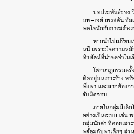
บทประพันธ์ของ
บท
—
เจย์
เพรสสัน
อัล
พอใจนักกับการสร้างภา
หากนำไปเปรียบเท
หนี
เพราะใจความหลัก
ทิวทัศน์ที่น่าจดจำในเ
โศกนาฏกรรมครั้งนี
ติดอยู่บนเกาะร้าง
พร้
พึ่งพา
และหากต้องการ
รับผิดชอบ
ภายในกลุ่มมีเด็ก
อย่างเป็นระบบ
เช่น
พ
กลุ่มนักล่า
ที่คอยเสา
พร้อมกับพาเด็กๆ
ส่วน
ค้