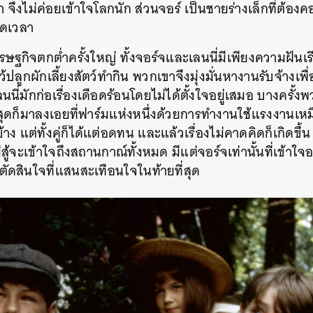
า
จึงไม่ค่อยเข้าใจโลกนัก
ส่วนจอร์
เป็นชายร่างเล็กที่ต้อง
ลอดเวลา
ษฐกิจตกต่ำครั้งใหญ่
ทั้งจอร์จและเลนนี่มีเพียงความฝันเร
ว้ปลูกผักเลี้ยงสัตว์ทำกิน
พวกเขาจึงมุ่งมั่นหางานรับจ้างเพ
นนี่มักก่อเรื่องเดือดร้อนโดยไม่ได้ตั้งใจอยู่เสมอ
บางครั้งพ
่สุดก็มาลงเอยที่ฟาร์มแห่งหนึ่งด้วยการทำงานใช้แรงงานเหมื
้าง
แต่ทั้งคู่ก็ได้แต่อดทน
และแล้วเรื่องไม่คาดคิดก็เกิดขึ้น
ม่สู้จะเข้าใจถึงสถานกาณ์ทั้งหมด
มีแต่จอร์จเท่านั้นที่เข้าใ
ัดสินใจที่แสนสะเทือนใจในท้ายที่สุด