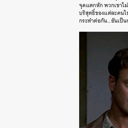
จุดแตกหัก
พวกเขาไม
บริสุทธิ์ของแต่ละคนไ
กระทำต่อกัน
…
อันเป็น