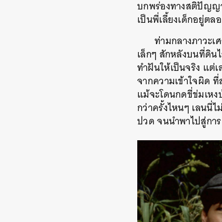
บกพร่องทางสติปัญญ
เป็นพี่เลี้ยงเด็กอยู่ต
ท่ามกลางภาวะเศร
เล็กๆ
สักหลังบนที่ดินไ
ทำฝันให้เป็นจริง
แต่เล
จากความเข้าใจผิด
ที
แม้จะโดนกดขี่ข่มเหงบ
กว่าครั้งไหนๆ
เลนนี่ไ
ปวด
จนนำพาไปสู่การต