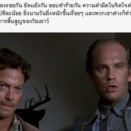
่ลงรอยกัน
ขัดแย้งกัน
ลอบทำร้ายกัน
ความดำมืดในจิตใจค
SHARE
TWEET
LINE
EMAIL
ปทีละน้อย
ยิ่งนานวันยิ่งหนักขึ้นเรื่อยๆ
และพวกเขาต่างก็ทำใน
การสิ้นสูญของวัยเยาว์