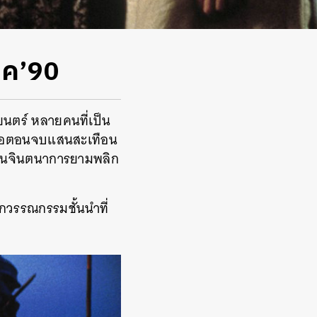
ุค’90
ยนตร์
หลายคนที่เป็น
ือตอนจบแสนสะเทือน
พในจินตนาการยามพลิก
กวรรณกรรมชั้นนำที่