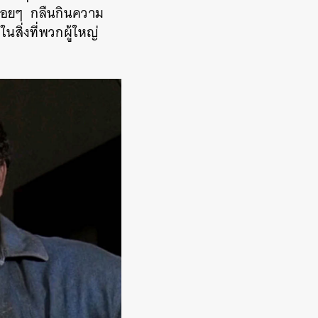
่อยๆ
กลืนกินความ
สิ่งที่พวกผู้ใหญ่