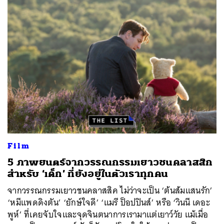
Film
5 ภาพยนตร์จากวรรณกรรมเยาวชนคลาสสิก
สำหรับ ‘เด็ก’ ที่ยังอยู่ในตัวเราทุกคน
จากวรรณกรรมเยาวชนคลาสสิค ไม่ว่าจะเป็น ‘ต้นส้มแสนรัก’
‘หมีแพดดิงตัน’ ‘ยักษ์ใจดี’ ‘แมรี ป็อปปินส์’ หรือ ‘วินนี เดอะ
พูห์’ ที่เคยจับใจและจุดจินตนาการเรามาแต่เยาว์วัย แม้เมื่อ