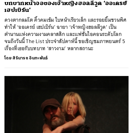
บทบาทหน้าจอของเจ้าหญิงฮอลลีวูด ‘ออเดรย์
เฮปเบิร์น’
ดวงตากลมโต คิ้วคมเข้ม ใบหน้าเรียวเล็ก และรอยยิ้มชวนพิศ
ทำให้ ‘ออเดรย์ เฮปเบิร์น’ ฉายา ‘เจ้าหญิงฮอลลีวูด’ เป็น
ตำนานแห่งความงามคลาสสิก และแฟชั่นไอคอนระดับโลก
จนถึงวันนี้ The List ประจำสัปดาห์นี้ ขอเชิญชมภาพยนตร์ 5
เรื่องที่เธอรับบทบาท ‘สาวงาม’ หลากสถานะ
โดย
สิรินารถ อินทะพันธ์