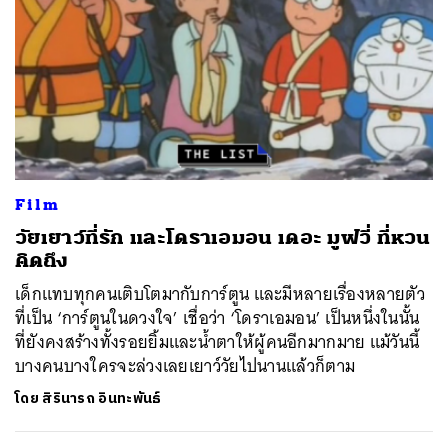
Film
วัยเยาว์ที่รัก และโดราเอมอน เดอะ มูฟวี่ ที่หวน
คิดถึง
เด็กแทบทุกคนเติบโตมากับการ์ตูน และมีหลายเรื่องหลายตัว
ที่เป็น ‘การ์ตูนในดวงใจ’ เชื่อว่า ‘โดราเอมอน’ เป็นหนึ่งในนั้น
ที่ยังคงสร้างทั้งรอยยิ้มและน้ำตาให้ผู้คนอีกมากมาย แม้วันนี้
บางคนบางใครจะล่วงเลยเยาว์วัยไปนานแล้วก็ตาม
โดย
สิรินารถ อินทะพันธ์