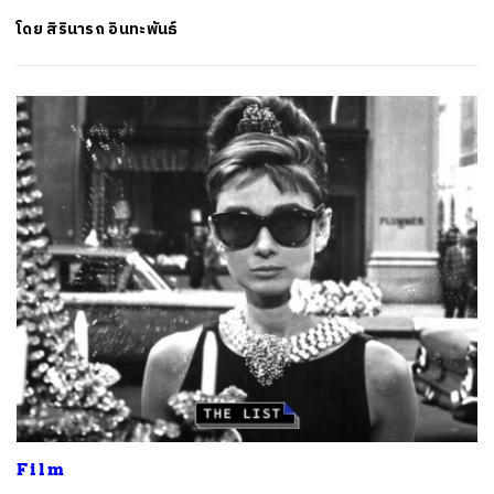
โดย
สิรินารถ อินทะพันธ์
Film