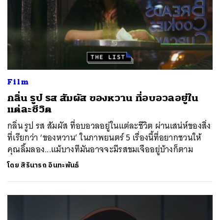
Film
กลิ่น รูป รส สัมผัส ของหวาน ที่อบอวลอยู่ใน
แต่ละชีวิต
กลิ่น รูป รส สัมผัส ที่อบอวลอยู่ในแต่ละชีวิต ผ่านเสน่ห์ของสิ่ง
ที่เรียกว่า ‘ของหวาน’ ในภาพยนตร์ 5 เรื่องนี้ที่อยากชวนให้
คุณลิ้มลอง...แม้บางทีมันอาจจะมีรสขมเจืออยู่บ้างก็ตาม
โดย
สิรินารถ อินทะพันธ์