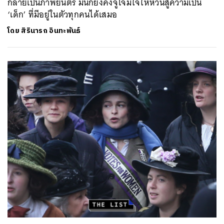
กลายเป็นภาพยนตร์ มันก็ยังคงจู่โจมใจให้หวนสู่ความเป็น
‘เด็ก’ ที่มีอยู่ในตัวทุกคนได้เสมอ
โดย
สิรินารถ อินทะพันธ์