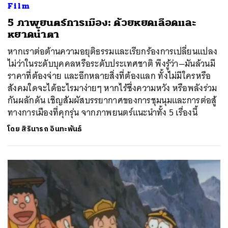
Film
5 ภาพยนตร์การเมือง: ด้วยหยดเลือดและ
หยาดน้ำตา
หากเราต่อต้านความอยุติธรรมและเรียกร้องการเปลี่ยนแปลง
ไม่ว่าในระดับบุคคลหรือระดับประเทศชาติ พึงรู้ว่า—มันล้วนมี
ราคาที่ต้องจ่าย และอีกหลายสิ่งที่ต้องแลก ทั้งไม่มีใครหรือ
สังคมใดจะได้อะไรมาง่ายๆ หากไร้ซึ่งความหวัง หรือพลังร่วม
กันผลักดัน เชิญสัมผัสบรรยากาศของการชุมนุมและการต่อสู้
ทางการเมืองที่คุกรุ่น จากภาพยนตร์แนะนำทั้ง 5 เรื่องนี้
ค้นหา
โดย
สิรินารถ อินทะพันธ์
SHARE
TWEET
LINE
EMAIL