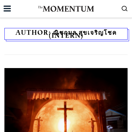
AUTHOR:
ณิชกมล สุขเจริญโชค
(INTERN)