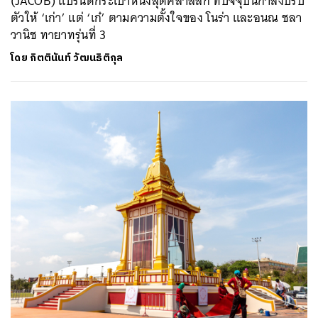
(JACOB) แบรนด์กระเป๋าหนังสุดคลาสสิก ที่ปัจจุบันกำลังปรับ
ตัวให้ ‘เก่า’ แต่ ‘เก๋’ ตามความตั้งใจของ โนร่า และอนณ ชลา
วานิช ทายาทรุ่นที่ 3
โดย
กิตตินันท์ วัฒนธิติกุล