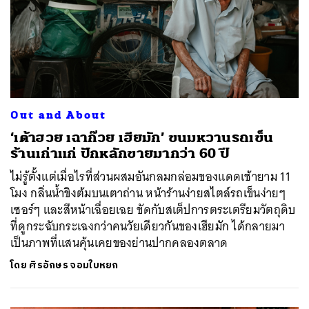
Out and About
‘เต้าฮวย เฉาก๊วย เฮียมัก’ ขนมหวานรถเข็น
ร้านเก่าแก่ ปักหลักขายมากว่า 60 ปี
ไม่รู้ตั้งแต่เมื่อไรที่ส่วนผสมอันกลมกล่อมของแดดเช้ายาม 11
โมง กลิ่นน้ำขิงต้มบนเตาถ่าน หน้าร้านง่ายสไตล์รถเข็นง่ายๆ
เซอร์ๆ และสีหน้าเฉื่อยเฉย ขัดกับสเต็ปการตระเตรียมวัตถุดิบ
ที่ดูกระฉับกระเฉงกว่าคนวัยเดียวกันของเฮียมัก ได้กลายมา
เป็นภาพที่แสนคุ้นเคยของย่านปากคลองตลาด
โดย
ศิรอักษร จอมใบหยก