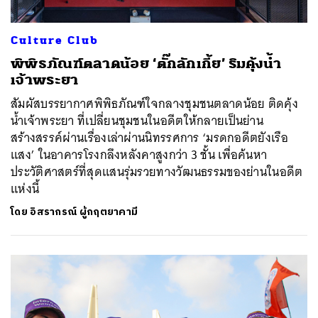
Culture Club
พิพิธภัณฑ์ตลาดน้อย ‘ตั๊กลักเกี้ย’ ริมคุ้งน้ำ
เจ้าพระยา
สัมผัสบรรยากาศพิพิธภัณฑ์ใจกลางชุมชนตลาดน้อย ติดคุ้ง
น้ำเจ้าพระยา ที่เปลี่ยนชุมชนในอดีตให้กลายเป็นย่าน
สร้างสรรค์ผ่านเรื่องเล่าผ่านนิทรรศการ ‘มรดกอดีตยังเรือ
แสง’ ในอาคารโรงกลึงหลังคาสูงกว่า 3 ชั้น เพื่อค้นหา
ประวัติศาสตร์ที่สุดแสนรุ่มรวยทางวัฒนธรรมของย่านในอดีต
แห่งนี้
โดย
อิสรากรณ์ ผู้กฤตยาคามี