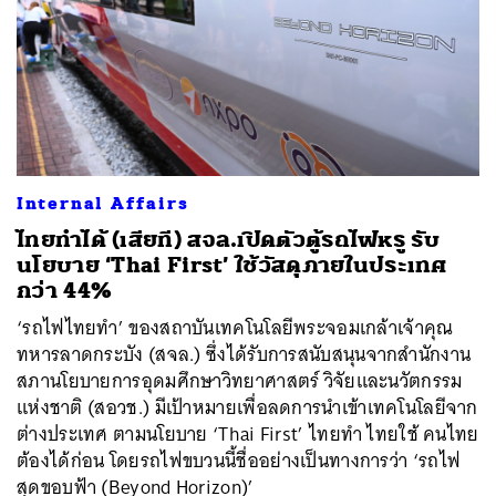
Internal Affairs
ไทยทำได้ (เสียที) สจล.เปิดตัวตู้รถไฟหรู รับ
นโยบาย ‘Thai First’ ใช้วัสดุภายในประเทศ
กว่า 44%
‘รถไฟไทยทำ’ ของสถาบันเทคโนโลยีพระจอมเกล้าเจ้าคุณ
ทหารลาดกระบัง (สจล.) ซึ่งได้รับการสนับสนุนจากสำนักงาน
สภานโยบายการอุดมศึกษาวิทยาศาสตร์ วิจัยและนวัตกรรม
แห่งชาติ (สอวช.) มีเป้าหมายเพื่อลดการนำเข้าเทคโนโลยีจาก
ต่างประเทศ ตามนโยบาย ‘Thai First’ ไทยทำ ไทยใช้ คนไทย
ต้องได้ก่อน โดยรถไฟขบวนนี้ชื่ออย่างเป็นทางการว่า ‘รถไฟ
สุดขอบฟ้า (Beyond Horizon)’