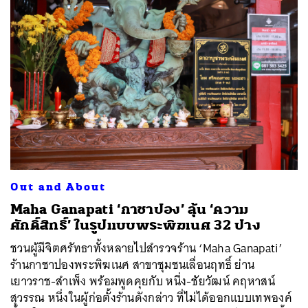
Out and About
Maha Ganapati ‘กาชาปอง’ ลุ้น ‘ความ
ศักดิ์สิทธิ์’ ในรูปแบบพระพิฆเนศ 32 ปาง
ชวนผู้มีจิตศรัทธาทั้งหลายไปสำรวจร้าน ‘Maha Ganapati’
ร้านกาชาปองพระพิฆเนศ สาขาชุมชนเลื่อนฤทธิ์ ย่าน
เยาวราช-สำเพ็ง พร้อมพูดคุยกับ หนึ่ง-ชัยวัฒน์ คฤหาสน์
สุวรรณ หนึ่งในผู้ก่อตั้งร้านดังกล่าว ที่ไม่ได้ออกแบบเทพองค์