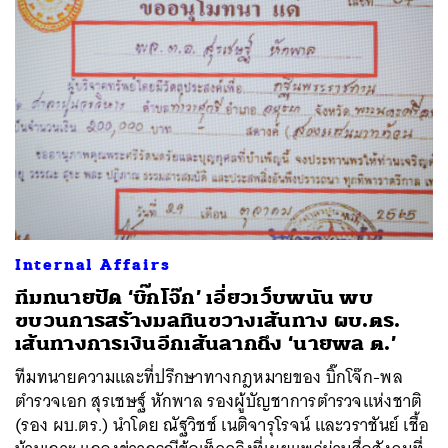
Internal Affairs
ทีมทนายปัด ‘บิ๊กโจ๊ก’ เอี่ยวเว็บพนัน พบ
ขบวนการสร้างมลทินขวางเส้นทาง ผบ.ตร.
เส้นทางการเงินอีกเส้นลากถึง ‘นายพล ต.’
ทีมทนายความและที่ปรึกษาทางกฎหมายของ บิ๊กโจ๊ก-พล
ตำรวจเอก สุรเชษฐ์ หักพาล รองผู้บัญชาการตำรวจแห่งชาติ
(รอง ผบ.ตร.) นำโดย ณัฐวิชช์ เนติจารุโรจน์ และวราชันย์ เชื้อ