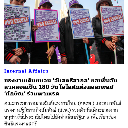
Internal Affairs
แรงงานเดินขบวน ‘วันสตรีสากล’ ขอเพิ่มวัน
ลาคลอดเป็น 180 วัน ไฮไลต์แต่งคอสเพลย์
‘ทักษิณ’ ร่วมพาเหรด
คณะกรรมการสมานฉันท์แรงงานไทย (คสรท.) และสมาพันธ์
แรงงานรัฐวิสาหกิจสัมพันธ์ (สรส.) รวมตัวกันเดินขบวนจาก
อนุสาวรีย์ประชาธิปไตยไปยังทำเนียบรัฐบาล เพื่อเรียกร้อง
สิทธิแรงงานสตรี