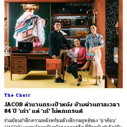
The Chair
JACOB ตำนานกระเป๋าหนัง ข้ามผ่านกาลเวลา
84 ปี ‘เก่า’ แต่ ‘เก๋’ ไม่ตกเทรนด์
ร่วมย้อนรำลึกความหลังพร้อมล้วงลึกกลยุทธ์ของ ‘ยาค้อบ’