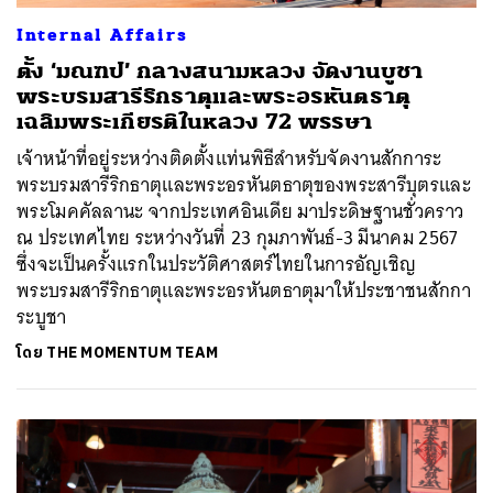
Internal Affairs
ตั้ง ‘มณฑป’ กลางสนามหลวง จัดงานบูชา
พระบรมสารีริกธาตุและพระอรหันตธาตุ
เฉลิมพระเกียรติในหลวง 72 พรรษา
เจ้าหน้าที่อยู่ระหว่างติดตั้งแท่นพิธีสำหรับจัดงานสักการะ
พระบรมสารีริกธาตุและพระอรหันตธาตุของพระสารีบุตรและ
พระโมคคัลลานะ จากประเทศอินเดีย มาประดิษฐานชั่วคราว
ณ ประเทศไทย ระหว่างวันที่ 23 กุมภาพันธ์-3 มีนาคม 2567
ซึ่งจะเป็นครั้งแรกในประวัติศาสตร์ไทยในการอัญเชิญ
พระบรมสารีริกธาตุและพระอรหันตธาตุมาให้ประชาชนสักกา
ระบูชา
โดย
THE MOMENTUM TEAM