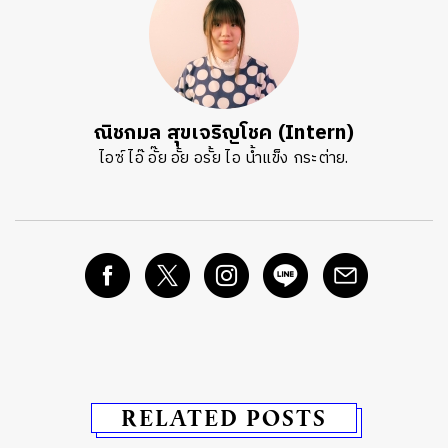
ณิชกมล สุขเจริญโชค (Intern)
ไอซ์ ไอ๊ อั๊ย อั้ย อรั้ย ไอ น้ำแข็ง กระต่าย.
RELATED POSTS