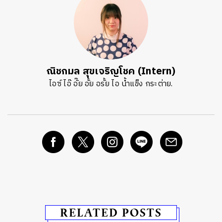
ณิชกมล สุขเจริญโชค (Intern)
ไอซ์ ไอ๊ อั๊ย อั้ย อรั้ย ไอ น้ำแข็ง กระต่าย.
RELATED POSTS