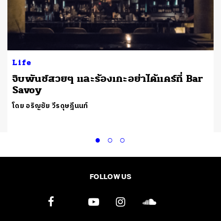
Life
จิบพันช์สวยๆ และร้องเกะอย่าได้แคร์ที่ Bar
Savoy
โดย อริญชัย วีรดุษฎีนนท์
FOLLOW US