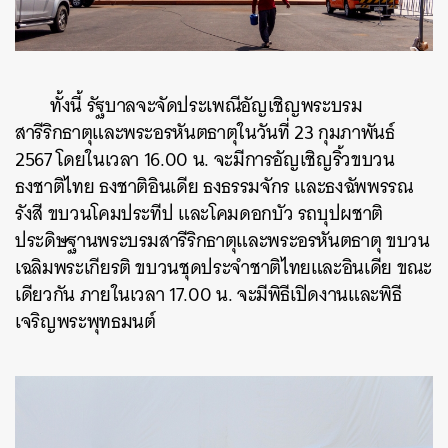
ทั้งนี้ รัฐบาลจะจัดประเพณีอัญเชิญพระบรม
สารีริกธาตุและพระอรหันตธาตุในวันที่ 23 กุมภาพันธ์
2567 โดยในเวลา 16.00 น. จะมีการอัญเชิญริ้วขบวน
ธงชาติไทย ธงชาติอินเดีย ธงธรรมจักร และธงฉัพพรรณ
รังสี ขบวนโคมประทีป และโคมดอกบัว รถบุปผชาติ
ค้นหา
ประดิษฐานพระบรมสารีริกธาตุและพระอรหันตธาตุ ขบวน
SHARE
TWEET
LINE
EMAIL
เฉลิมพระเกียรติ ขบวนชุดประจำชาติไทยและอินเดีย ขณะ
เดียวกัน ภายในเวลา 17.00 น. จะมีพิธีเปิดงานและพิธี
เจริญพระพุทธมนต์