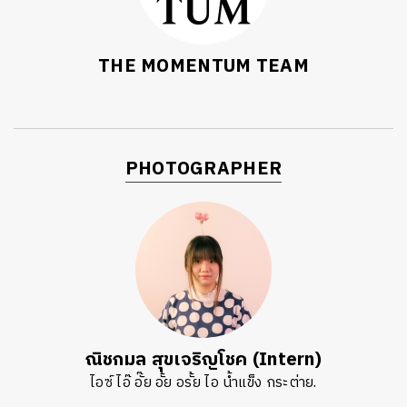
THE MOMENTUM TEAM
PHOTOGRAPHER
ณิชกมล สุขเจริญโชค (Intern)
ไอซ์ ไอ๊ อั๊ย อั้ย อรั้ย ไอ น้ำแข็ง กระต่าย.