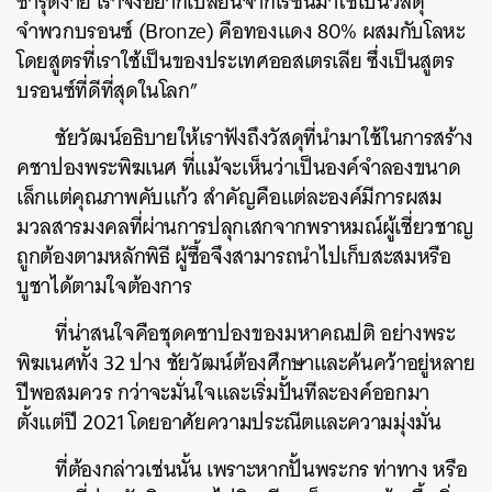
ชำรุดง่าย เราจึงอยากเปลี่ยนจากเรซิ่นมาใช้เป็นวัสดุ
จำพวกบรอนซ์ (Bronze) คือทองแดง 80% ผสมกับโลหะ
โดยสูตรที่เราใช้เป็นของประเทศออสเตรเลีย ซึ่งเป็นสูตร
บรอนซ์ที่ดีที่สุดในโลก”
ชัยวัฒน์อธิบายให้เราฟังถึงวัสดุที่นำมาใช้ในการสร้าง
คชาปองพระพิฆเนศ ที่แม้จะเห็นว่าเป็นองค์จำลองขนาด
เล็กแต่คุณภาพคับแก้ว สำคัญคือแต่ละองค์มีการผสม
มวลสารมงคลที่ผ่านการปลุกเสกจากพราหมณ์ผู้เชี่ยวชาญ
ถูกต้องตามหลักพิธี ผู้ซื้อจึงสามารถนำไปเก็บสะสมหรือ
บูชาได้ตามใจต้องการ
ที่น่าสนใจคือชุดคชาปองของมหาคณปติ อย่างพระ
พิฆเนศทั้ง 32 ปาง ชัยวัฒน์ต้องศึกษาและค้นคว้าอยู่หลาย
ปีพอสมควร กว่าจะมั่นใจและเริ่มปั้นทีละองค์ออกมา
ตั้งแต่ปี 2021 โดยอาศัยความประณีตและความมุ่งมั่น
ที่ต้องกล่าวเช่นนั้น เพราะหากปั้นพระกร ท่าทาง หรือ