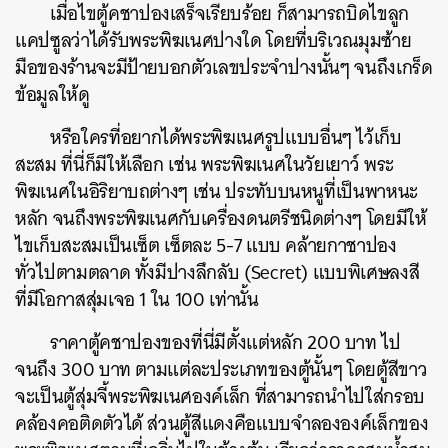
เมื่อไขตู้คชาปองเสร็จเรียบร้อย ก็สามารถบิดไขลูก
แคปซูลว่าได้รับพระพิฆเนศปางใด โดยที่บริเวณมุมซ้าย
มือของร้านจะมีป้ายบอกตัวเลขประจำปางนั้นๆ จนถึงเกร็ด
ข้อมูลให้ดู
หรือใครที่อยากได้พระพิฆเนศรูปแบบอื่นๆ ไว้เก็บ
สะสม ที่นี่ก็มีให้เลือก เช่น พระพิฆเนศในวัยเยาว์ พระ
พิฆเนศในอิริยาบถต่างๆ เช่น ประทับบนหนูที่เป็นพาหนะ
หลัก จนถึงพระพิฆเนศกับเครื่องดนตรีชนิดต่างๆ โดยมีให้
ไขเก็บสะสมเป็นเซ็ต เซ็ตละ 5-7 แบบ คล้ายกาชาปอง
ทั่วไปตามตลาด ทั้งมีปางลึกลับ (Secret) แบบพิเศษลงสี
ที่มีโอกาสสุ่มเจอ 1 ใน 100 เท่านั้น
ราคาตู้คชาปองของที่นี่มีตั้งแต่หลัก 200 บาท ไป
จนถึง 300 บาท ตามแต่ละประเภทของตู้นั้นๆ โดยตู้สีขาว
จะเป็นตู้สุ่มจี้พระพิฆเนศองค์เล็ก ที่สามารถนำไปใส่กรอบ
คล้องคอติดตัวได้ ส่วนตู้สีแดงคือแบบจำลององค์เล็กของ