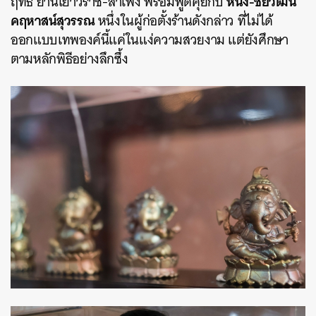
หนึ่ง-ชัยวัฒน์
ฤทธิ์ ย่านเยาวราช-สำเพ็ง พร้อมพูดคุยกับ
คฤหาสน์สุวรรณ
หนึ่งในผู้ก่อตั้งร้านดังกล่าว ที่ไม่ได้
ออกแบบเทพองค์นี้แค่ในแง่ความสวยงาม แต่ยังศึกษา
ตามหลักพิธีอย่างลึกซึ้ง