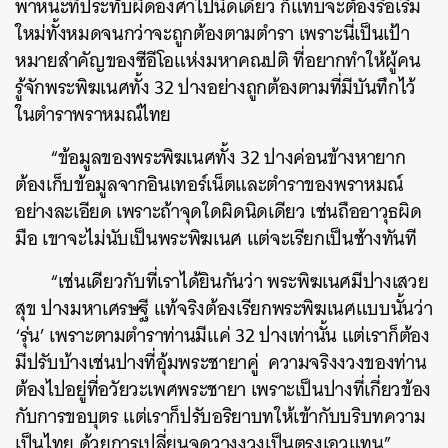
พาหนะที่ประทับผิดองศาไปนิดเดียว ก็แทบจะต้องรื้อเริ่ม
ใหม่ทั้งหมดจนกว่าจะถูกต้องตามตำรา เพราะนี่เป็นเป้า
หมายสำคัญของซีอีโอแห่งมหาคณปติ ที่อยากทำให้ผู้คน
รู้จักพระพิฆเนศทั้ง 32 ปางอย่างถูกต้องตามที่มีบันทึกไว้
ในตำราพราหมณ์ไทย
“ข้อมูลของพระพิฆเนศทั้ง 32 ปางค่อนข้างหายาก
ต้องเก็บข้อมูลจากอินเทอร์เน็ตและตำราของพราหมณ์
อย่างละเอียด เพราะถ้าจุดใดผิดนิดเดียว เช่นถืออาวุธผิด
มือ เขาจะไม่นับเป็นพระพิฆเนศ แต่จะเรียกเป็นช้างทันที
“เช่นเดียวกับที่เราได้ยินกันว่า พระพิฆเนศมีปางเสวย
สุข ปางมหาเศรษฐี แท้จริงต้องเรียกพระพิฆเนศแบบนั้นว่า
‘รุ่น’ เพราะตามตำราท่านมีแค่ 32 ปางเท่านั้น แต่เราก็ต้อง
มีปรับบ้างเช่นปางที่อุ้มพระชายาคู่ ความจริงงวงของท่าน
ต้องไปอยู่ที่อวัยวะเพศพระชายา เพราะเป็นปางที่เกี่ยวข้อง
กับการขอบุตร แต่เราก็ปรับอริยาบทให้เข้ากับบริบทความ
เป็นไทย ด้วยการเปลี่ยนจุดวางงวงเป็นตรงเอวแทน”