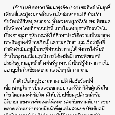
เกร็ดทราย วัฒนารุ่งกิจ
ชลทิพย์ พันฤทธิ์
(ซ้าย)
(ขวา)
เพื่อนซี้และผู้ร่วมก่อตั้งแฟรนไชส์มหาคณปติ ร่วมกับ
ชัยวัฒน์ที่ยืนอยู่ตรงกลาง ทั้งสามคนผูกพันกับพระพิฆเนศ
เป็นพิเศษ โดยที่ก่อนหน้านี้ แทบไม่เคยบูชาหรือสนใจใน
เรื่องสายมูมากนัก กระทั่งได้ศึกษาประวัติความเป็นมาของ
เทพฮินดูองค์นี้ จนเกิดเป็นความศรัทธา และเชื่อว่าสิ่งที่
กำลังดำเนินอยู่เป็นพรที่ท่านประทานให้ ทั้งการได้พื้นที่
ร้านในชุมชนเลื่อนฤทธิ์ การได้ลงมือปั้นพระพิฆเนศที่
ประดิษฐานอยู่หน้าห้างฟอร์จูนทาวน์ เป็นที่รู้จักจากการไป
ออกบูธในมิวเซียมสยาม และอื่นๆ อีกมากมาย
ถ้าหัวเรือใหญ่ของมหาคณปติ คือชัยวัฒน์ที่
เชี่ยวชาญในการปั้นและออกแบบ แมร์รีน่าก็คือผู้เสริมไอ
เดีย โดยแนะนำชัยวัฒน์ให้ปรับเปลี่ยนรูปลักษณ์หรือ
อิริยาบถของพระพิฆเนศให้เหมาะสมกับความต้องการของ
ตลาด ส่วนเกร็ดทรายมีหน้าที่ดูแลในส่วนของโซเชียลมี