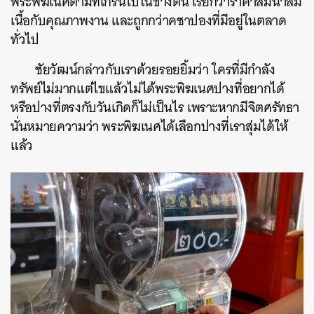
พระพิฆเนศตามที่เกริ่นไปในข้างต้น เรียกว่าราคาสมน้ำสม
เนื้อกับคุณภาพงาน และถูกกว่าคชาปองที่มีอยู่ในตลาด
ทั่วไป
ค้นหา
ชัยวัฒน์กล่าวกับเราด้วยรอยยิ้มว่า ใครที่มีกำลัง
SHARE
TWEET
LINE
EMAIL
ทรัพย์ไม่มากแต่ไขแล้วไม่ได้พระพิฆเนศปางที่อยากได้
หรือปางที่ตรงกับวันเกิดก็ไม่เป็นไร เพราะหากมีจิตศรัทธา
นั่นหมายความว่า พระพิฆเนศได้เลือกปางที่เราสุ่มได้ให้
แล้ว