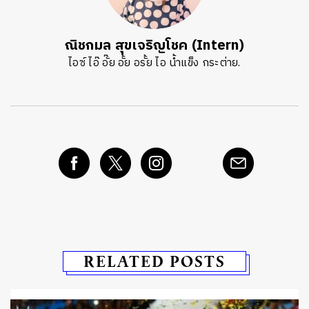
ณิชกมล สุขเจริญโชค (Intern)
ไอซ์ ไอ๊ อั๊ย อั้ย อรั้ย ไอ น้ำแข็ง กระต่าย.
RELATED POSTS