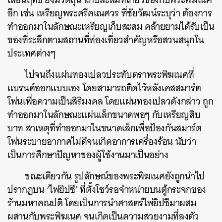
อีก เช่น เหรียญพระศรีคเณศวร ที่ชัยวัฒน์ระบุว่า ต้องการ
ทำออกมาในลักษณะเหรียญเก็บสะสม คล้ายยามได้รับเป็น
ของที่ระลึกตามสถานที่ท่องเที่ยวสำคัญหรือสวนสนุกใน
ประเทศต่างๆ
ไปจนถึงแผ่นทองเปลวประทับตราพระพิฆเนศที่
แบรนด์ออกแบบเอง โดยสามารถติดไว้หลังเคสสมาร์ต
โฟนเพื่อความเป็นสิริมงคล โดยแผ่นทองเปลวดังกล่าว ถูก
ทำออกมาในลักษณะแผ่นเล็กขนาดพอๆ กับเหรียญสิบ
บาท สาเหตุที่ทำออกมาในขนาดเล็กเพื่อป้องกันสมาร์ต
โฟนระบายอากาศไม่ดีจนเกิดอาการเครื่องร้อน นับว่า
เป็นการศึกษาปัญหาของผู้ใช้งานมาเป็นอย่าง
ขณะเดียวกัน รูปลักษณ์ของพระพิฆเนศยังถูกนำไป
ปรากฏบน ‘ไพ่ยิปซี’ ที่ตั้งโชว์รอจำหน่ายบนตู้กระจกของ
ร้านมหาคณปติ โดยเป็นการนำศาสตร์ไพ่ยิปซีมาผสม
ผสานกับพระพิฆเนศ จนเกิดเป็นความสวยงามที่ลงตัว