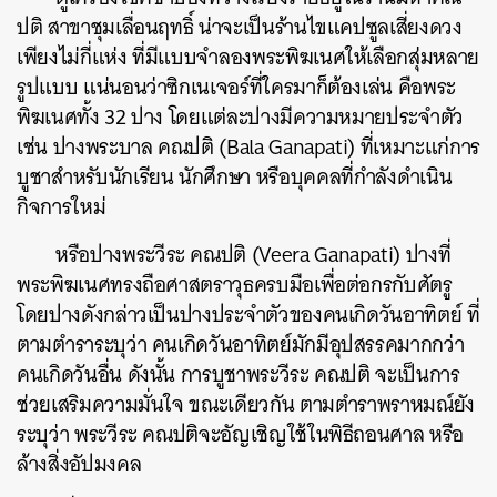
ปติ สาขาชุมเลื่อนฤทธิ์ น่าจะเป็นร้านไขแคปซูลเสี่ยงดวง
เพียงไม่กี่แห่ง ที่มีแบบจำลองพระพิฆเนศให้เลือกสุ่มหลาย
รูปแบบ แน่นอนว่าซิกเนเจอร์ที่ใครมาก็ต้องเล่น คือพระ
พิฆเนศทั้ง 32 ปาง โดยแต่ละปางมีความหมายประจำตัว
เช่น ปางพระบาล คณปติ (Bala Ganapati) ที่เหมาะแก่การ
บูชาสำหรับนักเรียน นักศึกษา หรือบุคคลที่กำลังดำเนิน
กิจการใหม่
หรือปางพระวีระ คณปติ (Veera Ganapati) ปางที่
พระพิฆเนศทรงถือศาสตราวุธครบมือเพื่อต่อกรกับศัตรู
โดยปางดังกล่าวเป็นปางประจำตัวของคนเกิดวันอาทิตย์ ที่
ตามตำราระบุว่า คนเกิดวันอาทิตย์มักมีอุปสรรคมากกว่า
คนเกิดวันอื่น ดังนั้น การบูชาพระวีระ คณปติ จะเป็นการ
ช่วยเสริมความมั่นใจ ขณะเดียวกัน ตามตำราพราหมณ์ยัง
ระบุว่า พระวีระ คณปติจะอัญเชิญใช้ในพิธีถอนศาล หรือ
ล้างสิ่งอัปมงคล