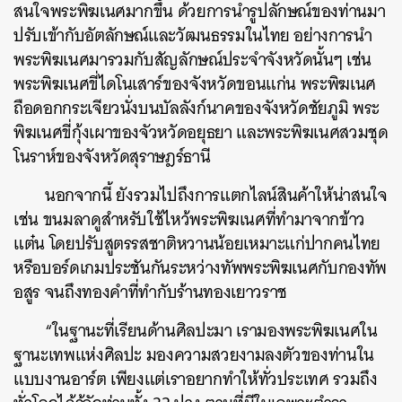
สนใจพระพิฆเนศมากขึ้น ด้วยการนำรูปลักษณ์ของท่านมา
ปรับเข้ากับอัตลักษณ์และวัฒนธรรมในไทย อย่างการนำ
พระพิฆเนศมารวมกับสัญลักษณ์ประจำจังหวัดนั้นๆ เช่น
พระพิฆเนศขี่ไดโนเสาร์ของจังหวัดขอนแก่น พระพิฆเนศ
ถือดอกกระเจียวนั่งบนบัลลังก์นาคของจังหวัดชัยภูมิ พระ
พิฆเนศขี่กุ้งเผาของจัวหวัดอยุธยา และพระพิฆเนศสวมชุด
โนราห์ของจังหวัดสุราษฎร์ธานี
นอกจากนี้ ยังรวมไปถึงการแตกไลน์สินค้าให้น่าสนใจ
เช่น ขนมลาดูสำหรับใช้ไหว้พระพิฆเนศที่ทำมาจากข้าว
แต๋น โดยปรับสูตรรสชาติหวานน้อยเหมาะแก่ปากคนไทย
หรือบอร์ดเกมประชันกันระหว่างทัพพระพิฆเนศกับกองทัพ
อสูร จนถึงทองคำที่ทำกับร้านทองเยาวราช
“ในฐานะที่เรียนด้านศิลปะมา เรามองพระพิฆเนศใน
ฐานะเทพแห่งศิลปะ มองความสวยงามลงตัวของท่านใน
แบบงานอาร์ต เพียงแต่เราอยากทำให้ทั่วประเทศ รวมถึง