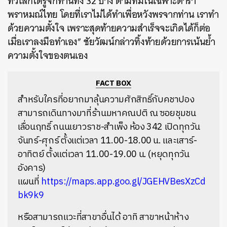
ทั่วโลกได้รู้จักท่านทั้ง 32 ปาง ตามที่มีในเฉพาะตำรา
พราหมณ์ไทย โดยที่เราไม่ได้ทำเพื่อหวังพรจากท่าน เราทำ
ด้วยความตั้งใจ เพราะสุดท้ายความสำเร็จจะเกิดได้ก็ต่อ
เมื่อเราลงมือทำเอง”
ชัยวัฒน์กล่าวทิ้งท้ายด้วยการเน้นย้ำ
ความตั้งใจของตนเอง
FACT BOX
สำหรับใครที่อยากมาลุ้นความศักสิทธิ์กับคชาปอง
สามารถเดินทางมาที่ร้านมหาคณปติ ณ ซอยชุมชน
เลื่อนฤทธิ์ ถนนเยาวราช-สำเพ็ง ห้อง 342 เปิดทุกวัน
จันทร์-ศุกร์ ตั้งแต่เวลา 11.00-18.00 น. และเสาร์-
อาทิตย์ ตั้งแต่เวลา 11.00-19.00 น. (หยุดทุกวัน
อังคาร)
แผนที่
https://maps.app.goo.gl/JGEHVBesXzCd
bk9k9
หรือสามารถแวะที่สาขาอื่นได้ อาทิ สาขาหน้าห้าง