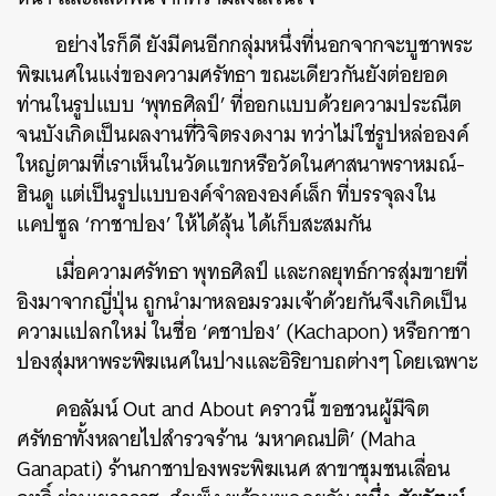
อย่างไรก็ดี ยังมีคนอีกกลุ่มหนึ่งที่นอกจากจะบูชาพระ
พิฆเนศในแง่ของความศรัทธา ขณะเดียวกันยังต่อยอด
ท่านในรูปแบบ ‘พุทธศิลป์’ ที่ออกแบบด้วยความประณีต
จนบังเกิดเป็นผลงานที่วิจิตรงดงาม ทว่าไม่ใช่รูปหล่อองค์
ใหญ่ตามที่เราเห็นในวัดแขกหรือวัดในศาสนาพราหมณ์-
ฮินดู แต่เป็นรูปแบบองค์จำลององค์เล็ก ที่บรรจุลงใน
แคปซูล ‘กาชาปอง’ ให้ได้ลุ้น ได้เก็บสะสมกัน
เมื่อความศรัทธา พุทธศิลป์ และกลยุทธ์การสุ่มขายที่
อิงมาจากญี่ปุ่น ถูกนำมาหลอมรวมเจ้าด้วยกันจึงเกิดเป็น
ความแปลกใหม่ ในชื่อ ‘คชาปอง’ (Kachapon) หรือกาชา
ปองสุ่มหาพระพิฆเนศในปางและอิริยาบถต่างๆ โดยเฉพาะ
คอลัมน์ Out and About คราวนี้ ขอชวนผู้มีจิต
ศรัทธาทั้งหลายไปสำรวจร้าน ‘มหาคณปติ’ (Maha
Ganapati) ร้านกาชาปองพระพิฆเนศ สาขาชุมชนเลื่อน