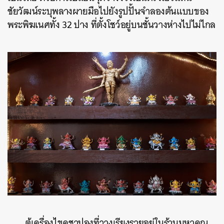
ชัยวัฒน์ระบุพลางผายมือไปยังรูปปั้นจำลองต้นแบบของ
พระพิฆเนศทั้ง 32 ปาง ที่ตั้งโชว์อยู่บนชั้นวางห่างไปไม่ไกล
ตู้เครื่องไขคชาปองที่วางเรียงรายอยู่ในร้านมหาคณ