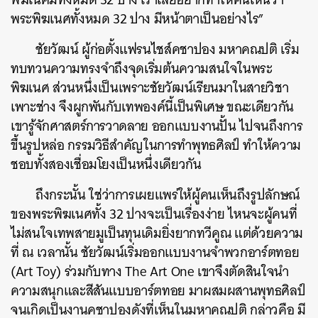
พระพิฆเนศทั้งหมด 32 ปาง มีหน้าตาเป็นอย่างไร”
ชัยวัฒน์ ผู้ก่อตั้งแฟรนไชส์คชาปอง มหาคณปติ เริ่ม
ทบทวนความทรงจำถึงจุดเริ่มต้นความสนใจในพระ
พิฆเนศ ส่วนหนึ่งเป็นเพราะชัยวัฒน์เรียนมาในสายวิชา
เพาะช่าง จึงผูกพันกับเทพองค์นี้เป็นพิเศษ ขณะเดียวกัน
เขารู้จักศาสตร์การวาดลาย ออกแบบงานปั้น ไปจนถึงการ
ขึ้นรูปหล่อ กรรมวิธีสำคัญในการทำพุทธศิลป์ ทำให้ความ
ชอบทั้งสองเชื่อมโยงเป็นหนึ่งเดียวกัน
ถึงกระนั้น ใช่ว่าการเผยแพร่ให้ผู้คนเห็นถึงรูปลักษณ์
ของพระพิฆเนศทั้ง 32 ปางจะเป็นเรื่องง่าย ไหนจะผู้คนที่
ไม่สนใจเทพสายมูเป็นทุนเดิมยิ่งยากทวีคูณ แต่ด้วยความ
ที่ ณ เวลานั้น ชัยวัฒน์เริ่มออกแบบงานจำพวกอาร์ตทอย
(Art Toy) ร่วมกับทาง The Art One เขาจึงตัดสินใจนำ
ความสนุกและสีสันแบบอาร์ตทอย มาผสมผสานพุทธศิลป์
จนเกิดเป็นงานคชาปองดังที่เห็นในมหาคณปติ กล่าวคือ มี