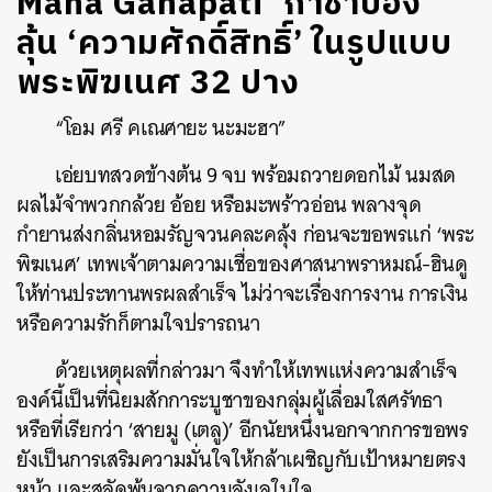
Maha Ganapati ‘กาชาปอง’
ลุ้น ‘ความศักดิ์สิทธิ์’ ในรูปแบบ
พระพิฆเนศ 32 ปาง
“โอม ศรี คเณศายะ นะมะฮา”
เอ่ยบทสวดข้างต้น 9 จบ พร้อมถวายดอกไม้ นมสด
ผลไม้จำพวกกล้วย อ้อย หรือมะพร้าวอ่อน พลางจุด
กำยานส่งกลิ่นหอมรัญจวนคละคลุ้ง ก่อนจะขอพรแก่ ‘พระ
พิฆเนศ’ เทพเจ้าตามความเชื่อของศาสนาพราหมณ์-ฮินดู
ให้ท่านประทานพรผลสำเร็จ ไม่ว่าจะเรื่องการงาน การเงิน
หรือความรักก็ตามใจปรารถนา
ด้วยเหตุผลที่กล่าวมา จึงทำให้เทพแห่งความสำเร็จ
องค์นี้เป็นที่นิยมสักการะบูชาของกลุ่มผู้เลื่อมใสศรัทธา
หรือที่เรียกว่า ‘สายมู (เตลู)’ อีกนัยหนึ่งนอกจากการขอพร
ยังเป็นการเสริมความมั่นใจให้กล้าเผชิญกับเป้าหมายตรง
หน้า และสลัดพ้นจากความลังเลในใจ