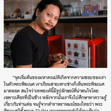
“จุดเริ่มต้นของมหาคณปติเกิดจากความชอบของเรา
ในตัวพระพิฆเนศ เราเรียนสายเพาะช่างก็เห็นพระพิฆเนศ
มาตลอด สนใจว่าเทพองค์นี้มีรูปลักษณ์ที่น่าสนใจโดย
เฉพาะเศียรที่เป็นช้าง หลังจากนั้นเราจึงไปศึกษาหาความรู้
เกี่ยวกับท่านต่อ จนรู้จากตำราพราหมณ์ของไทยว่า พระ
พิฆเนศมีทั้งหมด 32 ปาง เราเลยอยากทำให้คนเห็นว่า