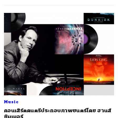
Music
ค้นหา
คอนเสิร์ตดนตรีประกอบภาพยนตร์โดย ฮานส์
SHARE
TWEET
LINE
EMAIL
ซิมเมอร์