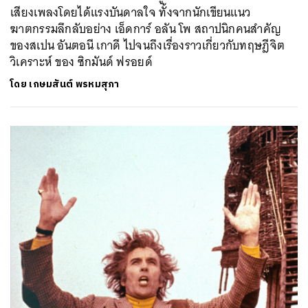
เสียงเพลงโดยได้แรงบันดาลใจ ทั้งจากนักเขียนแนว
ฆาตกรรมลึกลับอย่าง เอ็ดการ์ อลัน โพ สถาปนิกคนสำคัญ
ของสเปน อันตอนี เกาดี ไปจนถึงเรื่องราวเกี่ยวกับทฤษฎีจิต
วิเคราะห์ ของ ซิกมันด์ ฟรอยด์
โดย
เกษมสันต์ พรหมสุภา