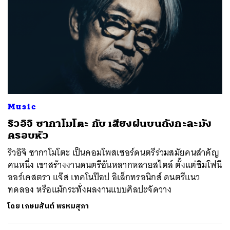
Music
ริวอิจิ ซากาโมโตะ กับ เสียงฝนบนถังกะละมัง
ครอบหัว
ริวอิจิ ซากาโมโตะ เป็นคอมโพสเซอร์ดนตรีร่วมสมัยคนสำคัญ
คนหนึ่ง เขาสร้างงานดนตรีอันหลากหลายสไตล์ ตั้งแต่ซิมโฟนี
ออร์เคสตรา แจ๊ส เทคโนป๊อป อิเล็กทรอนิกส์ ดนตรีแนว
ทดลอง หรือแม้กระทั่งผลงานแบบศิลปะจัดวาง
โดย
เกษมสันต์ พรหมสุภา