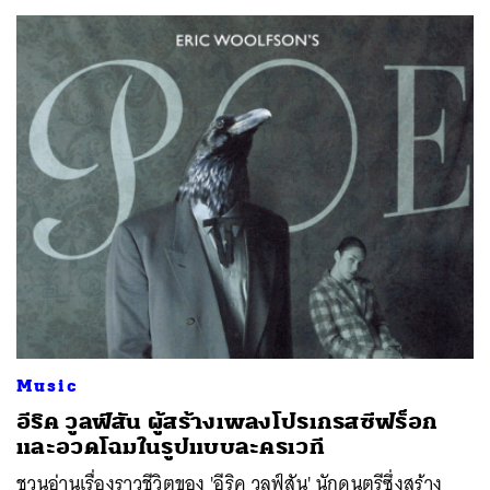
Music
อีริค วูลฟ์สัน ผู้สร้างเพลงโปรเกรสซีฟร็อก
และอวดโฉมในรูปแบบละครเวที
ชวนอ่านเรื่องราวชีวิตของ 'อีริค วูลฟ์สัน' นักดนตรีซึ่งสร้าง