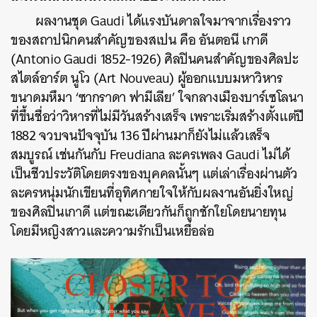
ผลงานชุด Gaudi ได้แรงบันดาลใจมาจากเรื่องราว
ของสถาปนิกคนสำคัญของสเปน คือ อันตอนี เกาดี
(Antonio Gaudi 1852-1926) ศิลปินคนสำคัญของศิลปะ
สไตล์อาร์ต นูโว (Art Nouveau) ผู้ออกแบบมหาวิหาร
ขนาดมหึมา ‘ซากราดา ฟามีเลีย’ ใจกลางเมืองบาร์เซโลนา
ที่ขึ้นชื่อว่าวิหารที่ไม่มีวันสร้างเสร็จ เพราะเริ่มสร้างตั้งแต่ปี
1882 จวบจนปัจจุบัน 136 ปีผ่านมาก็ยังไม่แล้วเสร็จ
สมบูรณ์ เช่นกันกับ Freudiana ละครเพลง Gaudi ไม่ได้
เป็นชีวประวัติโดยตรงของบุคคลนั้นๆ แต่เล่าเรื่องผ่านตัว
ละครหนุ่มนักเขียนที่อุทิศกายใจให้กับผลงานอันยิ่งใหญ่
ของศิลปินเกาดี แต่ขณะเดียวกันก็ถูกชักใยโดยนายทุน
โดยมีหญิงสาวและความรักเป็นเหยื่อล่อ