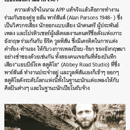
ความสำเร็จในนาม APP แท้จริงแล้วคือการทำงาน
ร่วมกันของคู่หู อลัน พาร์สันส์ (Alan Parsons 1948- ) ซึ่ง
เป็นวิศวกรเสียง นักออกแบบเสียง นักดนตรี ผู้ประพันธ์
เพลง และโปรดิวเซอร์ผู้ผลิตผลงานดนตรีชื่อดังแห่งเกาะ
อังกฤษ ร่วมกันกับ อีริค วูลฟ์สัน ซึ่งมีเครดิตในการแต่ง
คำร้อง-ทำนอง ให้กับวงการเพลงป๊อบ-ร็อก ของอังกฤษมา
อย่างช่ำชองด้วยเช่นกัน ทั้งสองคนเจอกันที่ห้องบันทึก
เสียง”แอบบีย์โรด สตูดิโอ” (Abbey Road Studio) ที่ซึ่ง
พาร์สันส์ ทำงานประจำอยู่ และวูลฟ์สันเองก็เข้าๆ ออกๆ
สตูดิโอดังระดับโลกแห่งนี้ทั้งในฐานะนักแต่งเพลงให้กับ
ศิลปินต่างๆ และในฐานะนักเปียโนรับจ้าง