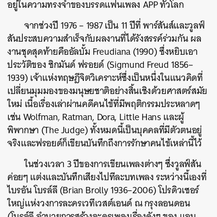
อยู่ในความทรงจำของบรรดแฟนเพลง APP ทั่วโลก
จากช่วงปี 1976 – 1987 เป็น 11 ปีที่ พาร์สันส์และวูลฟ์
สันประสบความสำเร็จกับผลงานที่ได้รังสรรค์ร่วมกัน ผล
งานชุดสุดท้ายคืออัลบั้ม Freudiana (1990) ซึ่งหยิบเอา
ประวัติของ ซิกมันด์ ฟรอยด์ (Sigmund Freud 1856–
1939) เจ้าแห่งทฤษฎีจิตวิเคราะห์ซึ่งเป็นหนึ่งในแนวคิดที่
เปลี่ยนมุมมองของมนุษยชาติอย่างสิ้นเชิงด้วยศาสตร์สมัย
ใหม่ เนื้อเรื่องเล่าผ่านคดีคนไข้ที่มีพฤติกรรมประหลาดๆ
เช่น Wolfman, Ratman, Dora, Little Hans และผู้
พิพากษา (The Judge) ทั้งหมดนี้เป็นบุคคลที่มีตัวตนอยู่
จริงและฟรอยด์ก็เขียนบันทึกถึงการรักษาคนไข้เหล่านี้ไว้
ในช่วงเวลา 3 ปีของการเขียนเพลงต่างๆ ซึ่งวูลฟ์สัน
ค่อยๆ แต่งและบันทึกเสียงไปทีละบทเพลง ระหว่างนี้เองที่
ไบรอัน โบรล์ลี (Brian Brolly 1936–2006) โปรดิวเซอร์
ใหญ่แห่งวงการละครเวทีเวสต์เอนด์ ณ กรุงลอนดอน
(โบรล์ลี อำนวยการสร้างละครเพลงเรื่องดังๆ ของ แอน