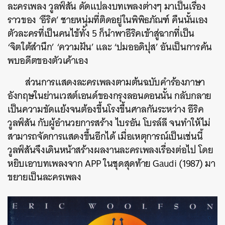
ละครเพลง วูลฟ์สัน ดัดแปลงบทเพลงต่างๆ มาเป็นเรื่อง
ราวของ ‘อีริค’ ชายหนุ่มที่ติดอยู่ในพิพิธภัณฑ์ คืนนั้นเอง
ตัวละครที่เป็นคนไข้ทั้ง 5 ก็นำพาอีริคเข้าสู่ฉากที่เป็น
‘จิตใต้สำนึก’ ‘ความฝัน’ และ ‘ปมออดิปุส’ อันเป็นการค้น
พบอดีตของตัวเค้าเอง
ส่วนการแสดงละครเพลงตามต้นฉบับคำร้องภาษา
อังกฤษในย่านเวสต์เอนด์ของกรุงลอนดอนนั้น กลับกลาย
เป็นความขัดแย้งจนต้องขึ้นโรงขึ้นศาลกันระหว่าง อีริค
วูลฟ์สัน กับผู้อำนวยการสร้าง ไบรอัน โบรล์ลี จนทำให้ไม่
สามารถจัดการแสดงขึ้นอีกได้ เมื่อเหตุการณ์เป็นเช่นนี้
วูลฟ์สันจึงเดินหน้าสร้างผลงานละครเพลงเรื่องต่อไป โดย
หยิบเอาบทเพลงจาก APP ในชุดสุดท้าย Gaudi (1987) มา
ขยายเป็นละครเพลง