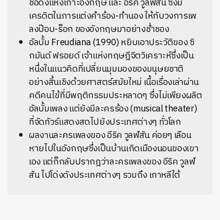
ชื่อดังแห่งเกาะอังกฤษ และ อีริค วูลฟ์สัน ซึ่งมี
เครดิตในการแต่งคำร้อง-ทำนอง ให้กับวงการเพ
ลงป๊อบ-ร็อก ของอังกฤษมาอย่างช่ำชอง
อัลบั้ม Freudiana (1990) หยิบเอาประวัติของ ซิ
กมันด์ ฟรอยด์ เจ้าแห่งทฤษฎีจิตวิเคราะห์ซึ่งเป็น
หนึ่งในแนวคิดที่เปลี่ยนมุมมองของมนุษยชาติ
อย่างสิ้นเชิงด้วยศาสตร์สมัยใหม่ เนื้อเรื่องเล่าผ่าน
คดีคนไข้ที่มีพฤติกรรมประหลาดๆ ซึ่งไม่เพียงผลิต
อัลบั้มเพลง แต่ยังมีละครร้อง (musical theater)
ที่จัดทัวร์แสดงสดไปยังประเทศต่างๆ ทั่วโลก
ผลงานละครเพลงของ อีริค วูลฟ์สัน ค่อยๆ เลือน
หายไปในอังกฤษซึ่งเป็นบ้านเกิดเมืองนอนของเขา
เอง แต่ก็กลับปรากฎว่าละครเพลงของ อีริค วูลฟ์
สัน ไปโด่งดังประเทศต่างๆ รวมถึง เกาหลีใต้