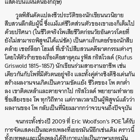
แสดงบนแผ่นดินอังกฤษ)
วูลฟ์สันดัดแปลงชีวประวัติของนักเขียนนวนิยาย
สืบสวนลึกลับผู้นี้ ซึ่งแม้แต่ชีวิตส่วนตัวของเขาเองก็เต็มไป
ด้วยปริศนา (ในชีวิตจริงโพเสียชีวิตก่อนวัยอันควรโดยที่
ยังไม่สามารถพิสูจน์ได้แน่ชัด) เป็นคาแร็กเตอร์ของนักสืบ
คล้าย เชอร์ล็อก โฮมส์ ที่เข้าไปสืบสวนคดีฆาตกรรมต่างๆ
โดยให้ตัวร้ายของเรื่องคือสาธุคุณ รูฟัส กริสโวลด์ (Rufus
Griswold 1815–1857) นักเขียนร่วมสายงานอาชีพ เช่น
เดียวกันกับโพที่มีตัวตนอยู่จริง และทั้งคู่ต่างชิงดีชิงเด่นกัน
สร้างผลงานจนเกิดเป็นความขัดแย้ง ชีวิตของ โพ ตกต่ำ
ลง เขาติดเหล้าและตายจากไป กริสโวลด์ พยายามทำลาย
ชื่อเสียงของ โพ ทุกวิถีทาง แต่กาลเวลาเป็นผู้พิสูจน์แล้วว่า
ผลงานของ โพ กลับเป็นที่นิยมมากกว่าจวบจนถึงปัจจุบัน
จนกระทั้งช่วงปี 2009 ที่ Eric Woolfson’s POE ได้รับ
การจัดแสดงเป็นละครเพลงที่เยอรมันนีอีกเช่นเดิม คราวนี้
ทั้งบทพูดและเนื้อเพลงได้รับการแปลเป็นภาษาเยอรมัน