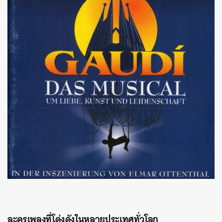
ละครเพลงที่โด่งดังในหลายประเทศทั่วโลก