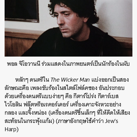
ค้นหา
SHARE
TWEET
LINE
EMAIL
พอล จิโอวานนี ร่วมแสดงในภาพยนตร์เป็นนักร้องในผับ
หลักๆ ดนตรีใน
The Wicker Man
แบ่งออกเป็นสอง
ลักษณะคือ เพลงขับร้องในสไตล์โฟล์คซอง อันประกอบ
ด้วยเครื่องดนตรีแบบง่ายๆ คือ กีตาร์โปร่ง กีตาร์เบส
ไวโอลิน ฟลุ๊ตหรือเรคอร์เดอร์ เครื่องเคาะจังหวะอย่าง
กลอง และจิ๊งหน่อง (เครื่องดนตรีชิ้นเล็กๆ ที่ให้ดีดให้เสียง
สะท้อนในกระพุ้งแก้ม) (ภาษาอังกฤษใช้คำว่า Jew’s
Harp)