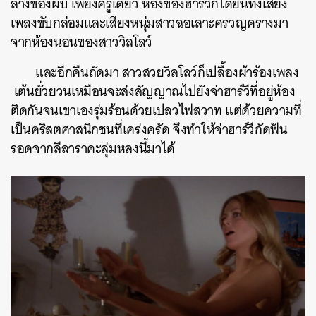
ล่างของผับ เพียงครู่เดียว ห้องของฮาร์วีก็ได้ยินทั้งเสียง
เพลงขับกล่อมและเสียงหนุ่มสาวฉอเลาะครวญครางมา
จากห้องนอนของสาววิลโลว์
และอีกคืนถัดมา สาวสวยวิลโลว์ก็เปลื้องผ้าร้องเพลง
เต้นยั่วยวนเหมือนจะส่งสัญญาณไปยังจ่าฮาร์วีที่อยู่ห้อง
ติดกันจนเขาเองรุ่มร้อนด้วยเปลวไฟสวาท แต่ด้วยความที่
เป็นคริสตศาสนิกชนที่เคร่งครัด จึงทำให้จ่าฮาร์วีกัดฟัน
รอดจากลีลาราคะลุ่มหลงนี้มาได้