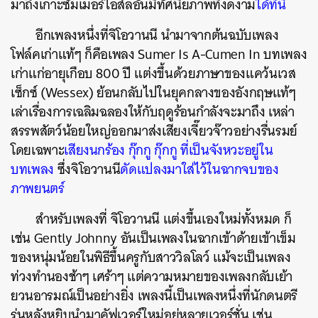
มาถึงเกาะซัมเมอร์ไอส์ลอันมีทัศนียภาพที่งดงาม
ได้ที่นี่
อีกเพลงหนึ่งที่จิโอวานนี นำมาจากต้นฉบับเพลง
โฟล์คเก่าแท้ๆ ก็คือเพลง Sumer Is A-Cumen In บทเพลง
เก่าแก่อายุเกือบ 800 ปี แต่งขึ้นด้วยภาษาของแคว้นเวส
เซ็กซ์ (Wessex) ย้อนกลับไปในยุคกลางของอังกฤษแท้ๆ
เล่าเรื่องการเฉลิมฉลองให้กับฤดูร้อนกำลังจะมาถึง เหล่า
สรรพสัตว์น้อยใหญ่ออกมาส่งเสียงเจี๊ยวจ๊าวอย่างรื่นรมย์
โดยเฉพาะ
เสียงนกร้อง กุ๊กกู กุ๊กกู ที่เป็นจังหวะอยู่ใน
บทเพลง
ซึ่ง
จิโอวานนี
ดัดแปลงมาใส่ไว้ในฉากจบของ
ภาพยนตร์
สำหรับเพลงที่ จิโอวานนี แต่งขึ้นเองใหม่ทั้งหมด ก็
เช่น Gently Johnny อันเป็นเพลงในฉากเข้าด้ายเข้าเข็ม
ของหนุ่มน้อยในพิธีขึ้นครูกับสาววิลโลว์ แม้จะเป็นเพลง
ท่วงทำนองช้าๆ เศร้าๆ แต่ความหมายของเพลงกลับเย้า
ยวนอารมณ์เป็นอย่างยิ่ง เพลงนี้เป็นเพลงหนึ่งที่นักดนตรี
รุ่นหลังหยิบนำมาคัฟเวอร์ใหม่อยู่หลายเวอร์ชั่น เช่น