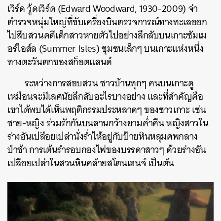
เวิร์ด วู้ดเวิร์ด (Edward Woodward, 1930-2009) จ่า
ตำรวจหนุ่มใหญ่ที่ขับเครื่องบินตรวจการณ์ทางทะเลออก
ไปสืบสวนคดีเด็กสาวหายตัวไปอย่างลึกลับบนเกาะซัมเม
อร์ไอส์ล (Summer Isles) ชุมชนเล็กๆ บนเกาะแห่งหนึ่ง
ทางตะวันตกของสก็อตแลนด์
ระหว่างการสอบสวน ชาวบ้านทุกๆ คนบนเกาะดู
เหมือนจะมีเลศนัยลึกลับอะไรบางอย่าง และที่สำคัญคือ
เขาได้พบได้เห็นพฤติกรรมประหลาดๆ ของชาวเกาะ เช่น
ชาย-หญิง ร่วมรักกันบนลานกว้างยามค่ำคืน หญิงสาวใน
ร่างอันเปลือยเปล่านั่งร่ำไห้อยู่กับป้ายหินหลุมศพกลาง
ป่าช้า การเต้นรำรอบกองไฟของบรรดาสาวๆ ด้วยร่างอัน
เปลือยเปล่าในสวนหินคล้ายสโตนเฮนจ์ เป็นต้น