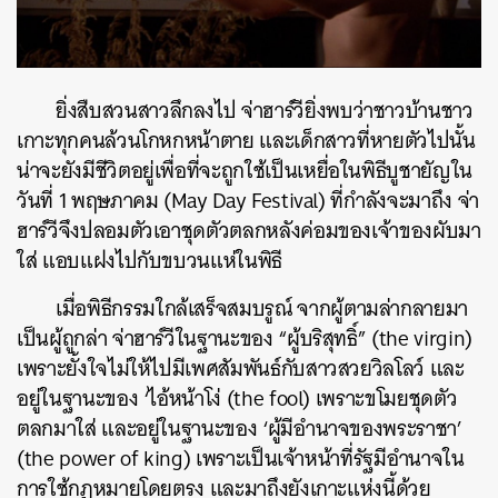
ยิ่งสืบสวนสาวลึกลงไป จ่าฮาร์วียิ่งพบว่าชาวบ้านชาว
เกาะทุกคนล้วนโกหกหน้าตาย และเด็กสาวที่หายตัวไปนั้น
น่าจะยังมีชีวิตอยู่เพื่อที่จะถูกใช้เป็นเหยื่อในพิธีบูชายัญใน
วันที่ 1 พฤษภาคม (May Day Festival) ที่กำลังจะมาถึง จ่า
ฮาร์วีจึงปลอมตัวเอาชุดตัวตลกหลังค่อมของเจ้าของผับมา
ใส่ แอบแฝงไปกับขบวนแห่ในพิธี
เมื่อพิธีกรรมใกล้เสร็จสมบรูณ์ จากผู้ตามล่ากลายมา
เป็นผู้ถูกล่า จ่าฮาร์วีในฐานะของ “ผู้บริสุทธิ์” (the virgin)
เพราะยั้งใจไม่ให้ไปมีเพศสัมพันธ์กับสาวสวยวิลโลว์ และ
อยู่ในฐานะของ ‘ไอ้หน้าโง่ (the fool) เพราะขโมยชุดตัว
ตลกมาใส่ และอยู่ในฐานะของ ‘ผู้มีอำนาจของพระราชา’
(the power of king) เพราะเป็นเจ้าหน้าที่รัฐมีอำนาจใน
การใช้กฎหมายโดยตรง และมาถึงยังเกาะแห่งนี้ด้วย