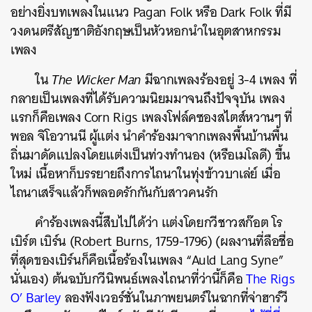
อย่างยิ่งบทเพลงในแนว Pagan Folk หรือ Dark Folk ที่มี
วงดนตรีสัญชาติอังกฤษเป็นหัวหอกนำในอุตสาหกรรม
เพลง
ใน
The Wicker Man
มีฉากเพลงร้องอยู่ 3-4 เพลง ที่
กลายเป็นเพลงที่ได้รับความนิยมมาจนถึงปัจจุบัน เพลง
แรกก็คือเพลง Corn Rigs เพลงโฟล์คซองสไตส์หวานๆ ที่
พอล จิโอวานนี ผู้แต่ง นำคำร้องมาจากเพลงพื้นบ้านพื้น
ถิ่นมาดัดแปลงโดยแต่งเป็นท่วงทำนอง (หรือเมโลดี) ขึ้น
ใหม่ เนื้อหาก็บรรยายถึงการไถนาในทุ่งข้าวบาเล่ย์ เมื่อ
ไถนาเสร็จแล้วก็พลอดรักกันกับสาวคนรัก
คำร้องเพลงนี้สืบไปได้ว่า แต่งโดยกวีชาวสก๊อต โร
เบิร์ต เบิร์น (Robert Burns, 1759-1796) (ผลงานที่ลือชื่อ
ที่สุดของเบิร์นก็คือเนื้อร้องในเพลง “Auld Lang Syne”
นั่นเอง) ต้นฉบับกวีนิพนธ์เพลงไถนาที่ว่านี้ก็คือ
The Rigs
O’ Barley
ลองฟังเวอร์ชั่นในภาพยนตร์ในฉากที่จ่าฮาร์วี