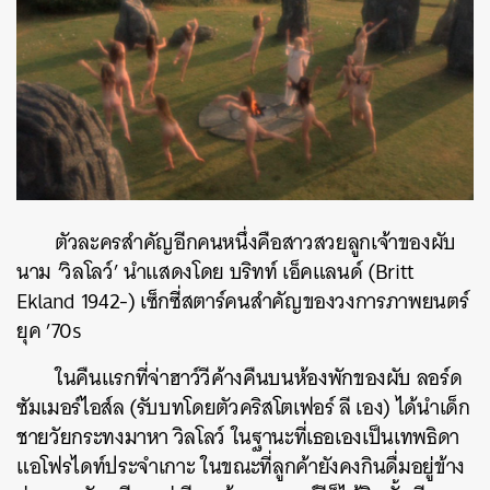
ตัวละครสำคัญอีกคนหนึ่งคือสาวสวยลูกเจ้าของผับ
นาม ‘วิลโลว์’ นำแสดงโดย บริทท์ เอ็คแลนด์ (Britt
Ekland 1942-) เซ็กซี่สตาร์คนสำคัญของวงการภาพยนตร์
ยุค ’70s
ในคืนแรกที่จ่าฮาว์วีค้างคืนบนห้องพักของผับ ลอร์ด
ซัมเมอร์ไอส์ล (รับบทโดยตัวคริสโตเฟอร์ ลี เอง) ได้นำเด็ก
ชายวัยกระทงมาหา วิลโลว์ ในฐานะที่เธอเองเป็นเทพธิดา
แอโฟรไดท์ประจำเกาะ ในขณะที่ลูกค้ายังคงกินดื่มอยู่ข้าง