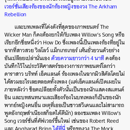
เวอร์ชั่นเสียงร้องของนักร้องหญิงของวง The Arkham
Rebellion
และบทเพลงที่โด่งดังที่สุดของภาพยนตร์ The
Wicker Man ก็คงต้องยกให้กับเพลง Willow’s Song หรือ
เรียกอีกชื่อหนึ่งว่า How Do ซึ่งเพลงนี้เป็นเพลงร้องที่อยู่ใน
ฉากที่สาวสวย วิลโลว์ แม็กเกรเกอร์ เต้นยั่วยวนด้วยร่าง
อันเปลือยเปล่านั่นเอง
ด้วยความยาวกว่า 4 นาที
คงต้อง
บันทึกไว้ในประวัติศาสตร์ของวงการภาพยนตร์โลกว่า
ดาราสาว บริทท์ เอ็คแลนด์ ร้องเพลงในฉากมิวสิคัลโดยไม่
ได้สวมอะไรเลยตลอดทั้งเพลง (แต่เอ็คแลนด์เปิดเผยใน
ภายหลังว่า ช็อตเปลือยทั้งตัวนั้นเป็นของนักแสดงสแตนด์
อิน และบทสนทนาและเสียงร้องในบทเพลงก็เป็นของนัก
พากย์หญิงคนอื่น เหตุที่เธอเป็นชาวสวีเดนและไม่สามารถ
พูดอังกฤษสำเนียงสก็อตได้ดีนัก) ลองชมเพลง Willow’s
Song เวอร์ชั่นที่คัฟเวอร์ขึ้นใหม่ เช่นของ Robert Reed
และ Angharad Brinn
ได้ที่นี่
หรือของวง The Mock