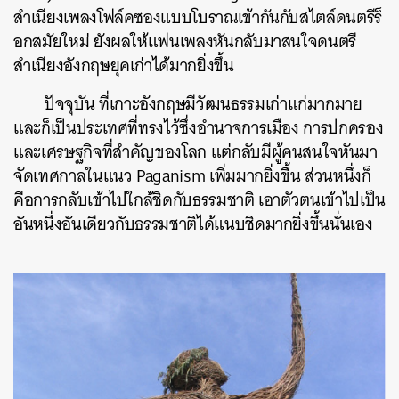
สำเนียงเพลงโฟล์คซองแบบโบราณเข้ากันกับสไตล์ดนตรีร็
อกสมัยใหม่ ยังผลให้แฟนเพลงหันกลับมาสนใจดนตรี
สำเนียงอังกฤษยุคเก่าได้มากยิ่งขึ้น
ปัจจุบัน ที่เกาะอังกฤษมีวัฒนธรรมเก่าแก่มากมาย
และก็เป็นประเทศที่ทรงไว้ซึ่งอำนาจการเมือง การปกครอง
และเศรษฐกิจที่สำคัญของโลก แต่กลับมีผู้คนสนใจหันมา
จัดเทศกาลในแนว Paganism เพิ่มมากยิ่งขึ้น ส่วนหนึ่งก็
คือการกลับเข้าไปใกล้ชิดกับธรรมชาติ เอาตัวตนเข้าไปเป็น
อันหนึ่งอันเดียวกับธรรมชาติได้แนบชิดมากยิ่งขึ้นนั่นเอง