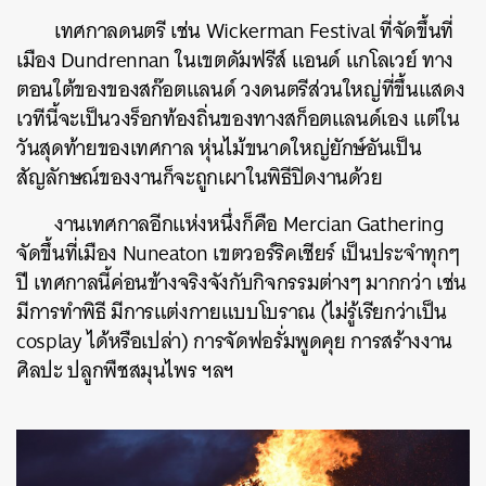
เทศกาลดนตรี เช่น Wickerman Festival ที่จัดขึ้นที่
เมือง Dundrennan ในเขตดัมฟรีส์ แอนด์ แกโลเวย์ ทาง
ตอนใต้ของของสก๊อตแลนด์ วงดนตรีส่วนใหญ่ที่ขึ้นแสดง
เวทีนี้จะเป็นวงร็อกท้องถิ่นของทางสก็อตแลนด์เอง แต่ใน
วันสุดท้ายของเทศกาล หุ่นไม้ขนาดใหญ่ยักษ์อันเป็น
สัญลักษณ์ของงานก็จะถูกเผาในพิธีปิดงานด้วย
งานเทศกาลอีกแห่งหนึ่งก็คือ Mercian Gathering
จัดขึ้นที่เมือง Nuneaton เขตวอร์ริคเชียร์ เป็นประจำทุกๆ
ปี เทศกาลนี้ค่อนข้างจริงจังกับกิจกรรมต่างๆ มากกว่า เช่น
มีการทำพิธี มีการแต่งกายแบบโบราณ (ไม่รู้เรียกว่าเป็น
cosplay ได้หรือเปล่า) การจัดฟอรั่มพูดคุย การสร้างงาน
ศิลปะ ปลูกพืชสมุนไพร ฯลฯ