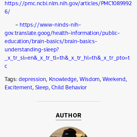
https://pmc.ncbi.nlm.nih.gov/articles/PMC1089992
6/
–
https://www-ninds-nih-
gov.translate.goog/health-information/public-
education/brain-basics/brain-basics-
understanding-sleep?
_x_tr_sl=en&_x_tr_tl=th&_x_tr_hl=th&_x_tr_pto=t
c
Tags:
depression
,
Knowledge
,
Wisdom
,
Weekend
,
Excitement
,
Sleep
,
Child Behavior
AUTHOR