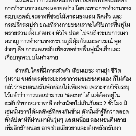
แน่นอนว่า การนอนหลับพักผ่อนเพียงพอส่งผลดีต่อ
การทำงานของสมองหลายอย่าง โดยเฉพาะการทำงานของ
ระบบเซลล์ประสาทที่ช่วยให้เราสมองแล่น คิดเร็ว และ
กระปรี้กระเปร่า ขณะที่ร่างกายของเราจะได้รับการฟื้นฟูใน
หลายส่วน ตั้งแต่สมอง หัวใจ ปอด ไปจนถึงระบบการเผา
ผลาญ การทำงานของระบบภูมิคุ้มกันและอารมณ์ พูด
ง่ายๆ คือ การนอนหลับเพียงพอช่วยฟื้นฟูเนื้อเยื่อและ
เกือบทุกระบบในร่างกาย
สำหรับใครที่มีภาระรัดตัว เรียนเยอะ งานยุ่ง ชีวิต
วุ่นวาย จนส่งผลต่อระยะเวลาการนอนของตนเอง ก็ไม่ต้อง
ค้นหา
กลัวว่าจะนอนหลับพักผ่อนไม่เพียงพอ เพราะงานวิจัยระบุ
SHARE
TWEET
LINE
EMAIL
ไว้แล้วว่า การนอนสามารถ ‘ชดเชย’ ได้ แต่ต้องอยู่ใน
ระดับที่พอเหมาะพอดี อย่างน้อยไม่เกินวันละ 2 ชั่วโมง มิ
เช่นนั้นอาจได้ผลลัพธ์ที่ตรงกันข้าม ดังนั้นถ้ารู้สึกว่าตลอด
ทั้งสัปดาห์ที่ผ่านมานั้นวุ่นๆ และเหนื่อย ลองนอนตื่นสาย
เพิ่มอีกสักหน่อย อาจช่วยเยียวยาและเติมพลังกลับมา