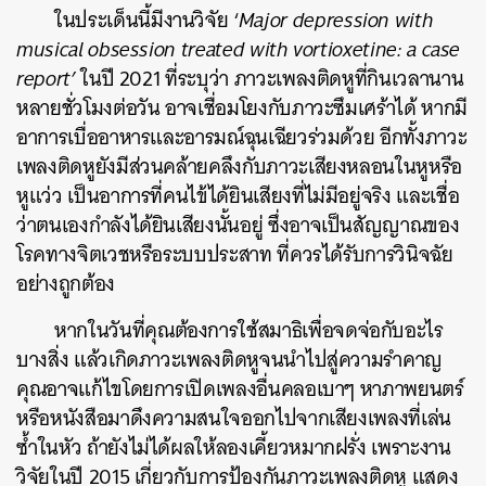
ในประเด็นนี้มีงานวิจัย ‘
Major depression with
musical obsession treated with vortioxetine: a case
report’
ในปี 2021 ที่ระบุว่า ภาวะเพลงติดหูที่กินเวลานาน
หลายชั่วโมงต่อวัน อาจเชื่อมโยงกับภาวะซึมเศร้าได้ หากมี
อาการเบื่ออาหารและอารมณ์ฉุนเฉียวร่วมด้วย อีกทั้งภาวะ
เพลงติดหูยังมีส่วนคล้ายคลึงกับภาวะเสียงหลอนในหูหรือ
หูแว่ว เป็นอาการที่คนไข้ได้ยินเสียงที่ไม่มีอยู่จริง และเชื่อ
ว่าตนเองกำลังได้ยินเสียงนั้นอยู่ ซึ่งอาจเป็นสัญญาณของ
โรคทางจิตเวชหรือระบบประสาท ที่ควรได้รับการวินิจฉัย
อย่างถูกต้อง
หากในวันที่คุณต้องการใช้สมาธิเพื่อจดจ่อกับอะไร
บางสิ่ง แล้วเกิดภาวะเพลงติดหูจนนำไปสู่ความรำคาญ
คุณอาจแก้ไขโดยการเปิดเพลงอื่นคลอเบาๆ หาภาพยนตร์
หรือหนังสือมาดึงความสนใจออกไปจากเสียงเพลงที่เล่น
ซ้ำในหัว ถ้ายังไม่ได้ผลให้ลองเคี้ยวหมากฝรั่ง เพราะงาน
วิจัยในปี 2015 เกี่ยวกับการป้องกันภาวะเพลงติดหู แสดง