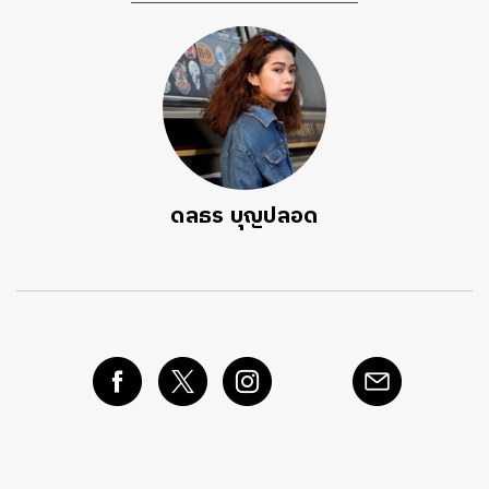
ดลธร บุญปลอด