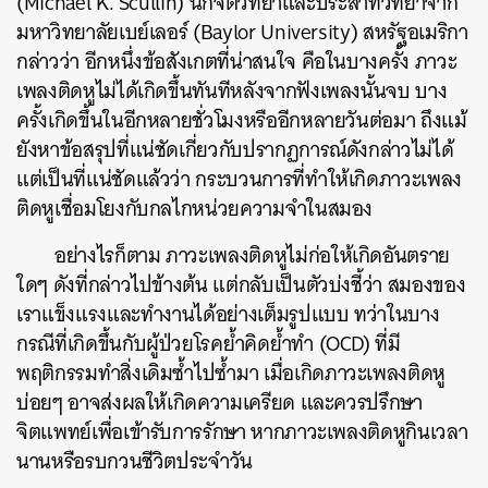
(Michael K. Scullin) นักจิตวิทยาและประสาทวิทยาจาก
มหาวิทยาลัยเบย์เลอร์ (Baylor University) สหรัฐอเมริกา
กล่าวว่า อีกหนึ่งข้อสังเกตที่น่าสนใจ คือในบางครั้ง ภาวะ
เพลงติดหูไม่ได้เกิดขึ้นทันทีหลังจากฟังเพลงนั้นจบ บาง
ครั้งเกิดขึ้นในอีกหลายชั่วโมงหรืออีกหลายวันต่อมา ถึงแม้
ยังหาข้อสรุปที่แน่ชัดเกี่ยวกับปรากฏการณ์ดังกล่าวไม่ได้
แต่เป็นที่แน่ชัดแล้วว่า กระบวนการที่ทำให้เกิดภาวะเพลง
ติดหูเชื่อมโยงกับกลไกหน่วยความจำในสมอง
อย่างไรก็ตาม ภาวะเพลงติดหูไม่ก่อให้เกิดอันตราย
ใดๆ ดังที่กล่าวไปข้างต้น แต่กลับเป็นตัวบ่งชี้ว่า สมองของ
เราแข็งแรงและทำงานได้อย่างเต็มรูปแบบ ทว่าในบาง
กรณีที่เกิดขึ้นกับผู้ป่วยโรคย้ำคิดย้ำทำ (OCD) ที่มี
ค้นหา
พฤติกรรมทำสิ่งเดิมซ้ำไปซ้ำมา เมื่อเกิดภาวะเพลงติดหู
บ่อยๆ อาจส่งผลให้เกิดความเครียด และควรปรึกษา
SHARE
TWEET
LINE
EMAIL
จิตแพทย์เพื่อเข้ารับการรักษา หากภาวะเพลงติดหูกินเวลา
นานหรือรบกวนชีวิตประจำวัน