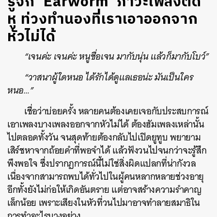
รู้จัก ‘Earworm’ ภาวะเพลงติด
หู ท่วงทำนองที่เราเอาออกจาก
หัวไม่ได้
“เจนค่ะ เจนค่ะ หนูชื่อเจน มากับนุ่น แล้วก็มากับโบว์”
“วาสนาผู้ใดหนอ ได้รักได้ดูแลเธอน่ะ มันเป็นใคร
หนอ…”
เชื่อว่าบ่อยครั้ง หลายคนต้องเคยเจอกับประสบการณ์
เอาเพลงบางเพลงออกจากหัวไม่ได้ ต้องฮัมเพลงเหล่านั้น
ไปตลอดทั้งวัน จนสุดท้ายต้องกลับไปเปิดยูทูบ พยายาม
เสิร์ชหาจากถ้อยคำที่พอจำได้ แล้วฟังวนไปจนกว่าจะรู้สึก
พึงพอใจ ซึ่งปรากฏการณ์นี้ไม่ใช่สิ่งผิดแปลกที่น่ากังวล
เนื่องจากสามารถพบได้ทั่วไปในผู้คนหลากหลายช่วงอายุ
อีกทั้งยังไม่ก่อให้เกิดอันตราย แต่อาจสร้างความรำคาญ
เล็กน้อย เพราะเสียงในหัวที่วนไปมาอาจทำลายสมาธิใน
การทำอะไรบางอย่าง