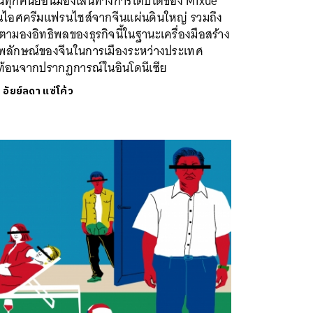
นทุกคนย้อนมองเส้นทางการเติบโตของ Mixue
านไอศครีมแฟรนไชส์จากจีนแผ่นดินใหญ่ รวมถึง
ตามองอิทธิพลของธุรกิจนี้ในฐานะเครื่องมือสร้าง
พลักษณ์ของจีนในการเมืองระหว่างประเทศ
ท้อนจากปรากฏการณ์ในอินโดนีเซีย
ย
อัยย์ลดา แซ่โค้ว