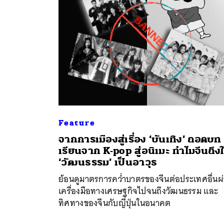
Feature
จากการเมืองสู่เรื่อง ‘บันเทิง’ ถอดบท
เรียนจาก K-pop สู่อนิเมะ ทำไมจีนถึงใ
‘วัฒนธรรม’ เป็นอาวุธ
ย้อนดูมาตรการคว่ำบาตรของจีนต่อประเทศอื่นผ
เครื่องมือทางเศรษฐกิจไปจนถึงวัฒนธรรม และ
ทิศทางของจีนกับญี่ปุ่นในอนาคต