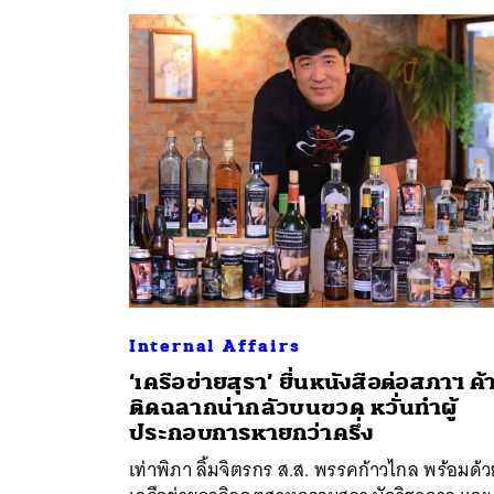
ค้
Internal Affairs
‘เครือข่ายสุรา’ ยื่นหนังสือต่อสภาฯ ค้
ติดฉลากน่ากลัวบนขวด หวั่นทำผู้
ประกอบการหายกว่าครึ่ง
เท่าพิภา ลิ้มจิตรกร ส.ส. พรรคก้าวไกล พร้อมด้