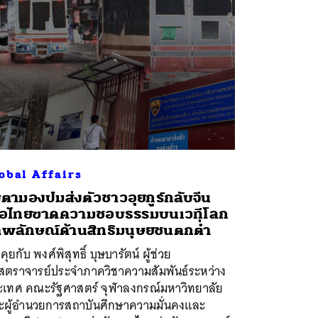
obal Affairs
บตามองปมส่งตัวชาวอุยกูร์กลับจีน
ื่อไทยขาดความชอบธรรมบนเวทีโลก
พลักษณ์ด้านสิทธิมนุษยชนตกต่ำ
คุยกับ พงศ์พิสุทธิ์ บุษบารัตน์ ผู้ช่วย
สตราจารย์ประจำภาควิชาความสัมพันธ์ระหว่าง
ะเทศ คณะรัฐศาสตร์ จุฬาลงกรณ์มหาวิทยาลัย
ะผู้อำนวยการสถาบันศึกษาความมั่นคงและ