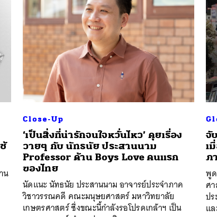
Close-Up
Gl
‘เป็นสิ่งที่น่ารักจนใจหวั่นไหว’ คุยเรื่อง
จั
ช้
วายๆ กับ นัทธนัย ประสานนาม
เม
Professor ด้าน Boys Love คนแรก
ภา
ของไทย
่าน
พูด
นัดแนะ นัทธนัย ประสานนาม อาจารย์ประจำภาค
ศา
วิชาวรรณคดี คณะมนุษยศาสตร์​ มหาวิทยาลัย
ปร
เกษตรศาสตร์​ ซึ่งขณะนี้กำลังรอโปรดเกล้าฯ เป็น
แล