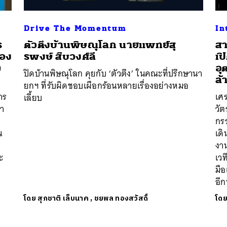
Drive The Momentum
In
ร
ตัวตึงบ้านพิษณุโลก นายแพทย์สุ
สา
ของ
รพงษ์ สืบวงศ์ลี
เป
ม
อุ
ปิดบ้านพิษณุโลก คุยกับ ‘ตัวตึง’ ในคณะที่ปรึกษานา
ล้
ยกฯ ที่รับผิดชอบเผือกร้อนหลายเรื่องอย่างหมอ
าร
เศ
เลี้ยบ
ษา
วั
กร
น
เดิ
งา
ะ
เวท
มื
อีก
โดย
สุภชาติ เล็บนาค
,
ชยพล ทองสวัสดิ์
โด