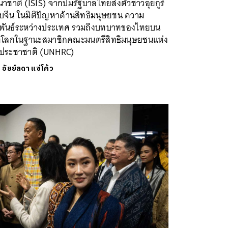
าชาติ (ISIS) จากปมรัฐบาลไทยส่งตัวชาวอุยกูร์
บจีน ในมิติปัญหาด้านสิทธิมนุษยชน ความ
มพันธ์ระหว่างประเทศ รวมถึงบทบาทของไทยบน
ทีโลกในฐานะสมาชิกคณะมนตรีสิทธิมนุษยชนแห่ง
ประชาชาติ (UNHRC)
ย
อัยย์ลดา แซ่โค้ว