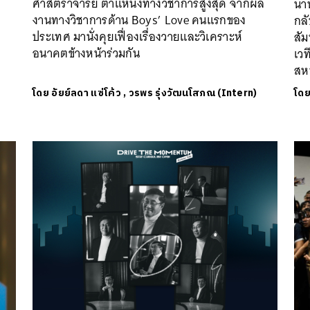
ศาสตราจารย์ ตำแหน่งทางวิชาการสูงสุด จากผล
นาน
งานทางวิชาการด้าน Boys’ Love คนแรกของ
กลั
ประเทศ มานั่งคุยเฟื่องเรื่องวายและวิเคราะห์
สั
อนาคตข้างหน้าร่วมกัน
เว
สห
โดย
อัยย์ลดา แซ่โค้ว
,
วรพร รุ่งวัฒนโสภณ (Intern)
โด