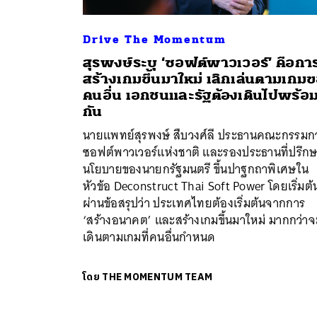
Drive The Momentum
สุรพงษ์ระบุ ‘ซอฟต์พาวเวอร์’ คือกา
สร้างเกมขึ้นมาใหม่ เลิกเล่นตามเกม
คนอื่น เอกชนและรัฐต้องเดินไปพร้อ
กัน
นายแพทย์สุรพงษ์ สืบวงศ์ลี ประธานคณะกรรมก
ซอฟต์พาวเวอร์แห่งชาติ และรองประธานที่ปรึก
นโยบายของนายกรัฐมนตรี ขึ้นปาฐกถาพิเศษใน
หัวข้อ Deconstruct Thai Soft Power โดยเริ่มต้
ผ่านข้อสรุปว่า ประเทศไทยต้องเริ่มต้นจากการ
‘สร้างอนาคต’ และสร้างเกมขึ้นมาใหม่ มากกว่าจ
เดินตามเกมที่คนอื่นกำหนด
โดย
THE MOMENTUM TEAM