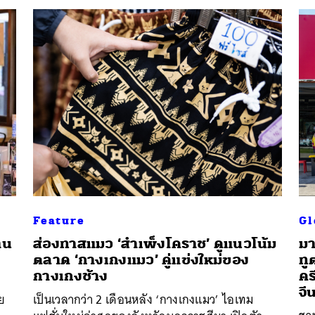
นหา
SHARE
TWEET
LINE
EMAIL
Feature
Gl
าน
ส่องทาสแมว ‘สำเพ็งโคราช’ ดูแนวโน้ม
มา
ตลาด ‘กางเกงแมว’ คู่แข่งใหม่ของ
ทู
กางเกงช้าง
คร
จี
วย
เป็นเวลากว่า 2 เดือนหลัง ‘กางเกงแมว’ ไอเทม