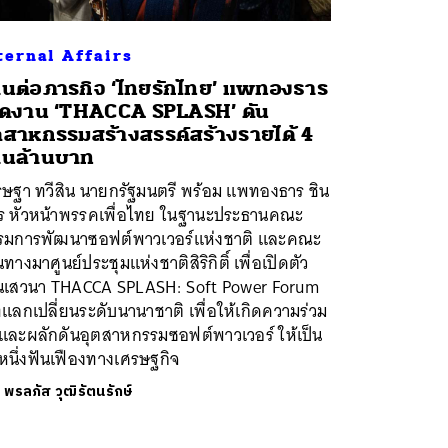
ternal Affairs
นต่อภารกิจ ‘ไทยรักไทย’ แพทองธาร
ิดงาน ‘THACCA SPLASH’ ดัน
ตสาหกรรมสร้างสรรค์สร้างรายได้ 4
านล้านบาท
รษฐา ทวีสิน นายกรัฐมนตรี พร้อม แพทองธาร ชิน
ตร หัวหน้าพรรคเพื่อไทย ในฐานะประธานคณะ
รมการพัฒนาซอฟต์พาวเวอร์แห่งชาติ และคณะ
นทางมาศูนย์ประชุมแห่งชาติสิริกิติ์ เพื่อเปิดตัว
นเสวนา THACCA SPLASH: Soft Power Forum
ีแลกเปลี่ยนระดับนานาชาติ เพื่อให้เกิดความร่วม
อและผลักดันอุตสาหกรรมซอฟต์พาวเวอร์ ให้เป็น
หนึ่งฟันเฟืองทางเศรษฐกิจ
ย
พรลภัส วุฒิรัตนรักษ์