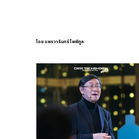
โดย
แพรวารินทร์ โพพิทูล