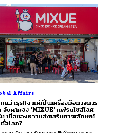
obal Affairs
กกว่าธุรกิจ แต่เป็นเครื่องมือทางการ
ต จับตามอง ‘MIXUE’ แฟรนไชส์ไอศ
ีม เมื่อของหวานส่งเสริมภาพลักษณ์
นทั่วโลก?