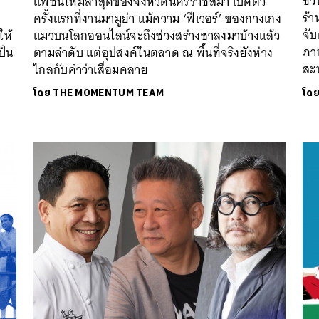
ชว
แฟชั่นใหม่ล่าสุดของจังหวัดนครราชสีมา เปิดตัว
ร้
ครั้งแรกที่งานมามูย่า แม้ความ ‘ฟีเวอร์’ ของกางเกง
จับ
ให้
แมวบนโลกออนไลน์จะถึงช่วงสร่างซาลงมาบ้างแล้ว
ภา
ป็น
ตามลำดับ แต่อุปสงค์ในตลาด ณ พื้นที่จริงยังห่าง
สะ
ไกลกับคำว่าเสื่อมคลาย
โดย
THE MOMENTUM TEAM
โด