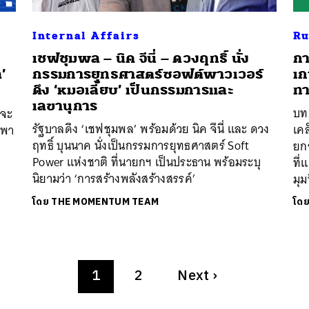
Internal Affairs
Ru
เชฟชุมพล – นิค จีนี่ – ดวงฤทธิ์ นั่ง
กา
’
กรรมการยุทธศาสตร์ซอฟต์พาวเวอร์
เก
ดึง ‘หมอเลี้ยบ’ เป็นกรรมการและ
ท
เลขานุการ
บท
งจะ
รัฐบาลดึง ‘เชฟชุมพล’ พร้อมด้วย นิค จีนี่ และ ดวง
เคล
์พา
ฤทธิ์ บุนนาค นั่งเป็นกรรมการยุทธศาสตร์ Soft
ยก
Power แห่งชาติ ที่นายกฯ เป็นประธาน พร้อมระบุ
ที่
นิยามว่า ‘การสร้างพลังสร้างสรรค์’
มุม
โดย
THE MOMENTUM TEAM
โด
1
2
Next
›