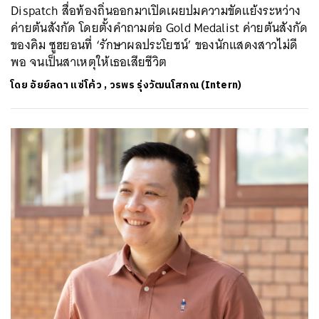
Dispatch สื่อท้องถิ่นออกมาเปิดเผยปมความขัดแย้งระหว่าง
ค่ายต้นสังกัด โดยตั้งคำถามต่อ Gold Medalist ค่ายต้นสังกัด
ของคิม ซูฮยอนที่ ‘รักษาผลประโยชน์’ ของนักแสดงสาวไม่ดี
พอ จนเป็นสาเหตุให้เธอเสียชีวิต
ค้นหา
โดย
อัยย์ลดา แซ่โค้ว
,
วรพร รุ่งวัฒนโสภณ (Intern)
SHARE
TWEET
LINE
EMAIL