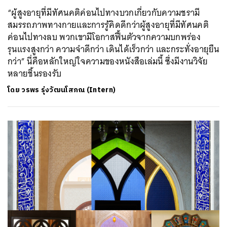
“ผู้สูงอายุที่มีทัศนคติค่อนไปทางบวกเกี่ยวกับความชรามี
สมรรถภาพทางกายและการรู้คิดดีกว่าผู้สูงอายุที่มีทัศนคติ
ค่อนไปทางลบ พวกเขามีโอกาสฟื้นตัวจากความบกพร่อง
รุนแรงสูงกว่า ความจำดีกว่า เดินได้เร็วกว่า และกระทั่งอายุยืน
กว่า” นี่คือหลักใหญ่ใจความของหนังสือเล่มนี้ ซึ่งมีงานวิจัย
หลายชิ้นรองรับ
โดย
วรพร รุ่งวัฒนโสภณ (Intern)