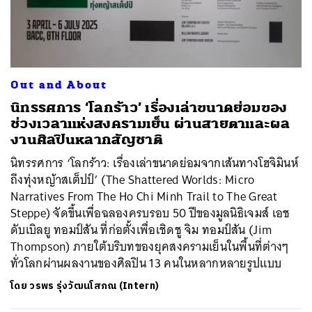
Out and About
นิทรรศการ ‘โลกร้าว’ เรื่องเล่าขนาดย่อมของ
ช่วงเวลาแห่งสงครามเย็น ผ่านสายตาและผล
งานศิลปินหลากสัญชาติ
นิทรรศการ ‘โลกร้าว: เรื่องเล่าขนาดย่อมจากเส้นทางโฮจิมินห์
ถึงทุ่งหญ้าสเต็ปป์’ (The Shattered Worlds: Micro
Narratives From The Ho Chi Minh Trail to The Great
Steppe) จัดขึ้นเพื่อฉลองครบรอบ 50 ปีของมูลนิธิเจมส์ เอช
ดับเบิลยู ทอมป์สัน ที่ก่อตั้งเพื่อเชิดชู จิม ทอมป์สัน (Jim
Thompson) ภายใต้บริบทของยุคสงครามเย็นในพื้นที่ต่างๆ
ทั่วโลกผ่านผลงานของศิลปิน 13 คนในหลากหลายรูปแบบ
โดย
วรพร รุ่งวัฒนโสภณ (Intern)