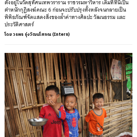
ตั้งอยู่ในวัดสุทัศนเทพวราราม ราชวรมหาวิหาร เดิมทีที่นี่เป็น
ตำหนักกุฏิสงฆ์คณะ 6 ก่อนจะปรับปรุงทั้งหลังจนกลายเป็น
พิพิธภัณฑ์จัดแสดงสิ่งของล้ำค่าทางศิลปะ วัฒนธรรม และ
ประวัติศาสตร์
โดย
วรพร รุ่งวัฒนโสภณ (Intern)