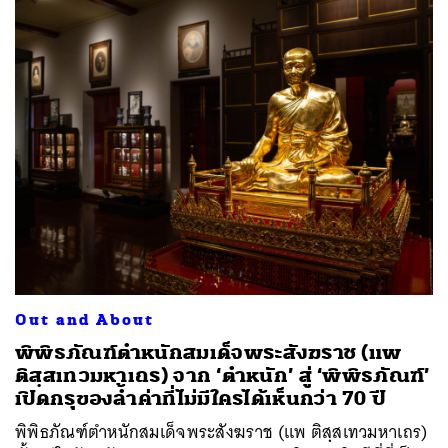
Out and About
พิพิธภัณฑ์ตำหนักสมเด็จพระสังฆราช (แพ
ติสฺสเทวมหาเถร) จาก ‘ตำหนัก’ สู่ ‘พิพิธภัณฑ์’
เปิดกรุของล้ำค่าที่ไม่มีใครได้เห็นกว่า 70 ปี
พิพิธภัณฑ์ตำหนักสมเด็จพระสังฆราช (แพ ติสฺสเทวมหาเถร)