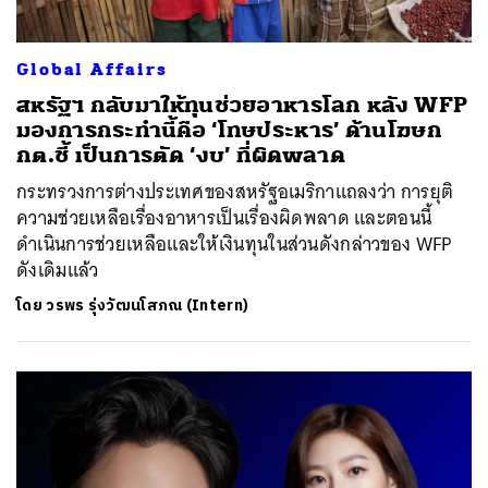
Global Affairs
สหรัฐฯ กลับมาให้ทุนช่วยอาหารโลก หลัง WFP
มองการกระทำนี้คือ ‘โทษประหาร’ ด้านโฆษก
กต.ชี้ เป็นการตัด ‘งบ’ ที่ผิดพลาด
กระทรวงการต่างประเทศของสหรัฐอเมริกาแถลงว่า การยุติ
ความช่วยเหลือเรื่องอาหารเป็นเรื่องผิดพลาด และตอนนี้
ดำเนินการช่วยเหลือและให้เงินทุนในส่วนดังกล่าวของ WFP
ดังเดิมแล้ว
โดย
วรพร รุ่งวัฒนโสภณ (Intern)