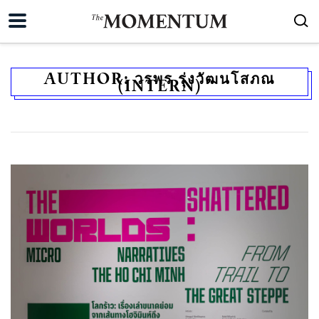
AUTHOR:
วรพร รุ่งวัฒนโสภณ
(INTERN)