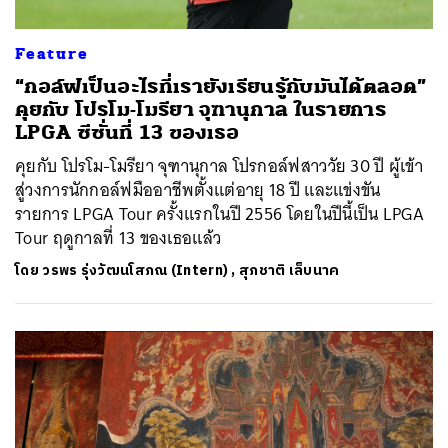
Feature
“กอล์ฟเป็นอะไรที่เรายังเรียนรู้กับมันได้ตลอด”
คุยกับ โปรโม-โมรียา จุฑานุกาล ในรายการ
LPGA ซีซั่นที่ 13 ของเธอ
คุยกับ โปรโม-โมรียา จุฑานุกาล โปรกอล์ฟสาววัย 30 ปี ผู้เข้า
สู่วงการนักกอล์ฟมืออาชีพตั้งแต่อายุ 18 ปี และแข่งขัน
รายการ LPGA Tour ครั้งแรกในปี 2556 โดยในปีนี้เป็น LPGA
Tour ฤดูกาลที่ 13 ของเธอแล้ว
โดย
วรพร รุ่งวัฒนโสภณ (Intern)
,
สุภชาติ เล็บนาค