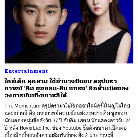
Entertainment
ใคร่เด็ก คุกคาม ใช้อำนาจมิชอบ สรุปมหา
กาพย์ ‘คิม ซูฮยอน-คิม แซรน’ อีกด้านมืดของ
วงการบันเทิงเกาหลีใต้
The Momentum สรุปดราม่าในโลกออนไลน์ครั้งใหญ่ในไทย
และเกาหลี คือ มหากาพย์ความขัดแย้งระหว่าง คิม ซูฮยอน
นักแสดงหนุ่มชื่อดังวัย 37 ปี กับคิม แซรน นักแสดงสาววัย 24
ปี หลัง HoverLab Inc. ช่อง Youtube ชื่อดังออกมาเปิดเผย
เบื้องลึกเบื้องหลังความสัมพันธ์ของทั้ง 2 ฝ่าย ขณะที่