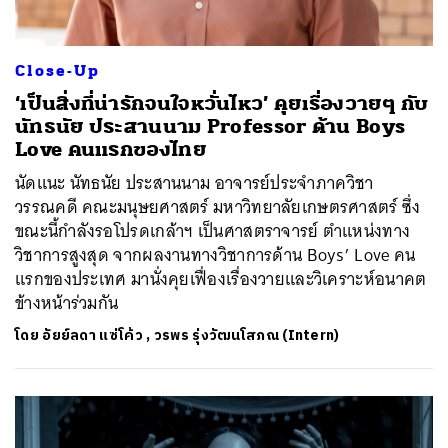
Close-Up
‘เป็นสิ่งที่น่ารักจนใจหวั่นไหว’ คุยเรื่องวายๆ กับ
นัทธนัย ประสานนาม Professor ด้าน Boys
Love คนแรกของไทย
นัดแนะ นัทธนัย ประสานนาม อาจารย์ประจำภาควิชา
วรรณคดี คณะมนุษยศาสตร์​ มหาวิทยาลัยเกษตรศาสตร์​ ซึ่ง
ขณะนี้กำลังรอโปรดเกล้าฯ เป็นศาสตราจารย์ ตำแหน่งทาง
วิชาการสูงสุด จากผลงานทางวิชาการด้าน Boys’ Love คน
แรกของประเทศ มานั่งคุยเฟื่องเรื่องวายและวิเคราะห์อนาคต
ข้างหน้าร่วมกัน
โดย
อัยย์ลดา แซ่โค้ว
,
วรพร รุ่งวัฒนโสภณ (Intern)