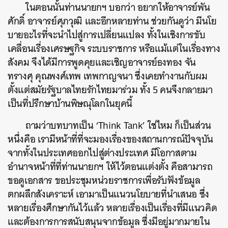
ในตอนนั้นท่านนายกฯ บอกว่า อยากให้อาจารย์พัน
ศักดิ์ อาจารย์ศุภวุฒิ และอีกหลายท่าน ช่วยกันดูว่า มีนโย
บายอะไรที่จะนำไปสู่การเปลี่ยนแปลง ทั้งในเชิงการขับ
เคลื่อนเรื่องเศรษฐกิจ ระบบราชการ หรือแม้แต่ในเรื่องทาง
สังคม จึงได้มีการพูดคุยและเชิญอาจารย์ธงทอง จัน
ทรางศุ คุณพงศ์เทพ เทพกาญจนา ซึ่งเคยทำงานกับผม
ตั้งแต่สมัยรัฐบาลไทยรักไทยมาร่วม ทั้ง 5 คนจึงกลายมา
เป็นที่ปรึกษาบ้านพิษณุโลกในยุคนี้
ถามว่าบทบาทเป็น ‘Think Tank’ ใช่ไหม ก็เป็นส่วน
หนึ่งคือ เรามีหน้าที่ที่จะมองเรื่องของสถานการณ์ปัจจุบัน
จากทั้งในประเทศออกไปสู่ต่างประเทศ มีโอกาสตาม
อำนาจหน้าที่ที่ท่านนายกฯ ให้ไว้ตอนแต่งตั้ง คือสามารถ
ขอดูเอกสาร ขอประชุมหน่วยราชการเพื่อรับฟังข้อมูล
ตกผลึกสังเคราะห์ เอามาเป็นแนวนโยบายที่นำเสนอ ซึ่ง
หลายเรื่องศึกษากันไว้แล้ว หลายเรื่องเป็นเรื่องที่มีแนวคิด
และต้องการการสนับสนุนจากข้อมูล ซึ่งมีอยู่มากมายใน