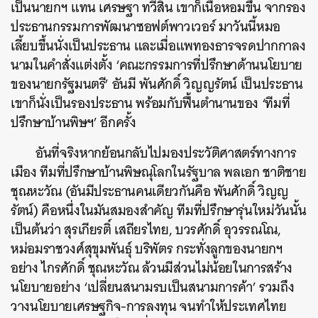
เป็นนายกฯ แทน เศรษฐา ทวีสิน เขาก็เนื้อหอมขึ้น จากรอง
ประธานกรรมการพัฒนาซอฟต์พาวเวอร์ มาวันนี้หมอ
เลี้ยบขึ้นนั่งเป็นประธาน และเมื่อแพทองธารจรดปากกาลง
นามในคำสั่งแต่งตั้ง ‘คณะกรรมการที่ปรึกษาด้านนโยบาย
ของนายกรัฐมนตรี’ อันมี พันศักดิ์ วิญญรัตน์ เป็นประธาน
เขาก็นั่งเป็นรองประธาน พร้อมกับฟื้นตำนานของ ‘ทีมที่
ปรึกษาบ้านพิษฯ’ อีกครั้ง
อันที่จริงหากย้อนกลับไปมองประวัติศาสตร์ทางการ
เมือง ทีมที่ปรึกษาบ้านพิษณุโลกในรัฐบาล พลเอก ชาติชาย
ชุณหะวัณ (อันมีประธานคนเดียวกันคือ พันศักดิ์ วิญญ
รัตน์) คือหนึ่งในมันสมองสำคัญ ทีมที่ปรึกษารุ่นใหม่วันนั้น
เป็นต้นว่า สุรเกียรติ์ เสถียรไทย, บวรศักดิ์ อุวรรณโณ,
หม่อมราชวงศ์สุขุมพันธุ์ บริพัตร กระทั่งลูกของนายกฯ
อย่าง ไกรศักดิ์ ชุณหะวัณ ล้วนมีส่วนไม่น้อยในการสร้าง
นโยบายอย่าง ‘เปลี่ยนสนามรบเป็นสนามการค้า’ รวมถึง
วางนโยบายเศรษฐกิจ-การลงทุน จนทำให้ประเทศไทย