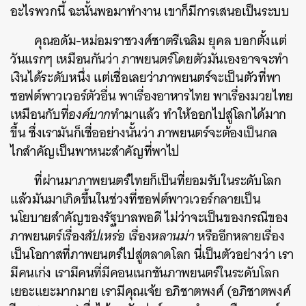
อะไรพวกนี้ ฉะนั้นพอมาทำงาน เขาก็มีการเสนอเป็นระบบ
คุณอดัม-หม่อมราชวงศ์ชาตรีเฉลิม ยุคล บอกตั้งแต่
วันแรกๆ เหมือนกันว่า ภาพยนตร์โดยตัวมันเองอาจจะทํา
เงินได้ระดับหนึ่ง แต่เชื่อเลยว่าภาพยนตร์จะเป็นตัวที่พา
ซอฟต์พาวเวอร์ตัวอื่น พาเรื่องอาหารไทย พาเรื่องมวยไทย
เหมือนกับที่
องค์บาก
ทํามาแล้ว ทําให้ออกไปสู่โลกได้มาก
ขึ้น ซึ่งเรามันก็เชื่ออย่างนั้นว่า ภาพยนตร์จะต้องเป็นกล
ไกสําคัญเป็นพาหนะสําคัญที่พาไป
ที่ผ่านมาภาพยนตร์ไทยก็เป็นที่ยอมรับในระดับโลก
แล้วมันมาเกิดขึ้นในช่วงที่ซอฟต์พาวเวอร์กลายเป็น
นโยบายสําคัญของรัฐบาลพอดี ไม่ว่าจะเป็นของกรณีของ
ภาพยนตร์เรื่อง
สัปเหร่อ
เรื่อง
หลานม่า
หรืออีกหลายเรื่อง
เป็นโอกาสที่ภาพยนตร์ไปสู่ตลาดโลก นี่เป็นตัวอย่างว่า เรา
มีคนเก่ง เรามีคนที่มีคอนเนกชันภาพยนตร์ในระดับโลก
เยอะแยะมากมาย เรามีคุณเจ้ย อภิชาตพงศ์ (อภิชาตพงศ์