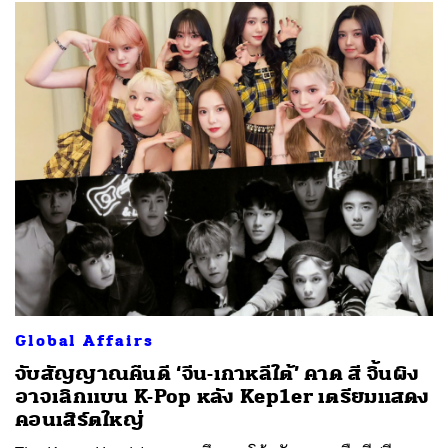
Global Affairs
จับสัญญาณคืนดี ‘จีน-เกาหลีใต้’ คาด สี จิ้นผิง
อาจเลิกแบน K-Pop หลัง Kep1er เตรียมแสดง
คอนเสิร์ตใหญ่