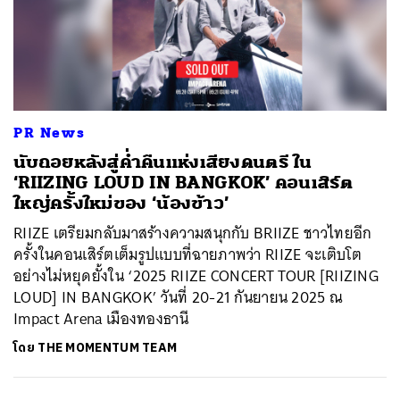
PR News
นับถอยหลังสู่ค่ำคืนแห่งเสียงดนตรี ใน
‘RIIZING LOUD IN BANGKOK’ คอนเสิร์ต
ใหญ่ครั้งใหม่ของ ‘น้องข้าว’
RIIZE เตรียมกลับมาสร้างความสนุกกับ BRIIZE ชาวไทยอีก
ครั้งในคอนเสิร์ตเต็มรูปแบบที่ฉายภาพว่า RIIZE จะเติบโต
อย่างไม่หยุดยั้งใน ‘2025 RIIZE CONCERT TOUR [RIIZING
LOUD] IN BANGKOK’ วันที่ 20-21 กันยายน 2025 ณ
ค้นหา
Impact Arena เมืองทองธานี
SHARE
TWEET
LINE
EMAIL
โดย
THE MOMENTUM TEAM