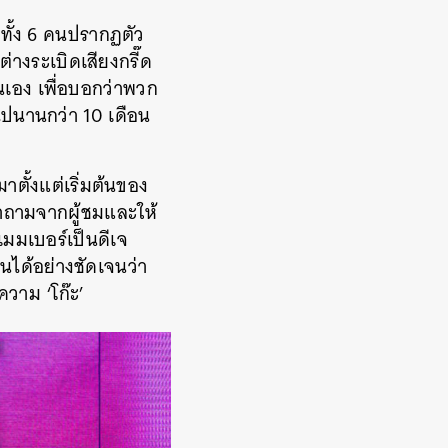
าวทั้ง 6 คนปรากฏตัว
่างระเบิดเสียงกรี๊ด
นเอง เพื่อบอกว่าพวก
ไปนานกว่า 10 เดือน
ตั้งแต่เริ่มต้นของ
คำถามจากผู้ชมและให้
เมมเบอร์เป็นดีเจ
็นได้อย่างชัดเจนว่า
วาม ‘โก๊ะ’