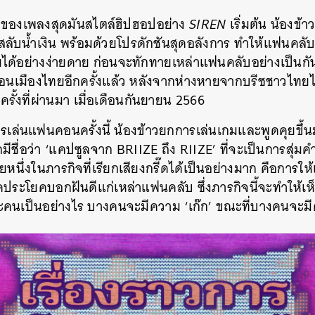
SHARE
TWEET
LINE
EMAIL
แรกของเพลงสุดมันสไตล์ฮิปฮอปอย่าง
SIREN
เริ่มต้น น้องข้
สลับน้ำเงิน พร้อมด้วยโปรดักชันสุดอลังการ ทำให้แฟนคลับต
มได้อย่างง่ายดาย ก่อนจะทักทายเหล่าแฟนคลับอย่างเป็นกั
ยือนเมืองไทยอีกครั้งแล้ว หลังจากห่างหายจากบรีซชาวไทย
รั้งที่ผ่านมา เมื่อเดือนกันยายน 2566
ล่นแฟนคอนครั้งนี้ น้องข้าวยกการเล่นเกมและพูดคุยขึ้นมา
ชื่อว่า ‘แคปซูลจาก BRIIZE ถึง RIIZE’ ที่จะเป็นการสุ่ม
นึ่งในภารกิจที่เรียกเสียงกรี๊ดได้เป็นอย่างมาก คือการให้
พูดประโยคบอกฝันดีแก่เหล่าแฟนคลับ ซึ่งภารกิจนี้จะทำให้เห
คนเป็นอย่างไร บางคนจะมีความ ‘เก๊ก’ ขณะที่บางคนจะมีค