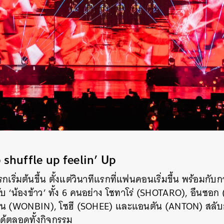
shuffle up feelin’ Up
ริ่มต้นขึ้น ตั้งแต่วินาทีแรกที่แฟนคอนเริ่มขึ้น พร้อมกับ
กับ ‘น้องข้าว’ ทั้ง 6 คนอย่าง โชทาโร่ (SHOTARO), อึนซ
 (WONBIN), โซฮี (SOHEE) และแอนตัน (ANTON) สลับกั
ด้ตลอดทั้งกิจกรรม
นหา