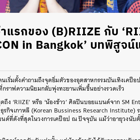
ำแรกของ (B)RIIZE กับ ‘R
ON in Bangkok’ บทพิสูจน
นเริ่มตั้งคำถามถึงจุดอิ่มตัวของอุตสาหกรรมบันเทิงเคป็อป แ
ี่กราฟความนิยมกลับพุ่งทะยานเพิ่มขึ้นอย่างรวดเร็ว
พูดถึง ‘RIIZE’ หรือ ‘น้องข้าว’ ศิลปินบอยแบนด์จาก SM En
ธุรกิจเกาหลี (Korean Bussiness Research Institute) ร
ด์ที่ดังที่สุดในวงการเคป็อป ณ ปัจจุบัน แม้ว่าอายุวงนับตั้