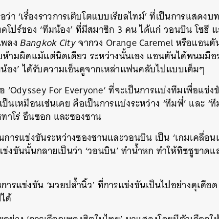
มีชื่อว่า ‘เรื่องราวการเติบโตแบบเรียลไทม์’ ที่เป็นการแส
คโปร์ของ ‘ทีมน้อง’ ที่มีสมาชิก 3 คน ได้แก่ วอนบิน โซฮี 
นเพลง
Bangkok City
จากวง Orange Caremel หรือแอนตันที
ห้ามผิดแม้แต่นิดเดียว ระหว่างนั้นเอง แอนตันได้พนมมื
ทีมน้อง’ ได้รับความเอ็นดูจากเหล่าแฟนคลับไปแบบเต็มๆ
รือ ‘Odyssey For Everyone’ ที่จะเป็นการแบ่งทีมเพื่อแข่งข
ังเป็นเหมือนเช่นเคย คือเป็นการแบ่งระหว่าง ‘ทีมพี่’ และ ‘ที
โชทาโร่ อึนซอก และซองชาน
การแข่งขันระหว่างซองชานและวอนบิน เป็น ‘เกมเคลื่อนแก
ข่งขันนั้นกลายเป็นว่า ‘วอนบิน’ ทำน้ำหก ทำให้ทิชชูขาดแ
การแข่งขัน ‘มวยปล้ำนิ้ว’ ที่การแข่งขันเป็นไปอย่างดุเดือด แ
ปได้