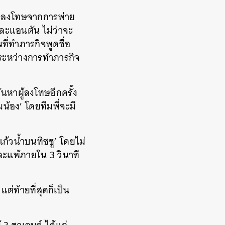
ดงบทลงโทษจากการพ่าย
และแอนตัน ไม่ว่าจะ
่ทำภารกิจพูดชื่อ
อระหว่างการทำภารกิจ
ันหาผู้ลงโทษอีกครั้ง
มน้อง’ โดยทีมพี่จะมี
้วน้ำบนทิชชู’ โดยไม่
ละแพ้ภายใน 3 วินาที
ต่ท้ายที่สุดก็เป็น