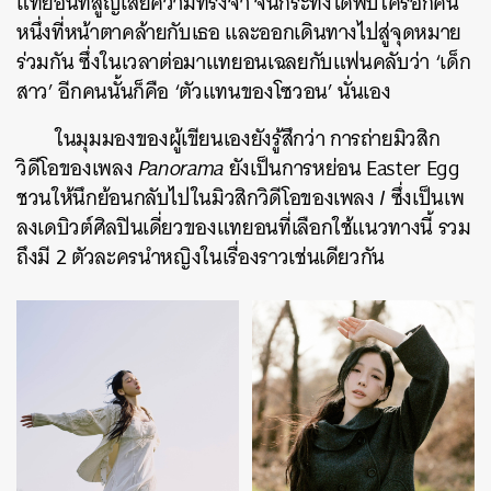
แทยอนที่สูญเสียความทรงจำ จนกระทั่งได้พบใครอีกคน
หนึ่งที่หน้าตาคล้ายกับเธอ และออกเดินทางไปสู่จุดหมาย
ร่วมกัน ซึ่งในเวลาต่อมาแทยอนเฉลยกับแฟนคลับว่า ‘เด็ก
สาว’ อีกคนนั้นก็คือ ‘ตัวแทนของโซวอน’ นั่นเอง
ในมุมมองของผู้เขียนเองยังรู้สึกว่า การถ่ายมิวสิก
วิดีโอของเพลง
Panorama
ยังเป็นการหย่อน Easter Egg
ชวนให้นึกย้อนกลับไปในมิวสิกวิดีโอของเพลง
I
ซึ่งเป็นเพ
ลงเดบิวต์ศิลปินเดี่ยวของแทยอนที่เลือกใช้แนวทางนี้ รวม
ถึงมี 2 ตัวละครนำหญิงในเรื่องราวเช่นเดียวกัน
ค้นหา
SHARE
TWEET
LINE
EMAIL