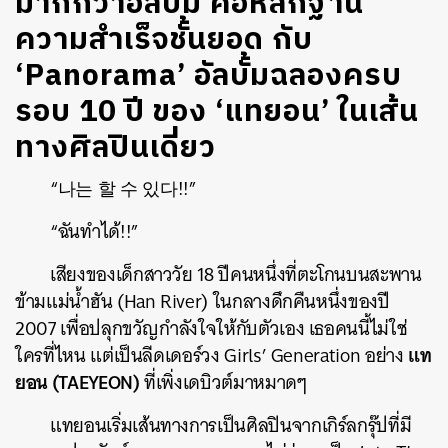
มากกว่าอัลบั้ม คือหลักฐาน
ความสำเร็จชั้นยอด กับ
‘Panorama’ อัลบั้มฉลองครบ
รอบ 10 ปี ของ ‘แทยอน’ ในเส้น
ทางศิลปินเดี่ยว
“나는 할 수 있다!!”
“ฉันทำได้!!”
เสียงของเด็กสาววัย 18 ปีคนหนึ่งที่ตะโกนบนสะพาน
ข้ามแม่น้ำฮัน (Han River) ในกลางดึกคืนหนึ่งของปี
2007 เพื่อปลุกขวัญกำลังใจให้กับตัวเอง เธอคนนี้ไม่ใช่
แท
ใครที่ไหน แต่เป็นลีดเดอร์วง Girls’ Generation อย่าง
ยอน (TAEYEON)
ที่เพิ่งเดบิวต์มาหมาดๆ
แทยอนเริ่มเส้นทางการเป็นศิลปินจากเกิร์ลกรุ๊ปที่มี