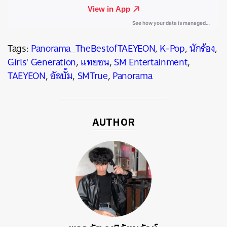
Tags:
Panorama_TheBestofTAEYEON
,
K-Pop
,
นักร้อง
,
Girls' Generation
,
แทยอน
,
SM Entertainment
,
TAEYEON
,
อัลบั้ม
,
SMTrue
,
Panorama
AUTHOR