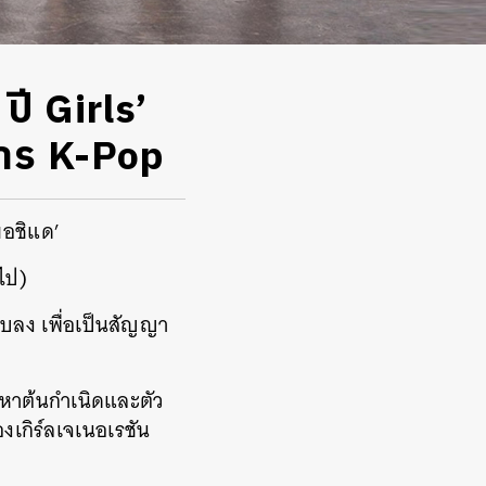
ี Girls’
การ K-Pop
ยอชิแด’
ไป)
้จบลง เพื่อเป็นสัญญา
นหาต้นกำเนิดและตัว
งเกิร์ลเจเนอเรชัน