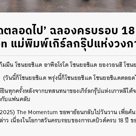
ดตลอดไป’ ฉลองครบรอบ 18 ป
n แม่พิมพ์เกิร์ลกรุ๊ปแห่งวง
ีกึมมึน โซนยอชิแด อาพือโรโด โซนยอชิแด ยองวอนฮี โซน
(วันนี้ก็โซนยอชิแด พรุ่งนี้ก็โซนยอชิแด โซนยอชิแดตลอด
่ได้ยินทุกครั้งหลังจากบทสนทนาของเกิร์ลกรุ๊ปแห่งเกาหลีใต
ิกกับแฟนคลับ
คม 2025) The Momentum ขอพาย้อนกลับไปวันวาน เพื่อค้
ล่าว เนื่องในโอกาสวันครบรอบของการเดบิวต์ครบ 18 ปี ขอ