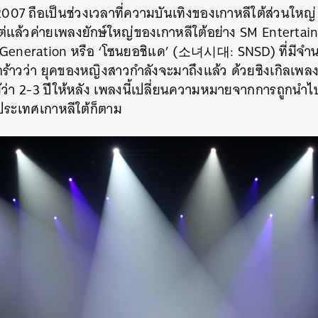
 2007 ถือเป็นช่วงเวลาที่ความบันเทิงของเกาหลีใต้ส่วนให
่แล้วค่ายเพลงยักษ์ใหญ่ของเกาหลีใต้อย่าง SM Entertai
ls’ Generation หรือ ‘โซนยอชิแด’ (소녀시대: SNSD) ที่มี​จ
้าวว่า ยุคของหญิงสาวกำลังจะมาถึงแล้ว ด้วยซิงเกิลเพ
ม้ว่า 2-3 ปีให้หลัง เพลงนี้เปลี่ยนความหมายจากการถูกนำไป
ประเทศเกาหลีใต้ก็ตาม