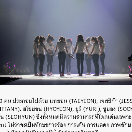
 9 คน ประกอบไปด้วย แทยอน (TAEYEON), เจสสิก้า (JESSIC
TIFFANY), ฮโยยอน (HYOYEON), ยูริ (YURI), ซูยอง (SO
(SEOHYUN) ซึ่งทั้งหมดมีความสามารถที่โดดเด่นเฉพาะ
nt ไม่ว่าจะเป็นทักษะการร้อง การเต้น การแสดง ภาพลัก
นหา