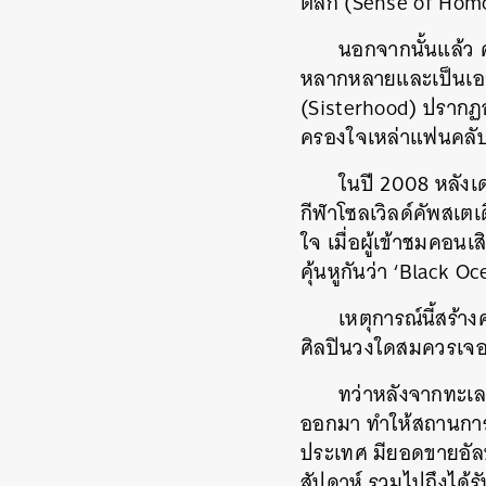
ตลก (Sense of Homou
นอกจากนั้นแล้ว 
หลากหลายและเป็นเอก
(Sisterhood) ปรากฏออก
ครองใจเหล่าแฟนคลับ
ในปี 2008 หลังเ
กีฬาโซลเวิลด์คัพสเต
ใจ เมื่อผู้เข้าชมคอน
คุ้นหูกันว่า ‘Black 
เหตุการณ์นี้สร้าง
ศิลปินวงใดสมควรเจอเ
ทว่าหลังจากทะเลม
ออกมา ทำให้สถานการณ
ประเทศ มียอดขายอัลบ
สัปดาห์ รวมไปถึงได