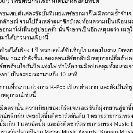
r) ที่สอดรับกันและกันได้อย่างพอดิบพอดี
SHARE
TWEET
LINE
EMAIL
คอนเซปต์แต่ละอัลบั้มที่เผยแพร่ออกมาก็ไม่มีความซ้ำจำเจ
ลักษณ์ รวมไปถึงเหล่าสมาชิกยังสะท้อนความเป็นเพื่อนห
มาให้เห็นอยู่บ่อยครั้ง นั่นจึงอาจเป็นอีกเหตุผลว่า เหตุใ
มาได้ยาวนานเพียงนี้
ดบิวต์ได้เพียง 1 ปี พวกเธอได้รับเชิญไปแสดงในงาน Drea
เดียม ขณะกำลังขึ้นแสดงคอนเสิร์ตกลับมีเหตุการณ์ที่สร้า
เสิร์ตพร้อมใจกันปิดแท่งไฟ ทำให้ความมืดปกคลุมทั้งสนาม
Ocean’ เป็นระยะเวลานานถึง 10 นาที
ความอื้อฉาวแก่วงการ K-Pop เป็นอย่างมาก และยังเป็นที่พูดถ
หตุการณ์เช่นนี้
ืดครานั้น ความนิยมของเกิร์ลเจเนอเรชันก็มุ่งทยานสู่ขาขึ
์พลิกผัน เพลงไต่ขึ้นติดชาร์ตอันดับ 1 หลายรายการเพล
ั้มเกิน 1 แสนอัลบั้ม และยังติดชาร์ตรายการเพลง Music 
้รับรางวัลปลายปีจาก Melon Music Awards, Korean Mus