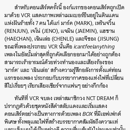
สำหรับคอนเสิร์ตครั้งนี้ องก์แรกของคอนเสิร์ตถูกเปิด
มาด้วย VCR แสดงภาพเหล่าเมมเบอร์ยืนอยู่ในดินแดน
แห่งฝันร้ายทั้ง 7 คน ได้แก่ มาร์ค (MARK), เหรินจวิ้น
(RENJUN), เจโน่ (JENO), แจมิน (JAEMIN), แฮชาน
(HAECHAN), เฉินเล่อ (CHENLE) และจีซอง (JISUNG)
ขณะที่เพลงประกอบ VCR นั้นคือ
icantfeelanything
เพลงในอัลบั้มล่าสุดที่ถูกคัดเลือกออกมาได้อย่างถูกต้อง
สามารถเร้าอารมณ์ด้วยท่วงทำนองและเสียงร้องของ
‘มาร์ค’ และ ‘เฉินเล่อ’ สร้างความรู้สึกอลังการตั้งแต่ท่อน
แรกของเพลง ประกอบกับบรรยากาศของแท่งไฟที่เปลี่ยน
สีไปเรื่อยๆ เรียกเสียงเชียร์จากแฟนๆ อย่างกึกก้อง
ทันทีที่ VCR จบลง เหล่าสมาชิกวง NCT DREAM ก็
ปรากฏตัวด้วยชุดหนังสีดำสลับแดงและเริ่มแสดง
คอนเสิร์ตอย่างเป็นทางการด้วยเพลง
BOX
ที่มีเอฟเฟกต์
พิเศษ ทั้งพลุและไฟที่สร้างบรรยากาศสัมผัสถึงความเท่
และแข็งแรงได้เป็นอย่างดี ความตื่นเต้นยังไม่จบลงเท่านั้น