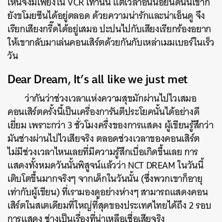
เห็นจึงมีเพียงใน VCR เท่านั้น แต่เวลาอันน้อยนิดนั้นเขาก็
ยังขโมยซีนได้อยู่ตลอด ด้วยความน่ารักและน่าเอ็นดู จึง
เรียกเสียงกรี๊ดได้อยู่เสมอ ปะปนไปกับเสียงเรียกร้องอยาก
ให้เขากลับมาเล่นคอนเสิร์ตด้วยกันกับเหล่าเมมเบอร์ในเร็ว
วัน
Dear Dream, It’s all like we just met
ว่ากันว่าช่วงเวลาแห่งความสุขมักผ่านไปไวเสมอ
คอนเสิร์ตครั้งนี้เป็นเครื่องการันตีประโยคนั้นได้อย่างดี
เยี่ยม เพราะกว่า 3 ชั่วโมงครึ่งของการแสดง ผู้เขียนรู้สึกว่า
มันช่างผ่านไปไวเสียจริง ตลอดช่วงเวลาของคอนเสิร์ต
ไม่มีช่วงเวลาไหนเลยที่มีความรู้สึกเบื่อเกิดขึ้นเลย การ
แสดงทั้งหมดวันนั้นพิสูจน์แล้วว่า NCT DREAM ในวันนี้
เติบโตขึ้นมากจริงๆ จากเด็กในวันนั้น (ซึ่งพวกเขาก็อายุ
เท่ากับผู้เขียน) ที่เรามองดูอย่างห่างๆ สามารถแสดงคอน
เสิร์ตในสเตเดียมที่ใหญ่ที่สุดของประเทศไทยได้ถึง 2 รอบ
การแสดง ช่างเป็นเรื่องที่น่าเหลือเชื่อเสียจริง