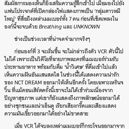
สัมผัสการมองเห็นก็ยิ่งเสริมความรู้สึกเข้าไป เมื่อมองไปยัง
แฟนโปรเจกต์ที่เปิดกล่องไฟแสดงภาพเป็น ‘กลุ่มดาวหมี
ใหญ่’ ที่สื่อถึงเหล่าเมมเบอร์ทั้ง 7 คน ก่อนที่เซ็ตเพลงใน
องก์นี้จะจบด้วย
Breathing
และ
UNKNOWN
ช่างเป็นช่วงเวลาที่น่าจดจำมากจริงๆ
ก่อนองก์ที่ 3 จะเริ่มขึ้น จะไม่กล่าวถึงตัว VCR ตัวนี้ไป
ไม่ได้ เพราะเป็นวิดีโอที่ฉายภาพละครที่เมมเบอร์ร่วมรับ
ประทานอาหาร พร้อมกับดื่ม ‘น้ำวิเศษ’ ที่ดื่มเข้าไปแล้ว
เห็นความฝันอันแสนสดใส ในช่วงนี้ได้แสดงความน่ารัก
ของ NCT DREAM ออกมาให้เห็นอีกครั้ง โดยเฉพาะเหรินจ
วิ้น ที่แม้คอนเสิร์ตครั้งนี้เขาจะไม่ได้เข้าร่วมเนื่องจาก
ปัญหาสุขภาพ แต่เขาก็ยังแสดงถึงภาพลักษณ์ออกมาได้
อย่างซุกซนและน่าเอ็นดู เรียกเสียงกรี๊ดและเสียงแสดง
ความมันเขี้ยวออกมาได้อย่างไม่ขาดสาย
เมื่อ VCR ได้จบลงเหล่าเมมเบอร์ก็กระโจนออกมาจาก