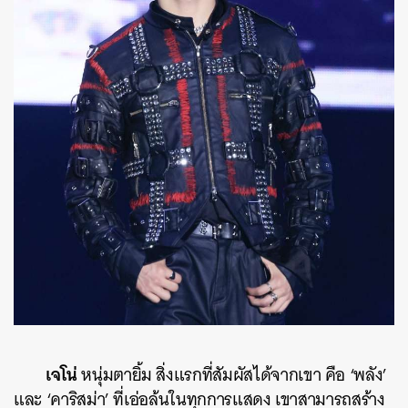
เจโน่
หนุ่มตายิ้ม สิ่งแรกที่สัมผัสได้จากเขา คือ ‘พลัง’
และ ‘คาริสม่า’ ที่เอ่อล้นในทุกการแสดง เขาสามารถสร้าง