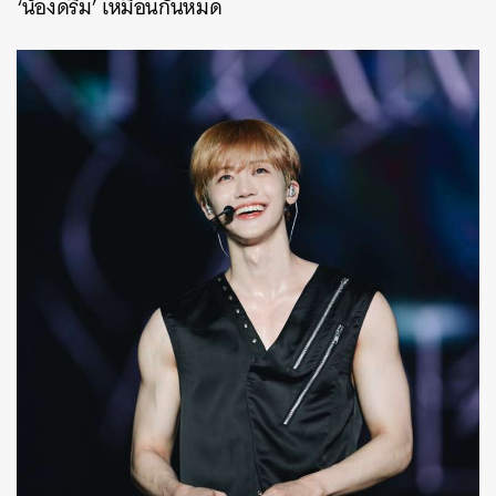
‘น้องดรีม’ เหมือนกันหมด