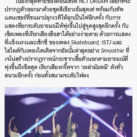
ในองก์สุดท้ายของคอนเสิร์ต NCT DREAM เลือกที่จะ
ปรากฏตัวออกมาด้วยชุดสีเขียวเข้มสุดเท่ พร้อมกับทัพ
แดนเซอร์ที่ขนมาปลุกเวทีให้ลุกเป็นไฟอีกครั้ง กับการ
แสดงที่ยกระดับอารมณ์ให้พุ่งขึ้นไปสู่จุดสูงสุดอีกครั้ง กับ
เซ็ตเพลงที่เรียกเสียงฮือฮาได้อย่างง่ายดาย ด้วยการแสดง
ที่แข็งแรงและเซ็กซี่ ของเพลง
Skateboard, ISTJ
และ
ไฮไลต์กับเพลงไตเติลจากอัลบั้มล่าสุดอย่าง
Smoothie
ที่
เจโน่สร้างปรากฏการณ์กระชากเสื้อตัวนอกตามอารมณ์ที่
พุ่งขึ้นถึงขีดสุด เรียกเสียงกรี๊ดจาก ‘เหล่ามัมหมี’ ดังทั่ว
สนามอีกครั้ง ก่อนทั้งสนามจะดับไฟลง