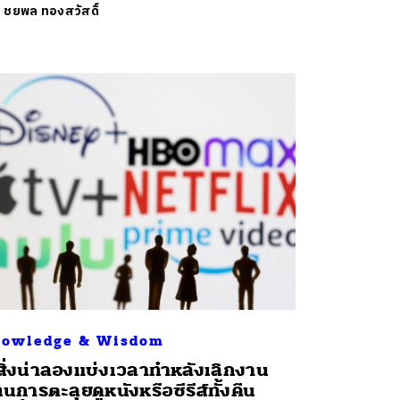
ย
ชยพล ทองสวัสดิ์
owledge & Wisdom
สิ่งน่าลองแบ่งเวลาทำหลังเลิกงาน
นการตะลุยดูหนังหรือซีรีส์ทั้งคืน