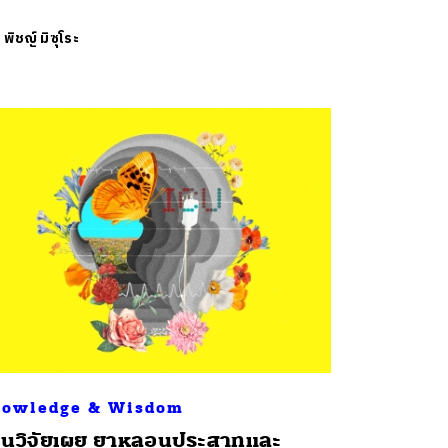
ย
พิชญ์ มิซุโระ
owledge & Wisdom
นวิจัยเผย ยาหลอนประสาทและ