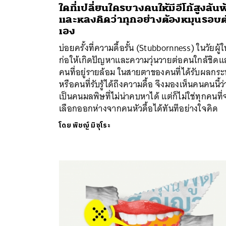
ใดที่เปลี่ยนใครบางคนให้มีอีโก้สูงล้นฟ
และหลงคิดว่าทุกอย่างต้องหมุนรอบต
เอง
บ่อยครั้งที่ความดื้อรั้น (Stubbornness) ในวัยผู้
ก่อให้เกิดปัญหาและความวุ่นวายต่อคนใกล้ชิดแ
คนที่อยู่รายล้อม ในสายตาของคนที่ได้รับผลกร
หรือคนที่รับรู้ได้ถึงความดื้อ จึงมองเห็นคนคนนี้ว่
เป็นคนมลพิษที่ไม่น่าคบหาได้ แต่ก็ไม่ใช่ทุกคนที่
เลือกออกห่างจากคนหัวดื้อได้ทันทีอย่างใจคิด
โดย
พิชญ์ มิซุโระ