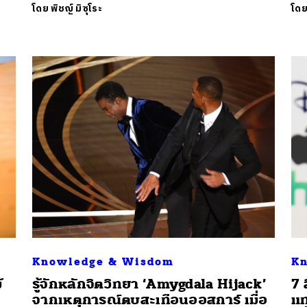
โดย
พิชญ์ มิซุโระ
โด
Knowledge & Wisdom
Kn
้
รู้จักหลักจิตวิทยา ‘Amygdala Hijack’
7 
จากเหตุการณ์ตบสะเทือนออสการ์ เมื่อ
แท