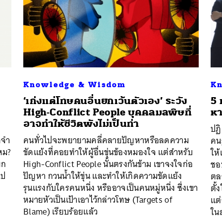
นหา
SHARE
TWEET
LINE
EMAIL
Knowledge & Wisdom
Kn
‘เก่งแต่โทษคนอื่นยกเว้นตัวเอง’ ระวัง
5 
High-Conflict People บุคคลมลพิษที่
หา
อาจทำให้ชีวิตพังไม่เป็นท่า
ปฏิ
ดจำ
คนทั่วไปจะพยายามคลี่คลายปัญหาหรือลดความ
คนร
ไหม?
ขัดแย้งที่คอยทำให้ผู้อื่นขุ่นข้องหมองใจ แต่สำหรับ
ให้
ยก
High-Conflict People นั้นตรงกันข้าม เขาจงใจก่อ
ชอบ
ไป
ปัญหา กวนน้ำให้ขุ่น และทำให้เกิดความขัดแย้ง
ตลอ
รุนแรงกับใครคนหนึ่ง หรืออาจเป็นคนหมู่หนึ่ง ซึ่งเขา
ตั้
หมายหัวเป็นเป้าเอาไว้กล่าวโทษ (Targets of
แต่
Blame) เรียบร้อยแล้ว
ในส