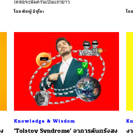
เหลือจะล้มครืนเป็นแถวยาว
โดย
พิชญ์ มิซุโระ
โด
Knowledge & Wisdom
Kn
่ง
‘Tolstoy Syndrome’ อาการดันทุรังสูง
งา