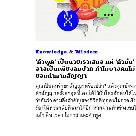
ค้
Knowledge & Wisdom
‘คำพูด’ เป็นนายเราเสมอ แต่ ‘คำมั่น’
อาจเป็นเพียงลมปาก ทำไมบางคนไม่
ยอมทำตามสัญญา
คุณเป็นคนรักษาสัญญาหรือเปล่า? แล้วคุณยังจ
คำสัญญาครั้งล่าสุดที่เคยให้ไว้กับใครสักคนได้
ว่ากันว่า สามสิ่งสำคัญของชีวิตที่ทุกคนไม่อาจเรี
ร้องให้หวนกลับคืนมาได้อีก หากผ่านพ้นล่วงเลย
แล้ว คือ เวลา โอกาส และคำพูด