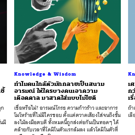
Knowledge & Wisdom
Kn
ทำไมคนใกล้ตัวมักกลายเป็นสนาม
เศ
ี้
อารมณ์ ให้ใครบางคนเอาความ
กว
เดือดดาล มาสาดใส่แบบไม่ไยดี
เร
ุก
เชื่อหรือไม่? อารมณ์โกรธ ความก้าวร้าว และอาการ
ถ้า
โมโหร้ายที่ไม่มีใครชอบ ตั้งแต่ตวาดเสียงใส่จนถึงขั้น
เลื
นมี
ลงไม้ลงมือตบตี ทั้งหมดนี้ถูกส่งต่อกันเป็นทอดๆ ได้
คล้ายกับเวลาที่โดมิโนตัวแรกล้มลง แล้วโดมิโนตัวที่