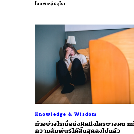
โดย
พิชญ์ มิซุโระ
Knowledge & Wisdom
ทำอย่างไรเมื่อยังคิดถึงใครบางคน แม
ความสัมพันธ์ได้สิ้นสุดลงไปแล้ว