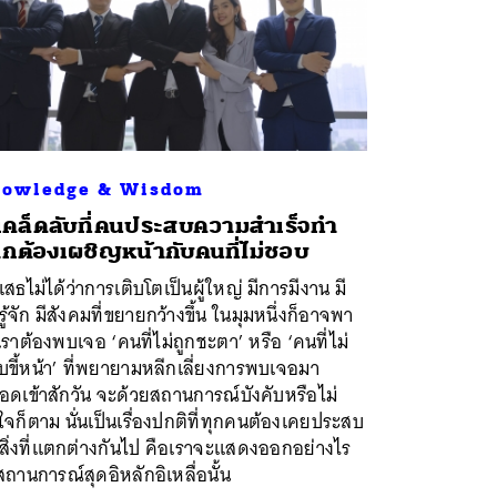
owledge & Wisdom
เคล็ดลับที่คนประสบความสำเร็จทำ
กต้องเผชิญหน้ากับคนที่ไม่ชอบ
เสธไม่ได้ว่าการเติบโตเป็นผู้ใหญ่ มีการมีงาน มี
ู้จัก มีสังคมที่ขยายกว้างขึ้น ในมุมหนึ่งก็อาจพา
เราต้องพบเจอ ‘คนที่ไม่ถูกชะตา’ หรือ ‘คนที่ไม่
ขี้หน้า’ ที่พยายามหลีกเลี่ยงการพบเจอมา
ดเข้าสักวัน จะด้วยสถานการณ์บังคับหรือไม่
งใจก็ตาม นั่นเป็นเรื่องปกติที่ทุกคนต้องเคยประสบ
สิ่งที่แตกต่างกันไป คือเราจะแสดงออกอย่างไร
ถานการณ์สุดอิหลักอิเหลื่อนั้น