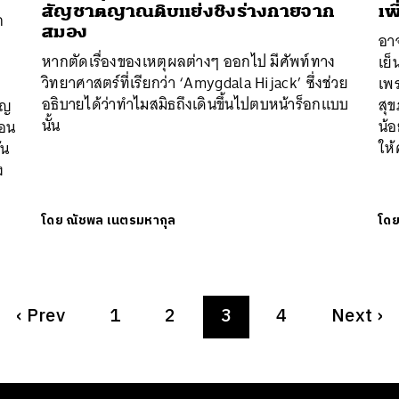
สัญชาตญาณดิบแย่งชิงร่างกายจาก
เพ
ก
สมอง
อาจ
หากตัดเรื่องของเหตุผลต่างๆ ออกไป มีศัพท์ทาง
เย็
วิทยาศาสตร์ที่เรียกว่า ‘Amygdala Hijack’ ซึ่งช่วย
เพร
อธิบายได้ว่าทำไมสมิธถึงเดินขึ้นไปตบหน้าร็อกแบบ
สุ
ูญ
นั้น
น้อ
่อน
ให้
ัน
ง
โดย
ณัชพล เนตรมหากุล
โด
‹
Prev
1
2
3
4
Next
›