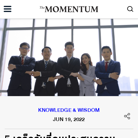
KNOWLEDGE & WISDOM
JUN 19, 2022