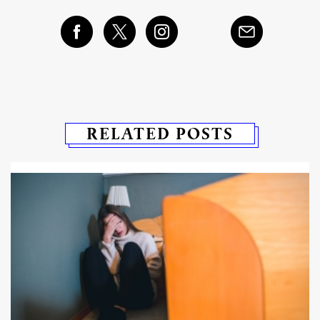
RELATED POSTS