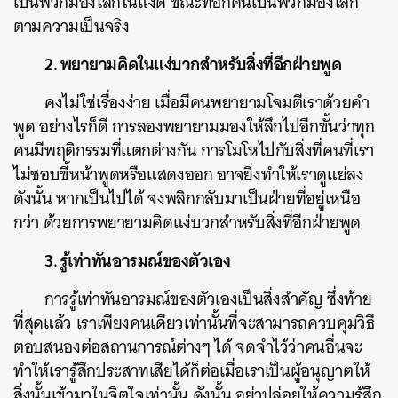
เป็นพวกมองโลกในแง่ดี ขณะที่อีกคนเป็นพวกมองโลก
ตามความเป็นจริง
2. พยายามคิดในแง่บวกสำหรับสิ่งที่อีกฝ่ายพูด
คงไม่ใช่เรื่องง่าย เมื่อมีคนพยายามโจมตีเราด้วยคำ
พูด อย่างไรก็ดี การลองพยายามมองให้ลึกไปอีกขั้นว่าทุก
คนมีพฤติกรรมที่แตกต่างกัน การโมโหไปกับสิ่งที่คนที่เรา
ไม่ชอบขี้หน้าพูดหรือแสดงออก อาจยิ่งทำให้เราดูแย่ลง
ดังนั้น หากเป็นไปได้ จงพลิกกลับมาเป็นฝ่ายที่อยู่เหนือ
กว่า ด้วยการพยายามคิดแง่บวกสำหรับสิ่งที่อีกฝ่ายพูด
3. รู้เท่าทันอารมณ์ของตัวเอง
การรู้เท่าทันอารมณ์ของตัวเองเป็นสิ่งสำคัญ ซึ่งท้าย
ที่สุดแล้ว เราเพียงคนเดียวเท่านั้นที่จะสามารถควบคุมวิธี
ตอบสนองต่อสถานการณ์ต่างๆ ได้ จดจำไว้ว่าคนอื่นจะ
ค้นหา
ทำให้เรารู้สึกประสาทเสียได้ก็ต่อเมื่อเราเป็นผู้อนุญาตให้
SHARE
TWEET
LINE
EMAIL
สิ่งนั้นเข้ามาในจิตใจเท่านั้น ดังนั้น อย่าปล่อยให้ความรู้สึก