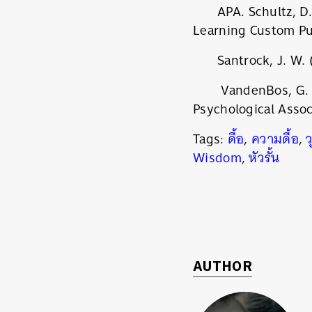
APA. Schultz, D.
Learning Custom Pu
Santrock, J. W.
VandenBos, G. R
Psychological Assoc
Tags:
ดื้อ
,
ความดื้อ
,
Wisdom
,
หัวรั้น
AUTHOR