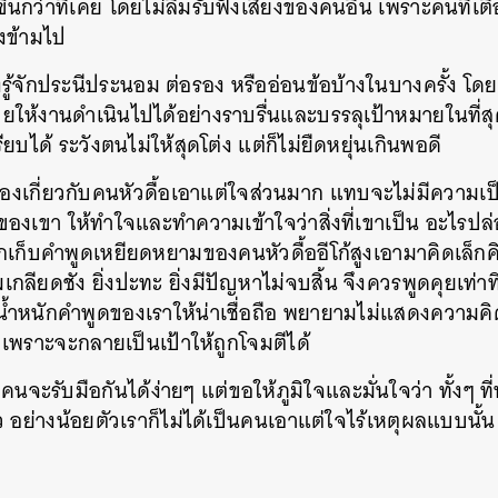
ขึ้นกว่าที่เคย โดยไม่ลืมรับฟังเสียงของคนอื่น เพราะคนที่เ
องข้ามไป
งรู้จักประนีประนอม ต่อรอง หรืออ่อนข้อบ้างในบางครั้ง โด
ช่วยให้งานดำเนินไปได้อย่างราบรื่นและบรรลุเป้าหมายในที่ส
ียบได้ ระวังตนไม่ให้สุดโต่ง แต่ก็ไม่ยืดหยุ่นเกินพอดี
้องเกี่ยวกับคนหัวดื้อเอาแต่ใจส่วนมาก แทบจะไม่มีความเป็
งเขา ให้ทำใจและทำความเข้าใจว่าสิ่งที่เขาเป็น อะไรปล่
กเก็บคำพูดเหยียดหยามของคนหัวดื้ออีโก้สูงเอามาคิดเล็ก
กลียดชัง ยิ่งปะทะ ยิ่งมีปัญหาไม่จบสิ้น จึงควรพูดคุยเท่าท
ิ่มน้ำหนักคำพูดของเราให้น่าเชื่อถือ พยายามไม่แสดงความคิดเห
 เพราะจะกลายเป็นเป้าให้ถูกโจมตีได้
ทุกคนจะรับมือกันได้ง่ายๆ แต่ขอให้ภูมิใจและมั่นใจว่า ทั้งๆ ท
ัว อย่างน้อยตัวเราก็ไม่ได้เป็นคนเอาแต่ใจไร้เหตุผลแบบนั้น