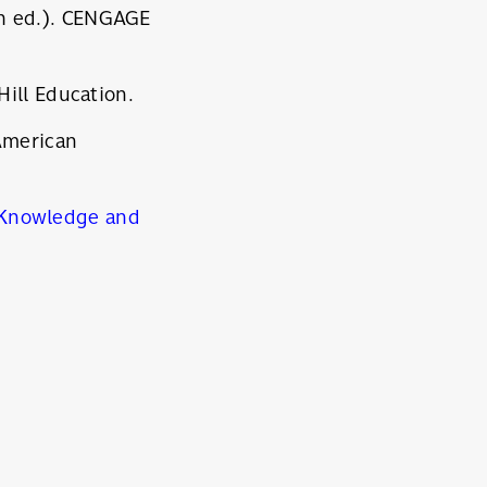
1th ed.). CENGAGE
ill Education.
American
Knowledge and