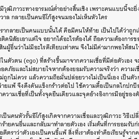
ีวุฒิภาวะทางอารมณ์ต่ำอย่างสิ้นเชิง เพราะคนแบบนี้จะยิ่งด
SHARE
TWEET
LINE
EMAIL
รวาล กลายเป็นคนอีโก้สูงจนมองไม่เห็นหัวใคร
เรากลายเป็นคนแบบนั้นได้ คือมีคนให้ท้าย เป็นไปได้ว่าถูก
นจึงติดนิสัยเอาแต่ใจ อยากได้อะไรต้องได้ ถือความต้องการของ
ู้อื่นว่าไม่มีอะไรดีเทียบเท่าตน จึงไม่มีค่ามากพอให้สน
ในตัวตน (ego) ที่สร้างขึ้นมาจากความเชื่อที่มีต่อตัวเอง 
ไม่ปลอดภัยและไม่สบายใจหากต้องยอมรับความจริงว่า ความเชื่
่องไม่ถูกไม่ควร แล้วความถือมั่นปล่อยวางไม่เป็นนี่เอง เป็นต
พ่ายแพ้ จึงดึงดันแข็งกร้าวต่อไป ใช้ความดื้อเป็นกลไกปกป้
วามเชื่อที่เป็นทั้งจุดยืนเดียวและจุดอ้างอิงการมีอยู่ขอ
เป็นคนหัวรั้นอีโก้สูงเกิดจากความเชื่อและวุฒิภาวะ วิธีเป
ร้ายคนอื่นและกลับมาทำลายตัวเอง เริ่มต้นที่การยอมรับก่
ตีตราว่าตัวเองเป็นคนขี้แพ้ สิ่งที่เราต้องทำคือเรียนรู้จา