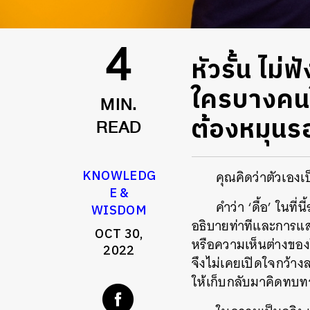
หัวรั้น ไม่ฟ
4
ใครบางคนให
MIN.
ต้องหมุนร
READ
KNOWLEDG
คุณคิดว่าตัวเองเ
E &
คำว่า ‘ดื้อ’ ในที่น
WISDOM
อธิบายท่าทีและการแส
OCT 30,
หรือความเห็นต่างของ
2022
จึงไม่เคยเปิดใจกว้าง
ให้เก็บกลับมาคิดทบ