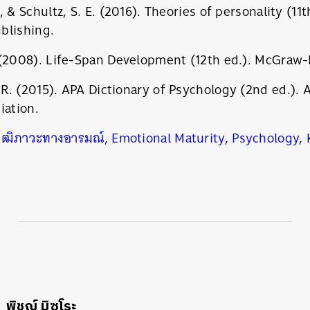
, & Schultz, S. E. (2016). Theories of personality (1
blishing.
 (2008). Life-Span Development (12th ed.). McGraw-H
. (2015). APA Dictionary of Psychology (2nd ed.). 
iation.
วุฒิภาวะทางอารมณ์
,
Emotional Maturity
,
Psychology
,
พิชญ์ มิซุโระ