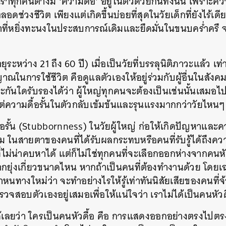
าทุกคนต่างมี ‘ความดื้อ’ อยู่ในตัวด้วยกันทั้งนั้น เพราะควา
ลอดช่วงชีวิต เพียงแต่เกิดขึ้นบ่อยที่สุดในวัยเด็กที่ยังไร้เดีย
ราที่หยิ่งทะนงในประสบการณ์เดิมและยึดมั่นในขนบคร่ำครึ จ
ยุระหว่าง 21 ถึง 60 ปี) เมื่อเป็นวัยที่บรรลุนิติภาวะแล้ว เท
ในการใช้ชีวิต คือดูแลตัวเองให้อยู่ร่วมกับผู้อื่นในสังคม
ประกันใดรับรองได้ว่า ผู้ใหญ่ทุกคนจะต้องเป็นเช่นนั้นเสมอ
แต่ความดื้อรั้นในตัวกลับเข้มข้นและรุนแรงมากกว่าวัยไหนๆ
ดื้อรั้น (Stubbornness) ในวัยผู้ใหญ่ ก่อให้เกิดปัญหาและ
อม ในสายตาของคนที่ได้รับผลกระทบหรือคนที่รับรู้ได้ถึงคว
่ไม่น่าคบหาได้ แต่ก็ไม่ใช่ทุกคนที่จะเลือกออกห่างจากคนหัว
ากยุ่งเกี่ยวขนาดไหน หากถ้าเป็นคนที่ต้องทำงานด้วย โดยเ
นทางใหม่ว่า จะทำอย่างไรให้รู้เท่าทันนิสัยเสียของคนที่
ตรวจสอบตัวเองอยู่เสมอเพื่อให้แน่ใจว่า เราไม่ได้เป็นคนหัวด
้ได้เลยว่า ใครเป็นคนหัวดื้อ คือ การแสดงออกอย่างตรงไปตร