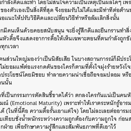
่ตนกำลังคิดและทำ โดยไม่สนใจความเป็นเหตุเป็นผลใดๆ เพราะปั
งตัวเองเป็นสิ่งดีที่สุด จึงยอมรับไม่ได้และมีท่าทีต่อต้า
อแนะให้ปรับวิธีคิดและเปลี่ยนวิธีทำหรือล้มเลิกสิ่งนั้น
มีคนเห็นด้วยคอยสนับสนุน จะยิ่งรู้สึกดีและยืนกรานทำสิ่
ัวดื้อจึงแสดงอาการดื้อให้เห็นเฉพาะตอนที่ตนกำลังถูกขัดใจ
อดทุกเวลา
ที่คนส่วนใหญ่มองว่าเป็นนิสัยเสีย ในบางสถานการณ์ก็มีปร
ม่ยอมแพ้ต่อแรงกดดันของใครก็ตามที่ตั้งใจมุ่งร้ายหวังโจมตี
ลประโยชน์โดยมิชอบ ทำลายความน่าเชื่อถือจอมปลอม หรือ
นนั้น
หน้าที่เป็นกรรมการตัดสินชี้ขาดได้ว่า ตกลงใครกันแน่เป็นคนหั
รมณ์ (Emotional Maturity) เพราะทำให้เราตระหนักรู้อ
ด้ (ในที่นี้คือ ความดื้อรั้นเอาแต่ใจ) โดยไม่ละเลยต่ออา
เปรียบเทียบชั่งน้ำหนักระหว่างความถูกต้องกับความถูกใจ ก
ฝ่าย เพื่อรักษาความรู้สึกและสัมพันธภาพที่ดีเอาไว้
นหา