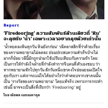
Report
‘Firedooring’ ความสัมพันธ์ด้านเดียวที่ ‘หิน’
จะคุยกับ ‘น้ำ’ เฉพาะเวลาอยากคุยด้วยเท่านั้น
‘น้ำหยดลงหินทุกวัน หินยังกร่อน’ วลีคลาสสิกที่ว่าด้วยเรื่อง
ของความพยายามไม่ลดละ ย่อมประสบความสำเร็จบ้างไม่
มากก็น้อย วลีนี้มักถูกนำมาใช้เปรียบเทียบกับความรัก โดย
เป็นการให้กำลังใจฝ่ายที่กำลังทำการจีบคนที่ตัวเองชอบ ว่า
หากพยายามทักไปทุกวัน สักวันหนึ่งเขาคงใจอ่อนยอมเปิดใจ
คุยกับเรา แต่เราจะแน่ใจได้อย่างไรว่าคำตอบจากเขาคนนั้น
เป็น ‘รางวัลของความพยายาม’ โดยแท้จริง เพราะการกระทำ
เช่นนี้ อาจจะเป็นสิ่งที่เรียกว่า ‘Firedooring’ อยู่
โดย
ณัชพล เนตรมหากุล