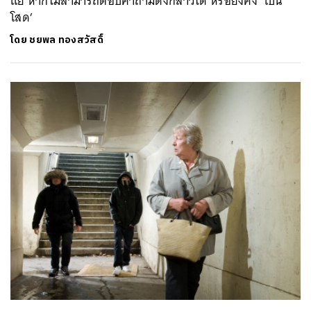
แย่ หากไม่สามารถตอบคำถามดังกล่าวได้ หรือยังคง ‘เป็น
โสด’
โดย
ชยพล ทองสวัสดิ์
ค้นหา
SHARE
TWEET
LINE
EMAIL