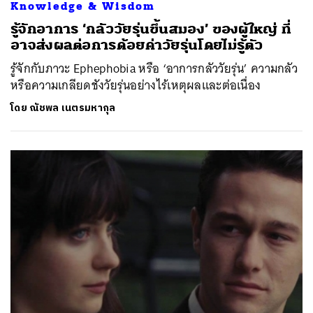
Knowledge & Wisdom
รู้จักอาการ ‘กลัววัยรุ่นขึ้นสมอง’ ของผู้ใหญ่ ที่
อาจส่งผลต่อการด้อยค่าวัยรุ่นโดยไม่รู้ตัว
รู้จักกับภาวะ Ephephobia หรือ ‘อาการกลัววัยรุ่น’ ความกลัว
หรือความเกลียดชังวัยรุ่นอย่างไร้เหตุผลและต่อเนื่อง
โดย
ณัชพล เนตรมหากุล