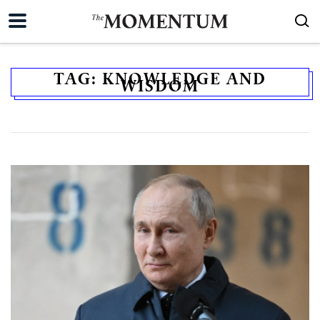
TAG:
KNOWLEDGE AND
WISDOM