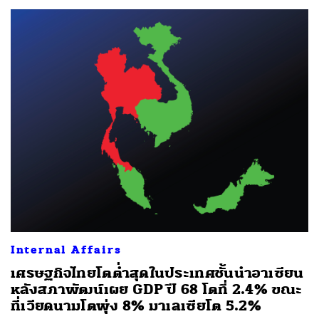
Internal Affairs
เศรษฐกิจไทยโตต่ำสุดในประเทศชั้นนำอาเซียน
หลังสภาพัฒน์เผย GDP ปี 68 โตที่ 2.4% ขณะ
ที่เวียดนามโตพุ่ง 8% มาเลเซียโต 5.2%