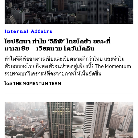
Internal Affairs
ไขปริศนา ทำไม ‘จีดีพี’ ไทยโตช้า ขณะที่
มาเลเซีย – เวียดนาม โตวันโตคืน
ทำไมจีดีพีของมาเลเซียและเวียดนามดีกว่าไทย และทำไม
ตัวเลขของไทยถึงหดตัวจนน่าหดหู่เพียงนี้? The Momentum
รวบรวมบทวิเคราะห์ที่จะฉายภาพให้เห็นชัดขึ้น
โดย
THE MOMENTUM TEAM
ค้นหา
SHARE
TWEET
LINE
EMAIL