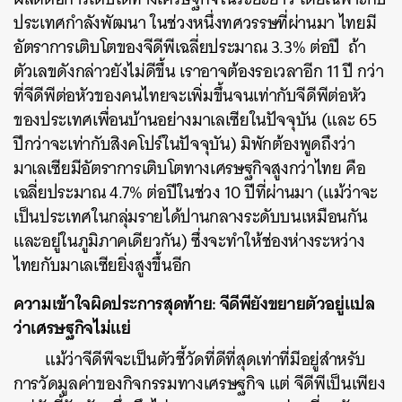
ประเทศกำลังพัฒนา ในช่วงหนึ่งทศวรรษที่ผ่านมา ไทยมี
อัตราการเติบโตของจีดีพีเฉลี่ยประมาณ 3.3% ต่อปี ถ้า
ตัวเลขดังกล่าวยังไม่ดีขึ้น
เราอาจต้องรอเวลาอีก 11 ปี กว่า
ที่จีดีพีต่อหัวของคนไทยจะเพิ่มขึ้นจนเท่ากับจีดีพีต่อหัว
ของประเทศเพื่อนบ้านอย่างมาเลเซียในปัจจุบัน (และ 65
ปีกว่าจะเท่ากับสิงคโปร์ในปัจจุบัน)
มิพักต้องพูดถึงว่า
มาเลเซียมีอัตราการเติบโตทางเศรษฐกิจสูงกว่าไทย คือ
เฉลี่ยประมาณ 4.7% ต่อปีในช่วง 10 ปีที่ผ่านมา (แม้ว่าจะ
เป็นประเทศในกลุ่มรายได้ปานกลางระดับบนเหมือนกัน
และอยู่ในภูมิภาคเดียวกัน) ซึ่งจะทำให้ช่องห่างระหว่าง
ไทยกับมาเลเซียยิ่งสูงขึ้นอีก
ความเข้าใจผิดประการสุดท้าย:
จีดีพี
ยังขยายตัวอยู่แปล
ว่าเศรษฐกิจไม่แย่
แม้ว่าจีดีพีจะเป็นตัวชี้วัดที่ดีที่สุดเท่าที่มีอยู่สำหรับ
การวัดมูลค่าของกิจกรรมทางเศรษฐกิจ แต่ จีดีพีเป็นเพียง