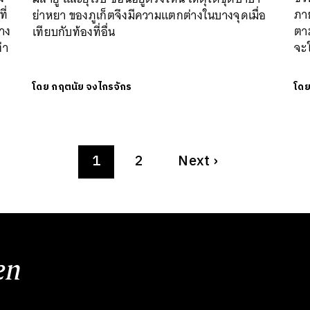
ี่
ภาย
ย่าหยา ของภูเก็ตจึงมีความแตกต่างในบางจุดเมื่อ
่าง
ตา
เทียบกับท้องที่อื่น
่า
จะใ
โดย
กฤตนัย จงไกรจักร
โด
1
2
Next
›
en