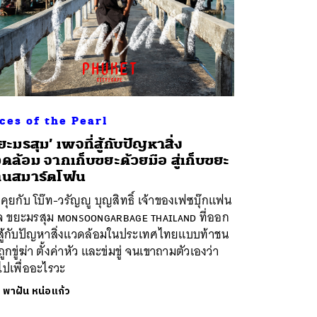
ces of the Pearl
ยะมรสุม’ เพจที่สู้กับปัญหาสิ่ง
ดล้อม จากเก็บขยะด้วยมือ สู่เก็บขยะ
านสมาร์ตโฟน
คุยกับ โบ๊ท-วรัญญู บุญสิทธิ์ เจ้าของเฟซบุ๊กแฟน
จ ขยะมรสุม ᴍᴏɴsᴏᴏɴɢᴀʀʙᴀɢᴇ ᴛʜᴀɪʟᴀɴᴅ ที่ออก
สู้กับปัญหาสิ่งแวดล้อมในประเทศไทยแบบท้าชน
งถูกขู่ฆ่า ตั้งค่าหัว และข่มขู่ จนเขาถามตัวเองว่า
ไปเพื่ออะไรวะ
ย
พาฝัน หน่อแก้ว