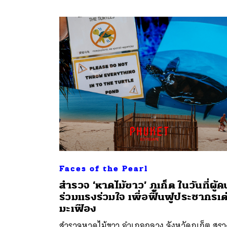
Faces of the Pearl
สำรวจ ‘หาดไม้ขาว’ ภูเก็ต ในวันที่ผู้ค
ร่วมแรงร่วมใจ เพื่อฟื้นฟูประชากรเต
มะเฟือง
สำรวจหาดไม้ขาว อำเภอถลาง จังหวัดภูเก็ต สรว