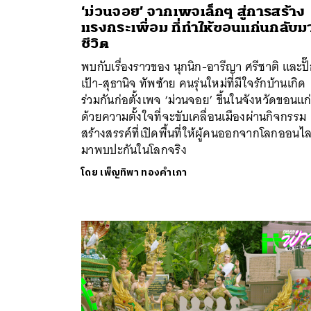
‘ม่วนจอย’ จากเพจเล็กๆ สู่การสร้าง
แรงกระเพื่อม ที่ทำให้ขอนแก่นกลับมา
ชีวิต
พบกับเรื่องราวของ นุกนิก-อารีญา ศรีชาติ และปั
เป้า-สุธานิจ ทัพซ้าย คนรุ่นใหม่ที่มีใจรักบ้านเกิด
ร่วมกันก่อตั้งเพจ ‘ม่วนจอย’ ขึ้นในจังหวัดขอนแก
ด้วยความตั้งใจที่จะขับเคลื่อนเมืองผ่านกิจกรรม
สร้างสรรค์ที่เปิดพื้นที่ให้ผู้คนออกจากโลกออนไล
มาพบปะกันในโลกจริง
โดย
เพ็ญทิพา ทองคำเภา
ค้