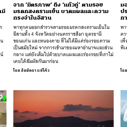
จาก ‘มิตรภาพ’ ถึง ‘แก้วกู่’ ตามรอย
มอ
มี
มรดกสงครามเย็น บาดแผลและความ
ปร
ทรงจำในอีสาน
กา
๊ก
พาทุกคนออกสำรวจตามรอยมรดกสงครามเย็นใน
พา
อีสานทั้ง 4 จังหวัดอย่างนครราชสีมา อุดรธานี
ควา
่น
ขอนแก่น และหนองคาย ที่ไม่ได้มีแค่ร่องรอยความ
เพื
เป็นสมัยใหม่ จากการเข้ามาของมหาอำนาจและส่วน
พิ
น์
กลาง แต่ยังเต็มไปด้วยบาดแผลและร่องรอยที่เราไม่
เคยได้สัมผัสกันมาก่อน
โดย
อัยย์ลดา แซ่โค้ว
โด
นหา
SHARE
TWEET
LINE
EMAIL