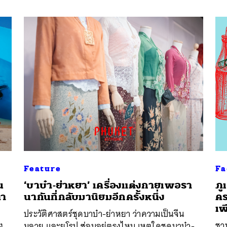
Feature
Fa
น
‘บาบ๋า-ย่าหยา’ เครื่องแต่งกายเพอรา
ภู
่า
นากันที่กลับมานิยมอีกครั้งหนึ่ง
คร
เพ
ประวัติศาสตร์ชุดบาบ๋า-ย่าหยา ว่าความเป็นจีน
ง
ชว
มลายู และยุโรป ซ่อนอยู่ตรงไหน เหตุใดชุดบาบ๋า-