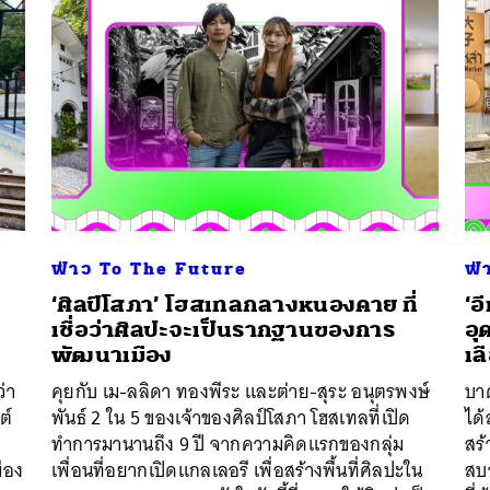
ฟ่าว To The Future
ฟ่
‘ศิลป์โสภา’ โฮสเทลกลางหนองคาย ที่
‘อ
เชื่อว่าศิลปะจะเป็นรากฐานของการ
อุ
พัฒนาเมือง
เล
่า
คุยกับ เม-ลลิดา ทองพีระ และต่าย-สุระ อนุตรพงษ์
บา
ต์
พันธ์ 2 ใน 5 ของเจ้าของศิลป์โสภา โฮสเทลที่เปิด
ได้
ทำการมานานถึง 9 ปี จากความคิดแรกของกลุ่ม
สร้
ือง
เพื่อนที่อยากเปิดแกลเลอรี เพื่อสร้างพื้นที่ศิลปะใน
สบา