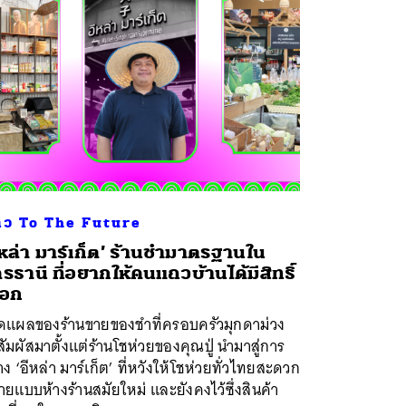
าว To The Future
ีหล่า มาร์เก็ต’ ร้านชำมาตรฐานใน
ดรธานี ที่อยากให้คนแถวบ้านได้มีสิทธิ์
ือก
ดแผลของร้านขายของชำที่ครอบครัวมุกดาม่วง
สัมผัสมาตั้งแต่ร้านโชห่วยของคุณปู่ นำมาสู่การ
าง ‘อีหล่า มาร์เก็ต’ ที่หวังให้โชห่วยทั่วไทยสะดวก
ยแบบห้างร้านสมัยใหม่ และยังคงไว้ซึ่งสินค้า