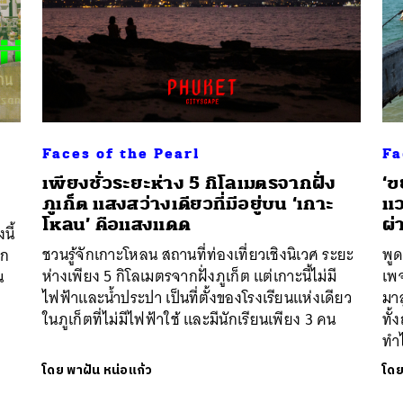
Faces of the Pearl
Fa
เพียงชั่วระยะห่าง 5 กิโลเมตรจากฝั่ง
‘ข
ภูเก็ต แสงสว่างเดียวที่มีอยู่บน ‘เกาะ
แว
โหลน’ คือแสงแดด
ผ่
นี้
ชวนรู้จักเกาะโหลน สถานที่ท่องเที่ยวเชิงนิเวศ ระยะ
พูด
าก
ห่างเพียง 5 กิโลเมตรจากฝั่งภูเก็ต แต่เกาะนี้ไม่มี
เพ
น
ไฟฟ้าและน้ำประปา เป็นที่ตั้งของโรงเรียนแห่งเดียว
มา
ต
ในภูเก็ตที่ไม่มีไฟฟ้าใช้ และมีนักเรียนเพียง 3 คน
ทั้
ทำ
โดย
พาฝัน หน่อแก้ว
โด