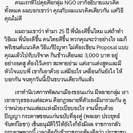
คนแรกที่ไปคุยคือกลุ่ม NGO เราก็อธิบายแนวคิด
ทั้งหมด ผมบอกเขาว่า คุณกับผมแนวคิดเดียวกัน แต่วิธี
คุณไม่ดี
ผมถามเขาว่า ทำมา 25 ปี พี่น้องดีขึ้นไหม แต่ถ้าทำ
วิธีผม พี่น้องดีขึ้น คนไทยดีขึ้น พวกคุณจะว่าอย่างไร ผมก็
พรีเซนต์แนวคิด วิธีแก้ปัญหา ไม่ต้องเขียน Proposal แบบ
คุณแล้วไปรับบริจาค กินข้าวเดือนละ 3,000 บาท อยู่
อย่างอดสู ต้องไว้เครา สะพายย่าม แต่เราแต่งสูทและมี
หัวใจแบบพี่ เขาก็เอาด้วย แต่มีอะไร เคลื่อนกันยังไง ให้
บอกกัน จนทุกวันนี้เป็นขบวนเดียวกันแล้ว
เราทำนิเวศการพัฒนาเมืองขอนแก่น มีหลายกลุ่ม เรา
เอาอาวุธของแต่ละคน คือกฎหมายที่ตัวเองมีมารวมกัน ดู
ว่าหน่วยงานแต่ละแห่งมีระเบียบอะไร งานนี้รบด้วย
ปัญญา กระดาษขอนแก่นฉบับที่ลุงตู่ (พลเอก ประยุทธ์
จันทร์โอชา) เซ็นอนุมัติไว้ให้ยังไงก็ยังมีผล ราชการกลัว
กระดาษพวกนี้ เวลาดีลกับข้าราชการต้องดีลว่า ประชาชน