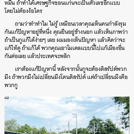
หมื่น ถ้าทำได้เศรษฐกิจขอนแก่นจะเป็นตัวเลขอีกแบบ
SHARE
TWEET
LINE
EMAIL
โดยไม่ต้องง้อใคร
ถามว่าทำทำไม ไม่รู้ เหมือนเวลาคุณเห็นคนกำลังรุม
กันแก้ปัญหาอยู่ที่หนึ่ง คุณยืนอยู่ข้างนอก แล้วเห็นภาพว่า
ถ้าเป็นกูแก้ได้ง่ายๆ เลย ผมมองเห็นปัญหา แล้วคิดว่าจะ
แก้ให้ดู ถ้าแก้ได้ พวกคุณเอาโมเดลแบบนี้ไปแก้เมืองอื่น
กันต่อเลย แล้วประเทศจะพลิก
เราต้องแก้ปัญหานี้ หลังจากนั้นกูจะต้องดิสรัปต์พวก
มึง ถ้าพวกมึงไม่เปลี่ยนมึงโดนดิสรัปต์ แต่ถ้าเปลี่ยนมึงคือ
พวกกู