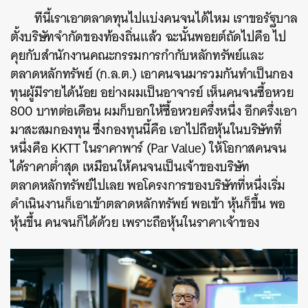
ทีนี้เราเอาตลาดทุนไปแบ่งคนจนได้ไหม เราขอรัฐบาล
ตั้งบริษัทจำกัดของท้องถิ่นแล้ว ฉะนั้นพอยต์ถัดไปคือ ไป
คุยกับสำนักงานคณะกรรมการกำกับหลักทรัพย์และ
ตลาดหลักทรัพย์ (ก.ล.ต.) เอาคนจนมารวมกันทำเป็นกอง
ทุนผู้มีรายได้น้อย อย่างผมเป็นอาจารย์ เห็นคนจนซื้อหวย
800 บาทต่อเดือน ผมก็บอกให้ซื้อหวยครึ่งหนึ่ง อีกครึ่งเอา
มาสะสมกองทุน ซึ่งกองทุนนี้คือ เอาไปถือหุ้นในบริษัทที่
หนึ่งคือ KKTT ในราคาพาร์ (Par Value) ให้โอกาสคนจน
ได้ราคาต่ำสุด เหมือนให้คนจนเป็นเจ้าของบริษัท
ตลาดหลักทรัพย์ไปเลย พอโครงการของบริษัทที่หนึ่งเริ่ม
ดำเนินงานก็เอาเข้าตลาดหลักทรัพย์ พอเข้า หุ้นก็ขึ้น พอ
หุ้นขึ้น คนจนก็ได้ด้วย เพราะถือหุ้นในราคาเจ้าของ