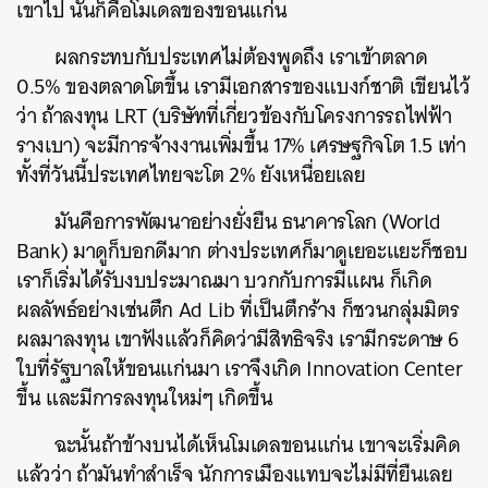
เขาไป นั่นก็คือโมเดลของขอนแก่น
ผลกระทบกับประเทศไม่ต้องพูดถึง เราเข้าตลาด
0.5% ของตลาดโตขึ้น เรามีเอกสารของแบงก์ชาติ เขียนไว้
ว่า ถ้าลงทุน LRT (บริษัทที่เกี่ยวข้องกับโครงการรถไฟฟ้า
รางเบา) จะมีการจ้างงานเพิ่มขึ้น 17% เศรษฐกิจโต 1.5 เท่า
ทั้งที่วันนี้ประเทศไทยจะโต 2% ยังเหนื่อยเลย
มันคือการพัฒนาอย่างยั่งยืน ธนาคารโลก (World
Bank) มาดูก็บอกดีมาก ต่างประเทศก็มาดูเยอะแยะก็ชอบ
เราก็เริ่มได้รับงบประมาณมา บวกกับการมีแผน ก็เกิด
ผลลัพธ์อย่างเช่นตึก Ad Lib ที่เป็นตึกร้าง ก็ชวนกลุ่มมิตร
ผลมาลงทุน เขาฟังแล้วก็คิดว่ามีสิทธิจริง เรามีกระดาษ 6
ใบที่รัฐบาลให้ขอนแก่นมา เราจึงเกิด Innovation Center
ขึ้น และมีการลงทุนใหม่ๆ เกิดขึ้น
ฉะนั้นถ้าข้างบนได้เห็นโมเดลขอนแก่น เขาจะเริ่มคิด
แล้วว่า ถ้ามันทำสำเร็จ นักการเมืองแทบจะไม่มีที่ยืนเลย