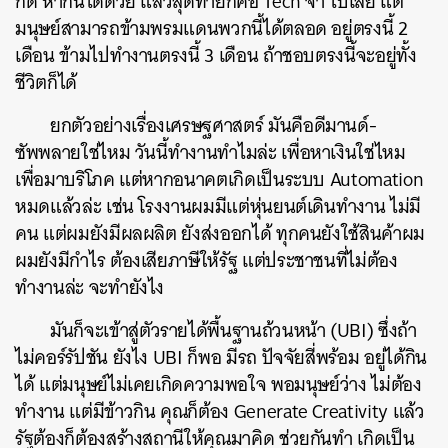
ก็ดี หากินได้ด้วย แล้วสุดท้ายก็คือ Tech จ๋า ไปเลย แต่
มนุษย์สามารถข้ามพรมแดนพวกนี้ได้ตลอด อยู่ตรงนี้ 2
เดือน ข้ามไปทำงานตรงนี้ 3 เดือน ถ้าชอบตรงนี้จะอยู่ทั้ง
ชีวิตก็ได้
ยกตัวอย่างเรื่องเศรษฐศาสตร์ มันคือดีมานด์-
ซัพพลายใช่ไหม วันนี้ทำงานทำไมล่ะ เพื่อหาเงินใช่ไหม
เพื่อมาบริโภค แต่หากอนาคตเกิดเป็นระบบ Automation
หมดแล้วล่ะ เช่น โรงงานผมมีแต่หุ่นยนต์เดินทำงาน ไม่มี
คน แต่ผมยังมีผลผลิต ยังส่งออกได้ ทุกคนยังใช้สินค้าผม
ผมยังมีกำไร ต้องเสียภาษีให้รัฐ แต่ประชาชนที่ไม่ต้อง
ทำงานล่ะ จะทำยังไง
มันก็จะเข้าสู่ตัวรายได้พื้นฐานถ้วนหน้า (UBI) ซึ่งถ้า
ไม่คอร์รัปชัน ยังไง UBI ก็พอ มีรถ ปัจจัยสี่พร้อม อยู่ได้กิน
ได้ แต่มนุษย์ไม่เคยเกิดความพอใจ พอมนุษย์ว่าง ไม่ต้อง
ทำงาน แต่มีข้าวกิน คุณก็ต้อง Generate Creativity แล้ว
รัฐต้องก็ต้องสร้างสถานีให้คุณมาคิด ช่วยกันทำ เกิดเป็น