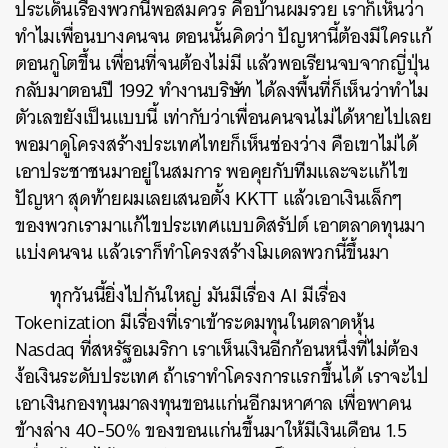
ประเด็นเรื่องพวกนี้พอสมควร คือบ้านผมรวย เราก็เห็นว่า
ทำไมเพื่อนบางคนจน ตอนนั้นคิดว่า ปัญหานี้ต้องมีใครแก้
ตอนกูโตขึ้น เพื่อนที่จนต้องไม่มี แล้วพอเรียนจบจากญี่ปุ่น
กลับมาตอนปี 1992 ทำงานบริษัท ได้ลงพื้นที่ก็เห็นว่าทำไม
ตัวเลขยังเป็นแบบนี้ เท่ากับว่าเพื่อนคนจนไม่ได้หายไปเลย
พอมาดูโครงสร้างประเทศไทยก็เห็นช่องว่าง คือเขาไม่ได้
เอาประชาชนมาอยู่ในสมการ พอคุยกับทีมและจะแก้ไข
ปัญหา สุดท้ายผมเลยเสนอตั้ง KKTT แล้วเอาเงินเล็กๆ
ของพวกเรามาแก้ไขประเทศแบบดิสรัปต์ เอาตลาดทุนมา
แบ่งคนจน แล้วเราก็ทำโครงสร้างโมเดลพวกนี้ขึ้นมา
ทุกวันนี้ยิ่งไปกันใหญ่ มันมีเรื่อง AI มีเรื่อง
Tokenization มีเรื่องที่เราเข้าระดมทุนในตลาดหุ้น
Nasdaq ที่สหรัฐอเมริกา เราเห็นเงินอีกก้อนหนึ่งที่ไม่ต้อง
ง้อเงินระดับประเทศ ถ้าเราทำโครงการแรกขึ้นได้ เราจะไป
เอาเงินกองทุนมาลงทุนขอนแก่นอีกมหาศาล เพื่อพาคน
ข้างล่าง 40-50% ของขอนแก่นขึ้นมาให้มีเงินเดือน 1.5
ค้นหา