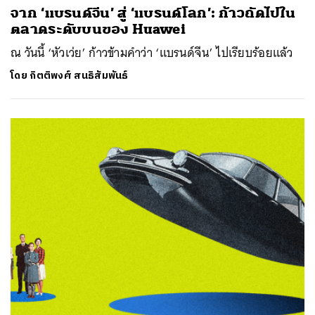
จาก ‘แบรนด์จีน’ สู่ ‘แบรนด์โลก’: ก้าวถัดไปใน
ตลาดระดับบนของ Huawei
ณ วันนี้ ‘หัวเว่ย’ ก้าวข้ามคำว่า ‘แบรนด์จีน’ ไปเรียบร้อยแล้ว
โดย
กิตติพงศ์ สนธิสัมพันธ์
ค้นหา
SHARE
TWEET
LINE
EMAIL