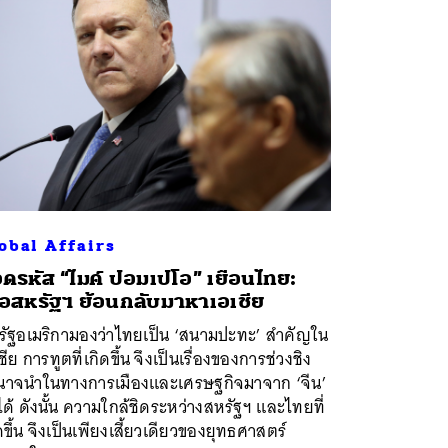
obal Affairs
ดรหัส “ไมค์ ปอมเปโอ” เยือนไทย:
ื่อสหรัฐฯ ย้อนกลับมาหาเอเชีย
รัฐอเมริกามองว่าไทยเป็น ‘สนามปะทะ’ สำคัญใน
ชีย การทูตที่เกิดขึ้น จึงเป็นเรื่องของการช่วงชิง
นาจนำในทางการเมืองและเศรษฐกิจมาจาก ‘จีน’
ได้ ดังนั้น ความใกล้ชิดระหว่างสหรัฐฯ และไทยที่
ดขึ้น จึงเป็นเพียงเสี้ยวเดียวของยุทธศาสตร์