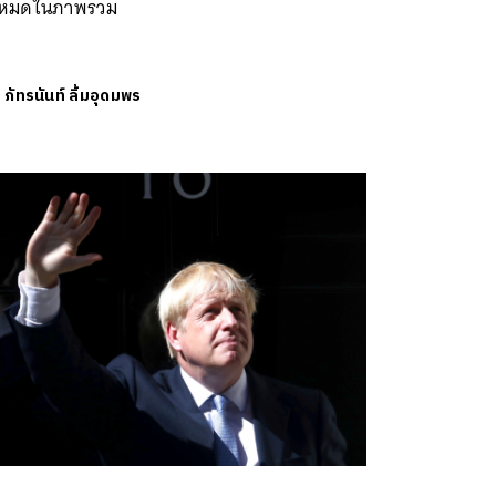
้งหมดในภาพรวม
ย
ภัทรนันท์ ลิ้มอุดมพร