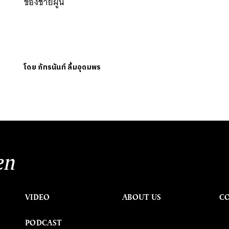
ของชายผู้นี้
า
โดย
ภัทรนันท์ ลิ้มอุดมพร
en
VIDEO
ABOUT US
C
PODCAST