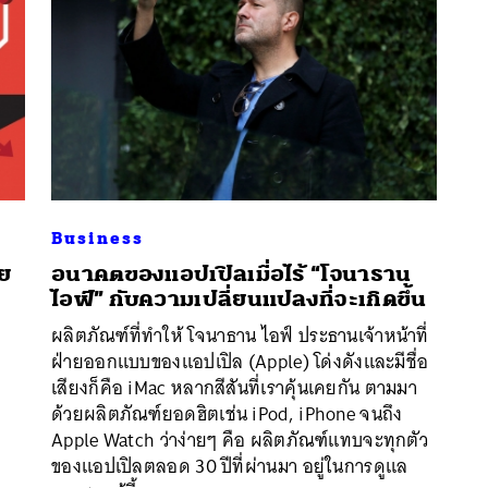
Business
าย
อนาคตของแอปเปิลเมื่อไร้ “โจนาธาน
ไอฟ์” กับความเปลี่ยนแปลงที่จะเกิดขึ้น
ผลิตภัณฑ์ที่ทำให้ โจนาธาน ไอฟ์ ประธานเจ้าหน้าที่
ฝ่ายออกแบบของแอปเปิล (Apple) โด่งดังและมีชื่อ
เสียงก็คือ iMac หลากสีสันที่เราคุ้นเคยกัน ตามมา
ด้วยผลิตภัณฑ์ยอดฮิตเช่น iPod, iPhone จนถึง
Apple Watch ว่าง่ายๆ คือ ผลิตภัณฑ์แทบจะทุกตัว
ของแอปเปิลตลอด 30 ปีที่ผ่านมา อยู่ในการดูแล