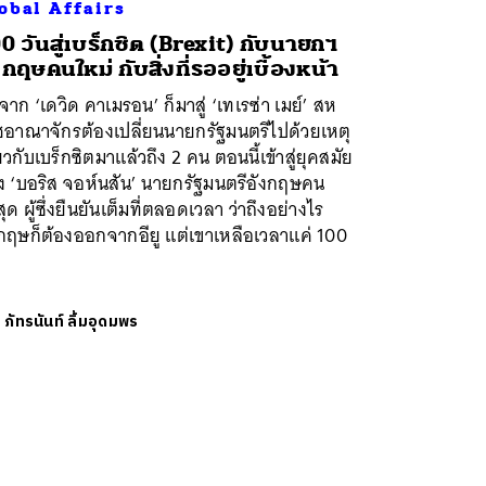
obal Affairs
0 วันสู่เบร็กซิต (Brexit) กับนายกฯ
งกฤษคนใหม่ กับสิ่งที่รออยู่เบื้องหน้า
จาก ‘เดวิด คาเมรอน’ ก็มาสู่ ‘เทเรซ่า เมย์’ สห
ชอาณาจักรต้องเปลี่ยนนายกรัฐมนตรีไปด้วยเหตุ
่ยวกับเบร็กซิตมาแล้วถึง 2 คน ตอนนี้เข้าสู่ยุคสมัย
ง ‘บอริส จอห์นสัน’ นายกรัฐมนตรีอังกฤษคน
สุด ผู้ซึ่งยืนยันเต็มที่ตลอดเวลา ว่าถึงอย่างไร
กฤษก็ต้องออกจากอียู แต่เขาเหลือเวลาแค่ 100
ย
ภัทรนันท์ ลิ้มอุดมพร