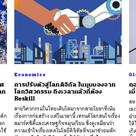
Economics
Gl
าศ
การปรับตัวสู่โลกดิจิทัล ในมุมมองจาก
ถอ
าก
โลกวิศวกรรม ถึงเวลาแล้วที่ต้อง
เม
Reskill
สห
สายวิศวกรรมในไทยเติบโตมาจากสายโยธาที่เน้น
เอเ
ส์ก
เรื่องการก่อสร้าง แต่ในเวลานี้ เทรนด์โลกสนใจเรื่อง
อำ
โลก
สมาร์ตซิตี้และเศรษฐกิจหมุนเวียน ซึ่งดูเหมือนว่า
ให้
ใช้
ความเข้าใจเรื่องเทคโนโลยีดิจิทัลที่จะมาช่วยผลัก
เกิ