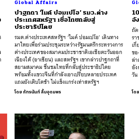
Global Affairs
Gl
ปาฐกถา ‘ไมค์ ปอมเปโอ’ รมว.ต่าง
10
จ
ประเทศสหรัฐฯ เชื่อไทยกลับสู่
อั
ประชาธิปไตย
ถัด
ศ
รมต.ต่างประเทศสหรัฐฯ ‘ไมค์ ปอมเปโอ’ เดินทาง
รา
มาไทยเพื่อร่วมประชุมระหว่างรัฐมนตรีกระทรวงการ
เกี
นหา
พ
ต่างประเทศของสมาคมประชาชาติเอเชียตะวันออก
ขอ
SHARE
TWEET
LINE
EMAIL
า
เฉียงใต้ (อาเซียน) และสหรัฐฯ เขากล่าวปาฐกถาที่
ล่า
สยามสมาคม ชื่นชมไทยที่กลับสู่ประชาธิปไตย
อัง
พร้อมทั้งแขวะจีนที่กำลังเอาเปรียบหลายประเทศ
วัน
แถมยังเติบโตช้า ไม่แข็งแกร่งเท่าสหรัฐฯ
โดย
ภัทรนันท์ ลิ้มอุดมพร
โด