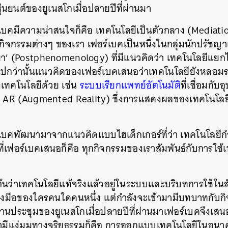
่นยนต์ของยูเนสโกเมื่อปลายปีที่ผ่านมา
บคมีความน่าสนใจก็คือ เทคโนโลยีเป็นตัวกลาง (Mediation
กรรมต่างๆ ของเรา เฟอร์เบคเป็นหนึ่งในกลุ่มนักปรัชญาเท
า’ (Postphenomenology) ที่มีแนวคิดว่า เทคโนโลยีแย
ไปกว่านั้นแนวคิดของเฟอร์เบคเสนอว่าเทคโนโลยียังหลอม
งเทคโนโลยีด้วย เช่น
ระบบเรียกแพทย์อัตโนมัติ
ที่เชื่อมกับอ
ลยี AR (Augmented Reality) ซึ่งการแสดงผลของเทคโนโล
บคพัฒนามาจากแนวคิดแบบไฮเด็กเกอร์ที่ว่า เทคโนโลยีก
มที่เฟอร์เบคเสนอก็คือ ทุกกิจกรรมของเราสัมพันธ์กับการ
างต้นว่าเทคโนโลยีแท้จริงแล้วอยู่ในระบบและบริบทการใช้ในส
ครื่องมือของใครคนใดคนหนึ่ง แต่กำลังจะเข้ามามีบทบาทกั
งานประชุมของยูเนสโกเมื่อปลายปีที่ผ่านมาเฟอร์เบคจึง
ว่ามีแง่มุมทางจริยธรรมก็คือ การออกแบบเทคโนโลยีในอนาค