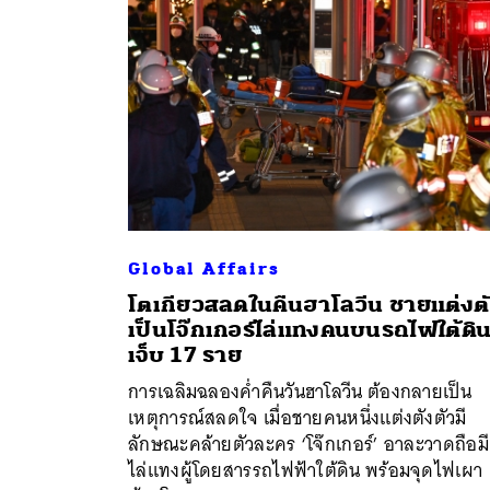
Global Affairs
โตเกียวสลดในคืนฮาโลวีน ชายแต่งต
เป็นโจ๊กเกอร์ไล่แทงคนบนรถไฟใต้ดิ
เจ็บ 17 ราย
การเฉลิมฉลองค่ำคืนวันฮาโลวีน ต้องกลายเป็น
เหตุการณ์สลดใจ เมื่อชายคนหนึ่งแต่งตังตัวมี
ลักษณะคล้ายตัวละคร ‘โจ๊กเกอร์’ อาละวาดถือม
ไล่แทงผู้โดยสารรถไฟฟ้าใต้ดิน พร้อมจุดไฟเผา