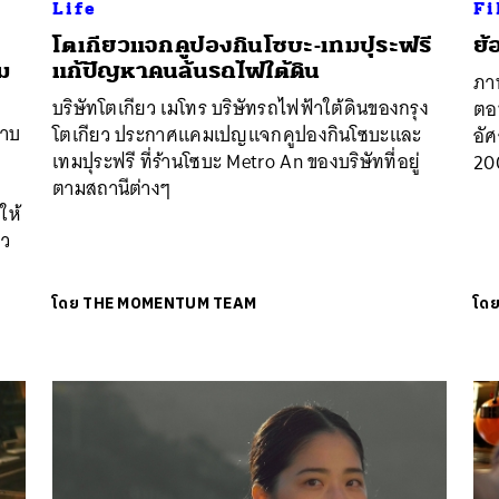
Life
Fi
โตเกียวแจกคูปองกินโซบะ-เทมปุระฟรี
ย้
นหา
ม
แก้ปัญหาคนล้นรถไฟใต้ดิน
ภาพ
SHARE
TWEET
LINE
EMAIL
บริษัทโตเกียว เมโทร บริษัทรถไฟฟ้าใต้ดินของกรุง
ตอน
อาบ
โตเกียว ประกาศแคมเปญแจกคูปองกินโซบะและ
อัศ
เทมปุระฟรี ที่ร้านโซบะ Metro An ของบริษัทที่อยู่
20
ง
ตามสถานีต่างๆ
ให้
ยว
โดย
THE MOMENTUM TEAM
โด