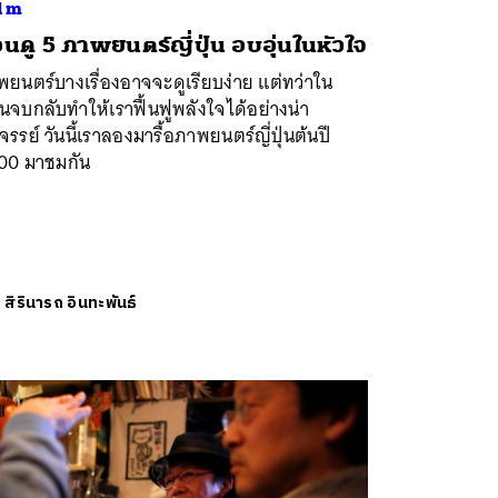
lm
อนดู 5 ภาพยนตร์ญี่ปุ่น อบอุ่นในหัวใจ
ยนตร์บางเรื่องอาจจะดูเรียบง่าย แต่ทว่าใน
จบกลับทำให้เราฟื้นฟูพลังใจได้อย่างน่า
จรรย์ วันนี้เราลองมารื้อภาพยนตร์ญี่ปุ่นต้นปี
00 มาชมกัน
ย
สิรินารถ อินทะพันธ์