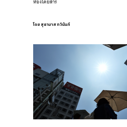
ห้องโดยสาร
โดย
สุธามาส ทวินันท์