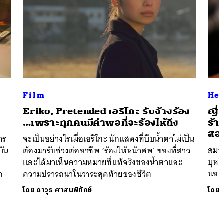
Film
He
Eriko, Pretended เอริโกะ รับจ้างร้อง
ญี
…เพราะทุกคนมีค่าพอที่จะร้องไห้ถึง
ร้
ส
าร
จะเป็นอย่างไรเมื่อเอริโกะ นักแสดงที่บีบน้ำตาไม่เป็น
สม
บัน
ต้องมารับช่วงต่ออาชีพ ‘ร้องไห้หน้าศพ’ ของพี่สาว
บุห
ง
และได้มาเห็นความหมายที่แท้จริงของน้ำตาและ
นอก
ก
ความปรารถนาในวาระสุดท้ายของชีวิต
โดย
ดาวุธ ศาสนพิทักษ์
โด