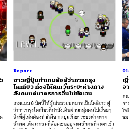
Report
Gl
ัว
ชาวญี่ปุ่นทำเกมล้อผู้ว่าการกรุง
ญี
น
โตเกียว ที่ขอให้คนเว้นระยะห่างทาง
อา
สังคมแต่มาตรการอื่นไม่ชัดเจน
คณ
เกมแบบ 8 บิตนี้ให้ผู้เล่นสวมบทบาทเป็นโคอิเกะ ผู้
กา
ว่าการกรุงโตเกียวที่กำลังเดินผ่านกลุ่มคนไปเรื่อยๆ
โอล
ีด
สิ่งที่ผู้เล่นต้องทำก็คือ กดปุ่มรักษาระยะห่างทาง
ชม
สังคม เส้นวงกลมที่ล้อมเธออยู่จะผลักคนที่จะมาเข้า