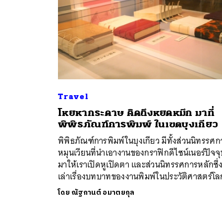
Travel
โหยหากระดาษ คิดถึงหยดหมึก มาที่
พิพิธภัณฑ์การพิมพ์ ในเขตบุงเกียว
พิพิธภัณฑ์การพิมพ์ในบุงเกียว มีทั้งส่วนนิทรรศก
หมุนเวียนที่นำเอางานของกราฟิกดีไซน์เนอร์ปัจจุ
มาให้เราเปิดหูเปิดตา และส่วนนิทรรศการหลักซึ่
เล่าเรื่องบทบาทของงานพิมพ์ในประวัติศาสตร์โล
โดย
ณัฐกานต์ อมาตยกุล