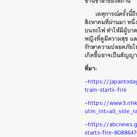
ชานชาลาของสถานี
เหตุการณ์ครั้งนี้
สิงหาคมที่ผ่านมา หนึ่
บนรถไฟ ทำให้มีผู้บาดเ
หญิงที่ดูมีความสุข
แล
ค้
รักษาความปลอดภัยในกา
เกิดขึ้นอาจเป็นสัญญา
ที่มา:
–
https://japantoda
train-starts-fire
–
https://www3.nhk
utm_int=all_side_r
–
https://abcnews.g
starts-fire-808864