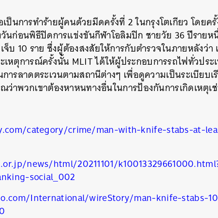
ถือเป็นการทำร้ายผู้คนด้วยมีดครั้งที่ 2 ในกรุงโตเกียว
โดยครั
งวันก่อนพิธีปิดการแข่งขันกีฬาโอลิมปิก ชายวัย 36 ปีรายหน
จ็บ 10 ราย ซึ่ง
ผู้ต้องสงสัยให้การกับตำรวจในภายหลังว่า 
ะเหตุการณ์ครั้งนั้น M
LIT ได้ให้
ผู้ประกอบการรถไฟทั่วประเ
นหา
รลาดตระเวนตามสถานีต่างๆ เพื่อดูความเป็นระเบียบเรียบร้
SHARE
TWEET
LINE
EMAIL
ณว่าพวกเขาต้องหาหนทางอื่นในการป้องกันการเกิดเหตุเช่น
y.com/category/crime/man-with-knife-stabs-at-lea
.or.jp/news/html/20211101/k10013329661000.html
anking-social_002
o.com/International/wireStory/man-knife-stabs-10
70