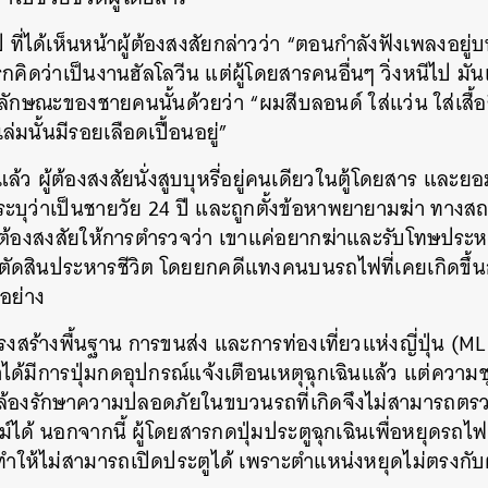
ี ที่ได้เห็นหน้าผู้ต้องสงสัยกล่าวว่า “ตอนกำลังฟังเพลงอยู
คิดว่าเป็นงานฮัลโลวีน แต่ผู้โดยสารคนอื่นๆ วิ่งหนีไป มันแ
ลักษณะของชายคนนั้นด้วยว่า “ผมสีบลอนด์ ใส่แว่น ใส่เสื้อส
่มนั้นมีรอยเลือดเปื้อนอยู่”
้ว ผู้ต้องสงสัยนั่งสูบบุหรี่อยู่คนเดียวในตู้โดยสาร แล
บุว่าเป็นชายวัย 24 ปี และถูกตั้งข้อหาพยายามฆ่า ทางสถ
ู้ต้องสงสัยให้การตำรวจว่า เขาแค่อยากฆ่าและรับโทษประห
ตัดสินประหารชีวิต
โดยยกคดีแทงคนบนรถไฟที่เคยเกิดขึ้นก
อย่าง
รงสร้างพื้นฐาน การขนส่ง และการท่องเที่ยวแห่งญี่ปุ่น (
าได้มีการปุ่มกดอุปกรณ์แจ้งเตือนเหตุฉุกเฉินแล้ว แต่ความ
ช
กล้องรักษาความปลอดภัยในขบวนรถที่เกิดจึงไม่สามารถ
ด้ นอกจากนี้ ผู้โดยสารกดปุ่มประตูฉุกเฉินเพื่อหยุดรถไฟ
ทำให้ไม่สามารถเปิดประตูได้ เพราะตำแหน่งหยุดไม่ตรงกั