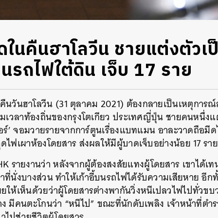
ในคืนฮาโลวีน ชายแต่งตัวเป็
นรถไฟใต้ดิน เจ็บ 17 ราย
คืนวันฮาโลวีน (31 ตุลาคม 2021) ต้องกลายเป็นเหตุการณ์
วลาท้องถิ่นของกรุงโตเกียว ประเทศญี่ปุ่น ชายคนหนึ่งแต
กอร์’ จอมวายรายจากการ์ตูนเรื่องแบทแมน อาละวาดถือมีด
ุดไฟเผาห้องโดยสาร ส่งผลให้มีผู้บาดเจ็บอย่างน้อย 17 รา
HK รายงานว่า หลังจากผู้ต้องสงสัยแทงผู้โดยสาร เขาได้เ
ี่นั่งบางส่วน ทำให้เก้าอี้บนรถไฟได้รับความเสียหาย อีกทั
ผยให้เห็นด้วยว่าผู้โดยสารต่างพากันวิ่งหนีเปลวไฟไปทั่
 มีคนตะโกนว่า “หนีไป” ขณะที่นักดับเพลิง เจ้าหน้าที่ตำร
ไปช่วยชีวิตผู้โดยสาร