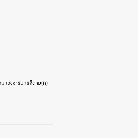
หวังจะริบหรี่ก็ตาม(ที)