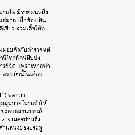
่บนรถไฟ มีชายคนหนึ่ง
ย่มาก เมื่อต้องเห็น
ีเขียว สวมเสื้อโค้ท
ะยอมมอบตัวกับตำรวจแต่
านีโทรทัศน์
นิปปง
ารชีวิต
เพราะหากฆ่า
่อนหน้านี้ในเดือน
MLIT) ออกมา
ุลมุน
ภายในรถทำให้
ตรวจสอบสถานการณ์
 2-3 เมตรก่อนถึง
บตำแหน่งของประตู