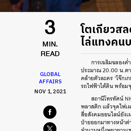
โตเกียวสลด
3
ไล่แทงคนบ
MIN.
READ
การเฉลิมฉลองค่ำ
ประมาณ 20.00 น.ตามเ
GLOBAL
คล้ายตัวละคร ‘โจ๊กเ
AFFAIRS
รถไฟฟ้าใต้ดิน พร้อมจ
NOV 1, 2021
สถานีโทรทัศน์ N
พลาสติก แล้วจุดไฟเผาท
สื่อสังคมออนไลน์ยังเ
ป่ายออกมาทางหน้าต่าง
จำนวนหนึ่งพยายามเขา