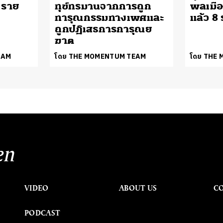
 ราย
ทุข์ทรมานจากการถูก
พลเมือง
ทารุณกรรมทางเพศและ
แล้ว 8
ถูกปฏิเสธการการุณย
ฆาต
EAM
โดย THE MOMENTUM TEAM
โดย THE
en
VIDEO
ABOUT US
C
PODCAST