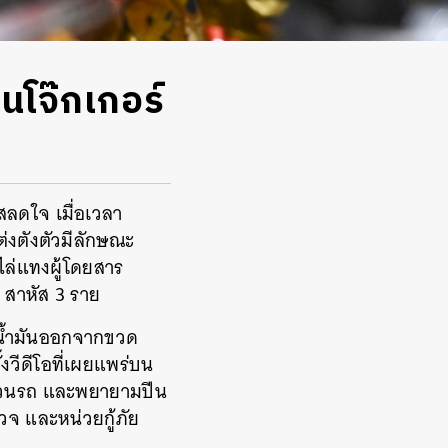
นโจ๊กเกอร์
สลดใจ เมื่อเวลา
่งตังตัวมีลักษณะ
ไล่แทงผู้โดยสาร
ย สาหัส 3 ราย
ทน้ำมันออกจากขวด
้งวีดีโอที่เผยแพร่บน
วขบวนรถ และพยายามปีน
วจ และหน่วยกู้ภัย