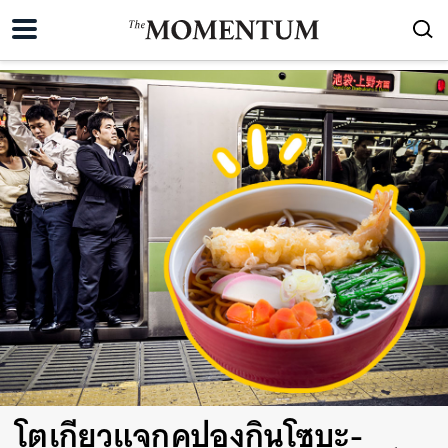
โตเกียวแจกคูปองกินโซบะ-