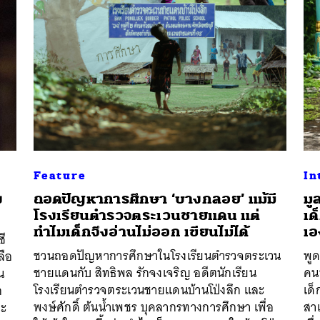
Feature
In
ง
ถอดปัญหาการศึกษา ‘บางกลอย’ แม้มี
มู
โรงเรียนตำรวจตระเวนชายแดน แต่
เด
ทำไมเด็กจึงอ่านไม่ออก เขียนไม่ได้
เอ
ซี
ชวนถอดปัญหาการศึกษาในโรงเรียนตำรวจตระเวน
พูด
ลือ
ชายแดนกับ สิทธิพล รักจงเจริญ อดีตนักเรียน
คนห
น
โรงเรียนตำรวจตระเวนชายแดนบ้านโป่งลึก และ
เด
ก
พงษ์ศักดิ์ ต้นน้ำเพชร บุคลากรทางการศึกษา เพื่อ
สา
ละ