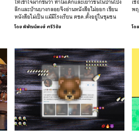
ให้เข้าใจมากขึ้นว่า ทำไมเด็กและเยาวชนในบ้านโป่ง
เช
ลึกและบ้านบางกลอยจึงอ่านหนังสือไม่ออก เขียน
พฤต
หนังสือไม่เป็น แม้มีโรงเรียน ตชด.ตั้งอยู่ในชุมชน
โดย
พิพัฒน์พงษ์ ศรีวิชัย
โด