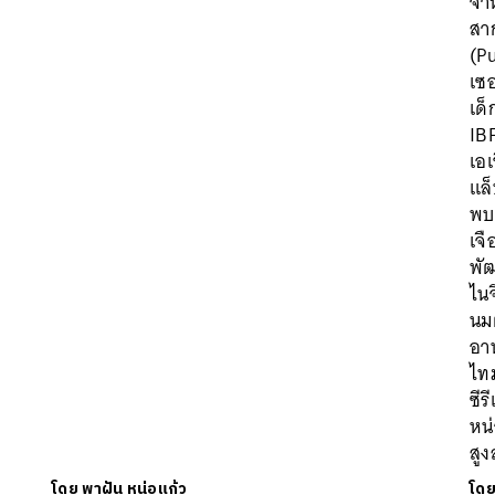
จำห
สา
(Pu
เซ
เด
IBF
เอ
แล
พบว
เจ
พัฒ
ไนจ
นม
อา
ไทม
ซีร
หน
สูง
โดย
พาฝัน หน่อแก้ว
โด