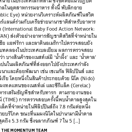
น่ายในประเทศโลกที่สาม ซึ่งขัดต่อแนวปฏิบัติ
กลในอุตสาหกรรมอาหาร ทั้งนี้ พับลิกอาย
blic Eye) หน่วยงานวิเคราะห์ผลิตภัณฑ์ในสวิต
อร์แลนด์ร่วมกับเครือข่ายนานาชาติสำหรับอาหาร
็ก (International Baby Food Action Network:
AN) ส่งตัวอย่างอาหารสัญชาติสวิสที่จำหน่ายใน
เชีย แอฟริกา และลาตินอเมริกาไปตรวจสอบยัง
็บทดลองในประเทศเบลเยียม ผลการตรวจสอบ
่า บางสินค้าของเนสท์เล่มี ‘น้ำผึ้ง’ และ ‘น้ำตาล’
ือปนในผลิตภัณฑ์ที่ส่งออกไปยังประเทศกำลัง
นาและด้อยพัฒนา เช่น เซเนกัล ฟิลิปปินส์ และ
ีเรีย โดยหนึ่งในสินค้าประกอบด้วย นิโด (Nido)
ผงทดแทนของเนสท์เล่ และซีรีแล็ค (Cerelac)
หารเสริมธัญพืชสำหรับทารก ตามรายงานของ
์ (TIME) การตรวจสอบครั้งนี้พบน้ำตาลสูงสุดใน
ีแล็คที่จำหน่ายในฟิลิปปินส์ถึง 7.8 กรัมต่อหนึ่ง
่วยบริโภค ขณะที่นมผงนิโดในปานามามีน้ำตาล
สุดถึง 5.3 กรัม ซึ่งฉลากภัณฑ์ 7 ใน 5 […]
ย
THE MOMENTUM TEAM