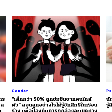
Gender
Ps
การ
“เด็กกว่า 50% ถูกข่มขืนจากคนใกล้
นั
กล
ตัว” สอนลูกอย่างไรให้รู้จักสิทธิในเรือน
รู
บ
ร่าง เพื่อป้องกันการถูกล่วงละเมิดทาง