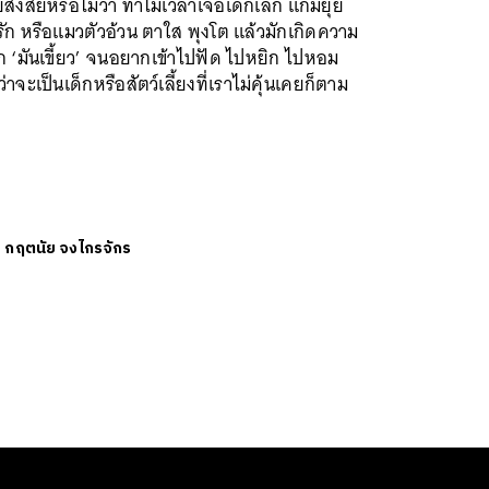
สงสัยหรือไม่ว่า ทำไมเวลาเจอเด็กเล็ก แก้มยุ้ย
รัก หรือแมวตัวอ้วน ตาใส พุงโต แล้วมักเกิดความ
สึก ‘มันเขี้ยว’ จนอยากเข้าไปฟัด ไปหยิก ไปหอม
ว่าจะเป็นเด็กหรือสัตว์เลี้ยงที่เราไม่คุ้นเคยก็ตาม
ย
กฤตนัย จงไกรจักร