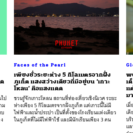
Faces of the Pearl
Gl
นหา
เพียงชั่วระยะห่าง 5 กิโลเมตรจากฝั่ง
พบ
SHARE
TWEET
LINE
EMAIL
ุด
ภูเก็ต แสงสว่างเดียวที่มีอยู่บน ‘เกาะ
เด
โหลน’ คือแสงแดด
แต
ม
็มไป
ชวนรู้จักเกาะโหลน สถานที่ท่องเที่ยวเชิงนิเวศ ระยะ
เมื
วาม
ห่างเพียง 5 กิโลเมตรจากฝั่งภูเก็ต แต่เกาะนี้ไม่มี
เดี
ราบ
ไฟฟ้าและน้ำประปา เป็นที่ตั้งของโรงเรียนแห่งเดียว
บริ
ึง
ในภูเก็ตที่ไม่มีไฟฟ้าใช้ และมีนักเรียนเพียง 3 คน
แลน
ป