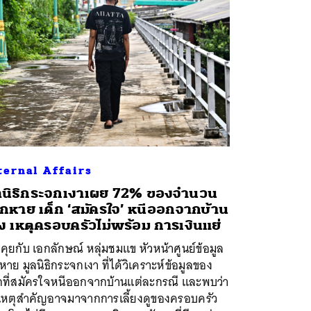
ternal Affairs
ลนิธิกระจกเงาเผย 72% ของจำนวน
็กหาย เด็ก ‘สมัครใจ’ หนีออกจากบ้าน
ง เหตุครอบครัวไม่พร้อม การเงินแย่
คุยกับ เอกลักษณ์ หลุ่มชมแข หัวหน้าศูนย์ข้อมูล
าย มูลนิธิกระจกเงา ที่ได้วิเคราะห์ข้อมูลของ
็กที่สมัครใจหนีออกจากบ้านแต่ละกรณี และพบว่า
เหตุสำคัญอาจมาจากการเลี้ยงดูของครอบครัว