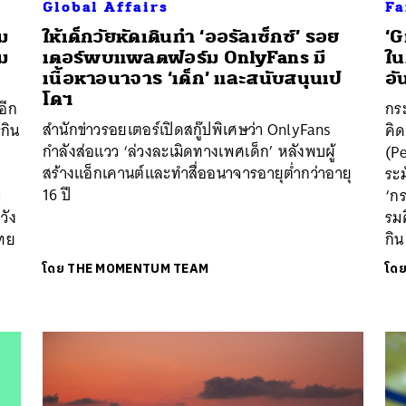
Global Affairs
Fa
ม
ให้เด็กวัยหัดเดินทำ ‘ออรัลเซ็กซ์’ รอย
‘G
าม
เตอร์พบแพลตฟอร์ม OnlyFans มี
ใน
เนื้อหาอนาจาร ‘เด็ก’ และสนับสนุนเป
อั
โดฯ
อีก
กระ
สำนักข่าวรอยเตอร์เปิดสกู๊ปพิเศษว่า OnlyFans
รกิน
คิด
กำลังส่อแวว ‘ล่วงละเมิดทางเพศเด็ก’ หลังพบผู้
(Pe
สร้างแอ็กเคานต์และทำสื่ออนาจารอายุต่ำกว่าอายุ
ระม
16 ปี
ม
‘กร
วัง
รมค
ไทย
กิน
โดย
THE MOMENTUM TEAM
โด