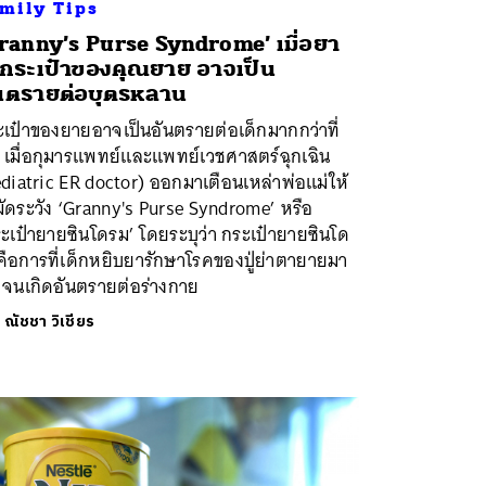
mily Tips
ranny’s Purse Syndrome’ เมื่อยา
กระเป๋าของคุณยาย อาจเป็น
นตรายต่อบุตรหลาน
เป๋าของยายอาจเป็นอันตรายต่อเด็กมากกว่าที่
 เมื่อกุมารแพทย์และแพทย์เวชศาสตร์ฉุกเฉิน
diatric ER doctor) ออกมาเตือนเหล่าพ่อแม่ให้
ัดระวัง ‘Granny's Purse Syndrome’ หรือ
ะเป๋ายายซินโดรม’ โดยระบุว่า กระเป๋ายายซินโด
ือการที่เด็กหยิบยารักษาโรคของปู่ย่าตายายมา
 จนเกิดอันตรายต่อร่างกาย
ย
ณัชชา วิเชียร