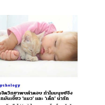
ychology
กจิตวิทยาพบคำตอบ ทำไมมนุษย์จึง
้สึกมันเขี้ยว ‘แมว’ และ ‘เด็ก’ น่ารัก